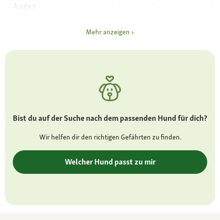
Augen
dunkel mit sanftem Ausdruck
Mehr anzeigen
Ohren
lange Hängeohren
Fell und Farbe
befedert oder (seltener) einheitlich
kurzhaarig; alle Farben mit und ohne
Abzeichen; gestromtes Fell ist unerwünscht
Bist du auf der Suche nach dem passenden Hund für dich?
Besonderheiten
Wir helfen dir den richtigen Gefährten zu finden.
lange Rute in Ruhestellung zwischen
Hinterbeinen – kein Signal für Angst
Welcher Hund passt zu mir
Charakter
reserviert, intelligent, eher ruhig
Pflege