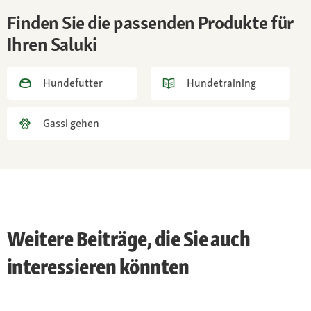
unkompliziert; gelegentliches Bürsten
Finden Sie die passenden Produkte für
Gesundheit
Ihren Saluki
keine explizit rassetypischen
Krankheitsdispositionen
Hundefutter
Hundetraining
Gassi gehen
Weitere Beiträge, die Sie auch
interessieren könnten