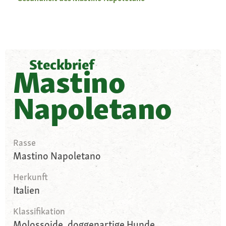
Steckbrief
Mastino
Napoletano
Rasse
Mastino Napoletano
Herkunft
Italien
Klassifikation
Molossoide, doggenartige Hunde