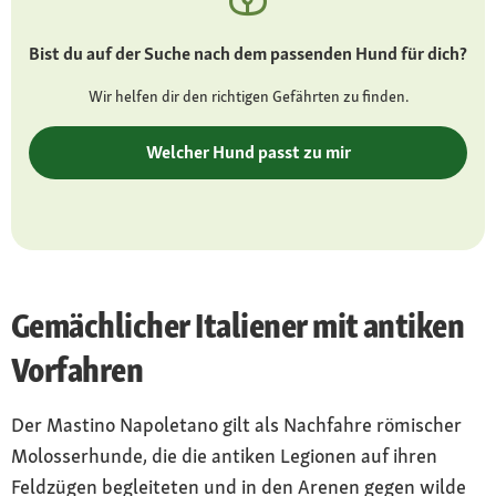
kurzes, raues, dichtes Haarkleid,
Farbvarietäten: Grau, Bleigrau, Schwarz,
Bist du auf der Suche nach dem passenden Hund für dich?
Braun, Hirschrot
Wir helfen dir den richtigen Gefährten zu finden.
Besonderheiten
wird in einigen Bundesländern als gefährlich
Welcher Hund passt zu mir
eingestuft, unbedingt an seriösen Züchter
wenden
Charakter
beschützend, wachsam, gelassen, freundlich
Gemächlicher Italiener mit antiken
Gesundheit
Neigung zu Hautentzündungen,
Vorfahren
Brachyzephalie, Ektropium, Hüftgelenks- und
Ellbogendysplasie, sowie andere Gelenk- und
Der Mastino Napoletano gilt als Nachfahre römischer
Knochenerkrankungen
Molosserhunde, die die antiken Legionen auf ihren
Feldzügen begleiteten und in den Arenen gegen wilde