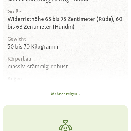
Größe
Widerristhöhe 65 bis 75 Zentimeter (Rüde), 60
bis 68 Zentimeter (Hündin)
Gewicht
50 bis 70 Kilogramm
Körperbau
massiv, stämmig, robust
Augen
runde, meist dunkle Augen, die nicht durch
Hautfalten verdeckt sein dürfen
Mehr anzeigen
Ohren
klein, dreieckig, flach anliegend
Fell und Farbe