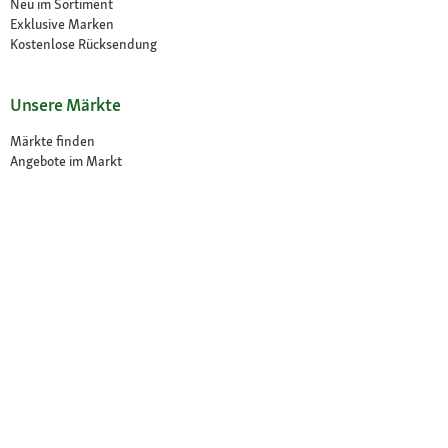
Neu im Sortiment
Exklusive Marken
Kostenlose Rücksendung
Unsere Märkte
Märkte finden
Angebote im Markt
Über Fressnapf
Über uns
Karriere
Compliance
© 2026 Fressnapf Tiernahrungs GmbH
Impressum
AGB
Datenschutz
Widerrufsbelehrung
Cookie Einstellungen