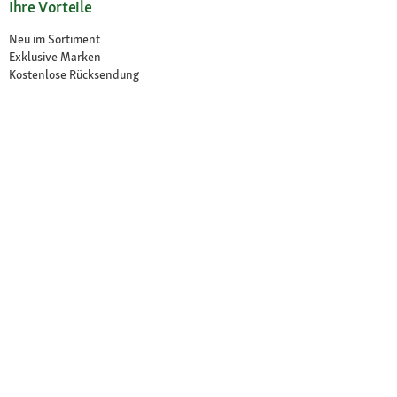
Ihre Vorteile
Neu im Sortiment
Exklusive Marken
Kostenlose Rücksendung
Unsere Märkte
Märkte finden
Angebote im Markt
Über Fressnapf
Über uns
Karriere
Compliance
© 2026 Fressnapf Tiernahrungs GmbH