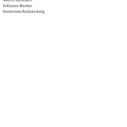
Neu im Sortiment
Exklusive Marken
Kostenlose Rücksendung
Unsere Märkte
Märkte finden
Angebote im Markt
Über Fressnapf
Über uns
Karriere
Compliance
© 2026 Fressnapf Tiernahrungs GmbH
Impressum
AGB
Datenschutz
Widerrufsbelehrung
Cookie Einstellungen