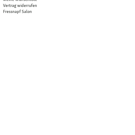
Vertrag widerrufen
Fressnapf Salon
Ihre Vorteile
Neu im Sortiment
Exklusive Marken
Kostenlose Rücksendung
Unsere Märkte
Märkte finden
Angebote im Markt
Über Fressnapf
Über uns
Karriere
Compliance