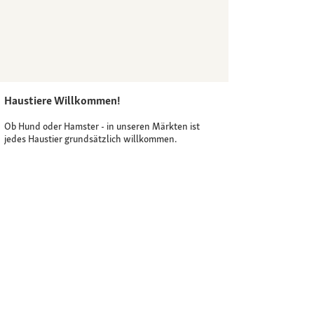
Haustiere Willkommen!
Filialver
Ob Hund oder Hamster - in unseren Märkten ist
Du möchtest
jedes Haustier grundsätzlich willkommen.
deinem Fre
hierfür die
deinen Wuns
Produktsei