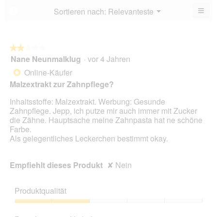
5.
von
≡
Menü
Sortieren nach:
Relevanteste
?
▼
5.
Wen
Sie
auf
die
folg
★★★★★
★★★★★
Scha
Nane Neunmalklug
·
vor 4 Jahren
2
klic
von
wird
Online-Käufer
*
der
5
unte
Malzextrakt zur Zahnpflege?
Sternen.
aufg
Inhal
Inhaltsstoffe: Malzextrakt. Werbung: Gesunde
aktua
Zahnpflege. Jepp, ich putze mir auch immer mit Zucker
die Zähne. Hauptsache meine Zahnpasta hat ne schöne
Farbe.
Als gelegentliches Leckerchen bestimmt okay.
Empfiehlt dieses Produkt
✘
Nein
Produktqualität
Produktqualität,
2