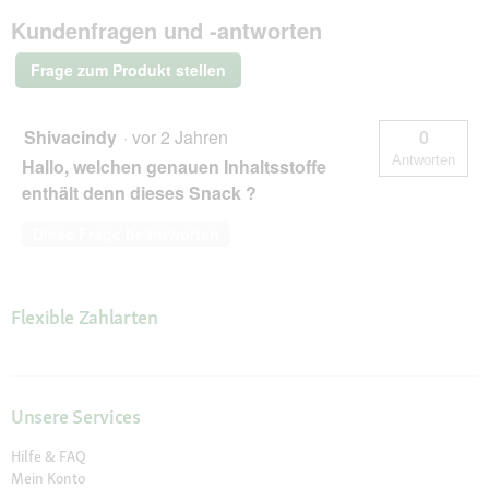
Zahnpflegesnacks
Kundenfragen und -antworten
Veggie
Sausage
S
Frage zum Produkt stellen
Shivacindy
·
vor 2 Jahren
0
Antworten
Hallo, welchen genauen Inhaltsstoffe
enthält denn dieses Snack ?
Diese Frage beantworten
Flexible Zahlarten
Unsere Services
Hilfe & FAQ
Mein Konto