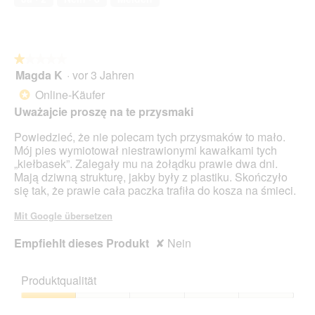
5
★★★★★
★★★★★
Magda K
·
vor 3 Jahren
1
von
Online-Käufer
*
5
Uważajcie proszę na te przysmaki
Sternen.
Powiedzieć, że nie polecam tych przysmaków to mało.
Mój pies wymiotował niestrawionymi kawałkami tych
„kiełbasek”. Zalegały mu na żołądku prawie dwa dni.
Mają dziwną strukturę, jakby były z plastiku. Skończyło
się tak, że prawie cała paczka trafiła do kosza na śmieci.
Mit Google übersetzen
Empfiehlt dieses Produkt
✘
Nein
Produktqualität
Produktqualität,