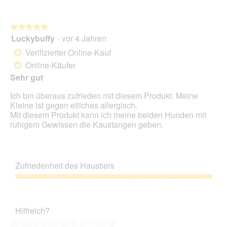
★★★★★
★★★★★
Luckybuffy
·
vor 4 Jahren
5
von
Verifizierter Online-Kauf
*
5
Online-Käufer
*
Sternen.
Sehr gut
Ich bin überaus zufrieden mit diesem Produkt. Meine
Kleine ist gegen etliches allergisch.
Mit diesem Produkt kann ich meine beiden Hunden mit
ruhigem Gewissen die Kaustangen geben.
Zufriedenheit des Haustiers
Zufriedenheit
des
Haustiers,
Hilfreich?
5
von
Ja ·
2
Nein ·
0
Melden