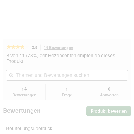
★★★★★
★★★★★
3.9
14 Bewertungen
Mit
dieser
3.9
8 von 11 (73%) der Rezensenten empfehlen dieses
von
Aktion
Produkt
5
navigierst
Sternen.
du
Themen
Th
Bewertungen
zu
und
ϙ
un
lesen
den
Bewertungen
Be
für
Bewertungen.
WHIMZEES
suchen
su
14
1
0
Zahnpflegesnacks
Bewertungen
Frage
Antworten
Veggie
Sausage
S
Bewertungen
Produkt bewerten
.
Mit
die
Beurteilungsüberblick
Akt
wir