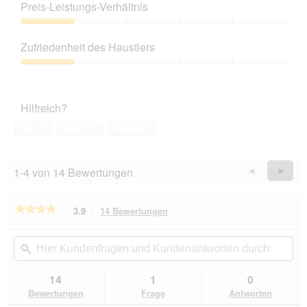
1
Preis-Leistungs-Verhältnis
von
5
Preis-
Leistungs-
Zufriedenheit des Haustiers
Verhältnis,
1
Zufriedenheit
von
des
5
Haustiers,
Hilfreich?
1
von
Ja ·
0
Nein ·
0
Melden
5
1-4 von 14 Bewertungen
Zurück
◄
Weiter
►
Reviews
Revie
★★★★★
★★★★★
3.9
14 Bewertungen
Mit
dieser
3.9
von
Aktion
Hier
Hie
5
navigierst
Kundenfragen
ϙ
Kun
Sternen.
du
und
un
Bewertungen
zu
Kundenantworten
Kun
14
1
0
lesen
den
durchsuchen
du
für
Bewertungen
Frage
Antworten
Bewertungen.
WHIMZEES