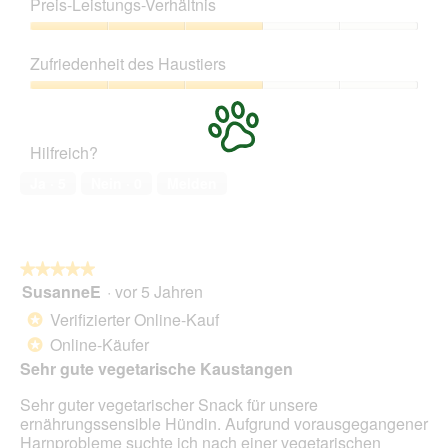
Preis-Leistungs-Verhältnis
von
5
Preis-
Leistungs-
Zufriedenheit des Haustiers
Verhältnis,
3
Zufriedenheit
von
des
5
Haustiers,
Hilfreich?
3
von
Ja ·
5
Nein ·
0
Melden
5
★★★★★
★★★★★
SusanneE
·
vor 5 Jahren
5
von
Verifizierter Online-Kauf
*
5
Online-Käufer
*
Sternen.
Sehr gute vegetarische Kaustangen
Sehr guter vegetarischer Snack für unsere
ernährungssensible Hündin. Aufgrund vorausgegangener
Harnprobleme suchte ich nach einer vegetarischen