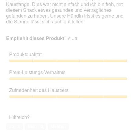
Kaustange. Dies war nicht einfach und ich bin froh, mit
diesem Snack etwas gesundes und verträgliches
gefunden zu haben. Unsere Hündin frisst es gerne und
die Stange lässt sich auch gut teilen.
Empfiehlt dieses Produkt
✔
Ja
Produktqualität
Produktqualität,
5
Preis-Leistungs-Verhältnis
von
5
Preis-
Leistungs-
Zufriedenheit des Haustiers
Verhältnis,
5
Zufriedenheit
von
des
5
Haustiers,
Hilfreich?
5
von
Ja ·
3
Nein ·
0
Melden
5