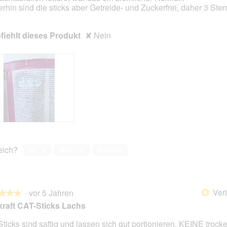
rhin sind die sticks aber Getreide- und Zuckerfrei, daher 3 Ster
iehlt dieses Produkt
✘
Nein
reich?
Ja ·
0
Nein ·
0
Melden
Veri
·
vor 5 Jahren
*
★★★
★★★
kraft CAT-Sticks Lachs
Sticks sind saftig und lassen sich gut portionieren. KEINE trock