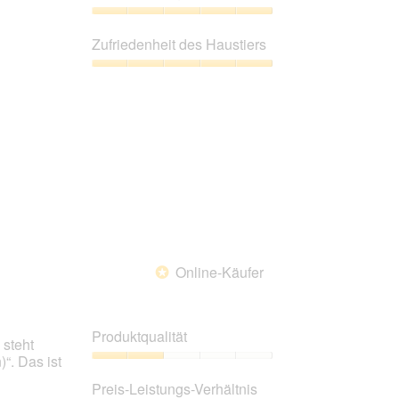
von
5
Preis-
Leistungs-
Zufriedenheit des Haustiers
Verhältnis,
5
Zufriedenheit
von
des
5
Haustiers,
5
von
5
Online-Käufer
*
Produktqualität
 steht
“. Das ist
Produktqualität,
2
Preis-Leistungs-Verhältnis