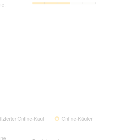
von
ne.
5
Preis-
Leistungs-
Verhältnis,
3
von
5
fizierter Online-Kauf
Online-Käufer
*
ene