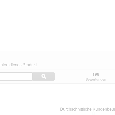
hlen dieses Produkt
Themen
198
ϙ
und
Suchen
Bewertungen
Bewertungen
suchen
n.
Durchschnittliche Kundenbeur