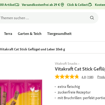
00 Artikel
Versandkostenfrei ab 29 €
Click & Collect
Kosten
Terra
Garten & Teich
Tiergesundheit
Vitakraft Cat Stick Geflügel und Leber 10x6 g
Vitakraft Snacks
Vitakraft Cat Stick Gefl
4.8
(198)
Produ
extra fleischig
zuckerfreie Rezeptur
mit Bruchrillen: perfekt porti