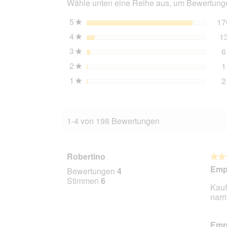
Wähle unten eine Reihe aus, um Bewertungen
10x6
g
5
Sterne
17
★
4
Sterne
1
★
3
Sterne
6
★
2
Sterne
1
★
1
Sterne
2
★
1-4 von 198 Bewertungen
Robertino
★★
★★
5
Empf
Bewertungen
4
von
Stimmen
6
Kauf
5
narr
Stern
Empf