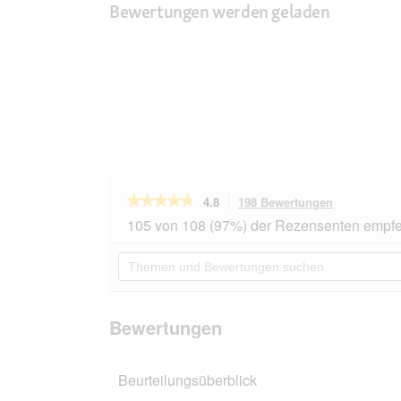
Bewertungen werden geladen
★★★★★
★★★★★
4.8
198 Bewertungen
Mit
dieser
4.8
105 von 108 (97%) der Rezensenten empfe
von
Aktion
5
navigierst
Themen
Sternen.
du
und
Bewertungen
zu
Bewertungen
lesen
den
suchen
für
Bewertunge
Vitakraft
Bewertungen
Cat
Stick
Geflügel
Beurteilungsüberblick
und
Leber