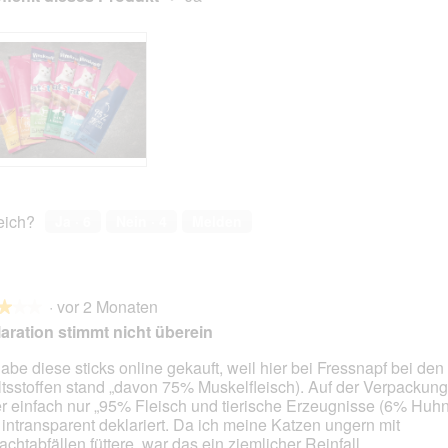
reich?
Ja ·
6
Nein ·
4
Melden
·
vor 2 Monaten
★★★
★★★
aration stimmt nicht überein
habe diese sticks online gekauft, weil hier bei Fressnapf bei den
ltsstoffen stand „davon 75% Muskelfleisch). Auf der Verpackung
en.
er einfach nur „95% Fleisch und tierische Erzeugnisse (6% Huhn)
 intransparent deklariert. Da ich meine Katzen ungern mit
achtabfällen füttere, war das ein ziemlicher Reinfall.