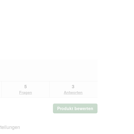
5
3
Fragen
Antworten
Produkt bewerten
.
Mit
dieser
Aktion
teilungen
wird