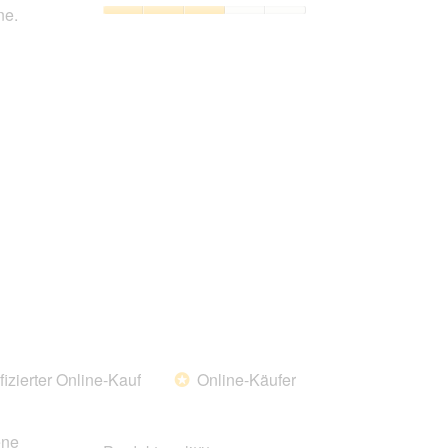
von
ne.
5
Preis-
Leistungs-
Verhältnis,
3
von
5
fizierter Online-Kauf
Online-Käufer
*
ene