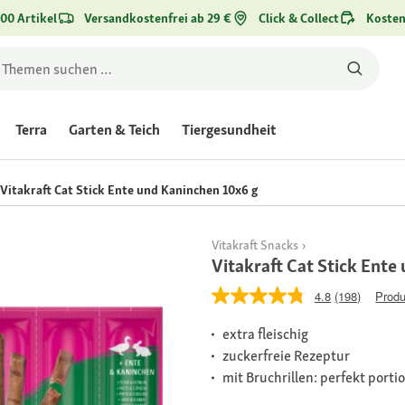
00 Artikel
Versandkostenfrei ab 29 €
Click & Collect
Kosten
Terra
Garten & Teich
Tiergesundheit
Vitakraft Cat Stick Ente und Kaninchen 10x6 g
Vitakraft Snacks
Vitakraft Cat Stick Ente
4.8
(198)
Produ
extra fleischig
zuckerfreie Rezeptur
mit Bruchrillen: perfekt porti