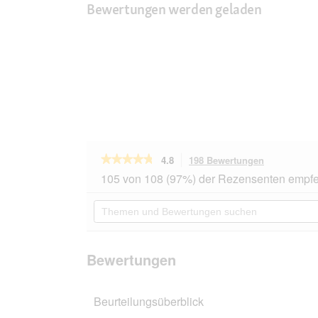
Bewertungen werden geladen
★★★★★
★★★★★
4.8
198 Bewertungen
Mit
dieser
4.8
105 von 108 (97%) der Rezensenten empfe
von
Aktion
5
navigierst
Themen
Sternen.
du
und
Bewertungen
zu
Bewertungen
lesen
den
suchen
für
Bewertunge
Vitakraft
Bewertungen
Cat
Stick
Ente
Beurteilungsüberblick
und
Kaninchen