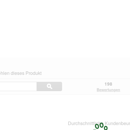
hlen dieses Produkt
Themen
198
ϙ
und
Suchen
Bewertungen
Bewertungen
suchen
n.
Durchschnittliche Kundenbeur