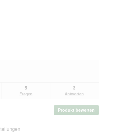
5
3
Fragen
Antworten
Produkt bewerten
.
Mit
dieser
Aktion
teilungen
wird