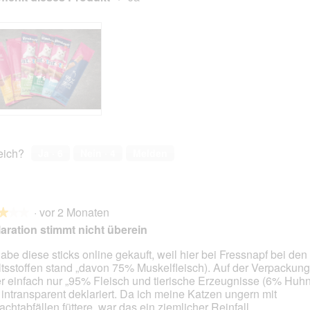
reich?
Ja ·
6
Nein ·
4
Melden
·
vor 2 Monaten
★★★
★★★
aration stimmt nicht überein
habe diese sticks online gekauft, weil hier bei Fressnapf bei den
ltsstoffen stand „davon 75% Muskelfleisch). Auf der Verpackung
en.
er einfach nur „95% Fleisch und tierische Erzeugnisse (6% Huhn)
 intransparent deklariert. Da ich meine Katzen ungern mit
achtabfällen füttere, war das ein ziemlicher Reinfall.