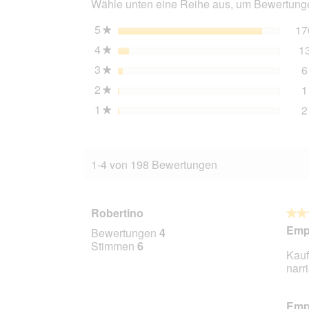
Wähle unten eine Reihe aus, um Bewertungen
10x6
g
5
Sterne
17
★
4
Sterne
1
★
3
Sterne
6
★
2
Sterne
1
★
1
Sterne
2
★
1-4 von 198 Bewertungen
Robertino
★★
★★
5
Empf
Bewertungen
4
von
Stimmen
6
Kauf
5
narr
Stern
Empf