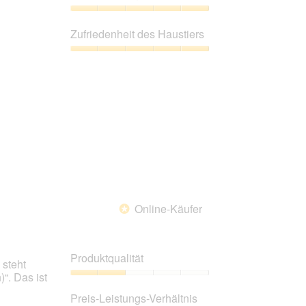
von
5
Preis-
Leistungs-
Zufriedenheit des Haustiers
Verhältnis,
5
Zufriedenheit
von
des
5
Haustiers,
5
von
5
Online-Käufer
*
Produktqualität
 steht
“. Das ist
Produktqualität,
2
Preis-Leistungs-Verhältnis