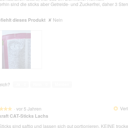
rhin sind die sticks aber Getreide- und Zuckerfrei, daher 3 Ster
iehlt dieses Produkt
✘
Nein
reich?
Ja ·
0
Nein ·
0
Melden
Veri
·
vor 5 Jahren
*
★★★
★★★
kraft CAT-Sticks Lachs
Sticks sind saftig und lassen sich gut portionieren. KEINE trock