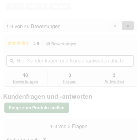
von
Ja ·
3
Nein ·
0
Melden
5
1-4 von 40 Bewertungen
Zurück
◄
Weiter
►
Reviews
Revie
★★★★★
★★★★★
4.5
40 Bewertungen
Mit
dieser
4.5
von
Aktion
Hier
Hie
5
navigierst
Kundenfragen
ϙ
Kun
Sternen.
du
und
un
Bewertungen
zu
Kundenantworten
Kun
40
3
3
lesen
den
durchsuchen
du
für
Bewertungen
Fragen
Antworten
Bewertungen.
Versele-
Laga
Kundenfragen und -antworten
Menu
Nature
Clean
Frage zum Produkt stellen
Garden
10
kg
1-3 von 3 Fragen
Menü
Sortieren nach:
▼