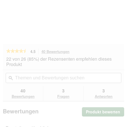
★★★★★
★★★★★
4.5
40 Bewertungen
Mit
dieser
4.5
22 von 26 (85%) der Rezensenten empfehlen dieses
von
Aktion
Produkt
5
navigierst
Sternen.
du
Themen
Th
Bewertungen
zu
und
ϙ
un
lesen
den
Bewertungen
Be
für
Bewertungen.
Versele-
suchen
su
40
3
3
Laga
Bewertungen
Fragen
Antworten
Menu
Nature
Clean
Bewertungen
Produkt bewerten
.
Garden
10
Mit
kg
die