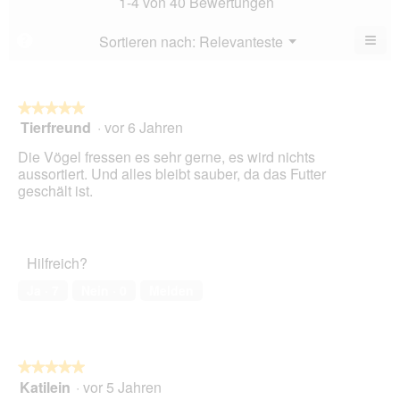
1-4 von 40 Bewertungen
von
4.2
5.
von
≡
Menü
Sortieren nach:
Relevanteste
?
▼
5.
Wen
Sie
auf
die
folg
★★★★★
★★★★★
Scha
Tierfreund
·
vor 6 Jahren
5
klic
von
wird
Die Vögel fressen es sehr gerne, es wird nichts
der
5
unte
aussortiert. Und alles bleibt sauber, da das Futter
Sternen.
aufg
geschält ist.
Inhal
aktua
Hilfreich?
Ja ·
7
Nein ·
0
Melden
★★★★★
★★★★★
Katilein
·
vor 5 Jahren
5