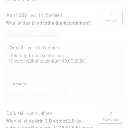
Anni1956
·
vor 11 Monaten
1
Antwort
Was ist das Mindesthaltbarkeitsdatum?
Diese Frage beantworten
Dorli 2
·
vor 10 Monaten
Lieferung Ende September,
Mindesthaltbarkeitsdatum 09.05.2026
Hilfreich?
Ja ·
1
Nein ·
0
Melden
Colonel
·
vor 4 Jahren
2
Antworten
Wieviel ist da drin ? Da steht 2,5 kg ,
neben dem Preis von 14,49 € steht dann