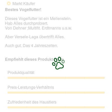
von
Markt Käufer
*
5
Bestes Vogelfutter!
Sternen.
Dieses Vogelfutter ist ein Meilenstein.
Hab Alles durchprobiert.
Von Dehner ;Multifit. Erdtmanns u.s.w.
Aber Versele-Laga übertrifft Alles.
Auch gut. Das 4 Jahreszeiten.
Empfiehlt dieses Produkt
✔
Ja
Produktqualität
Produktqualität,
5
Preis-Leistungs-Verhältnis
von
5
Preis-
Leistungs-
Zufriedenheit des Haustiers
Verhältnis,
5
Zufriedenheit