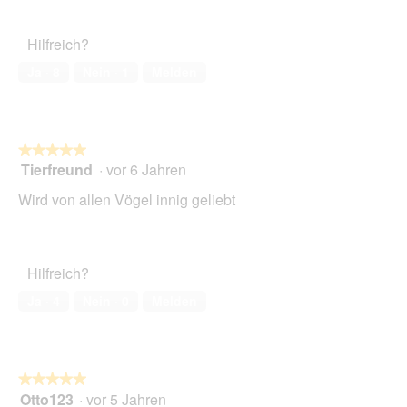
von
des
5
Haustiers,
Hilfreich?
5
von
Ja ·
8
Nein ·
1
Melden
5
★★★★★
★★★★★
Tierfreund
·
vor 6 Jahren
5
von
Wird von allen Vögel innig geliebt
5
Sternen.
Hilfreich?
Ja ·
4
Nein ·
0
Melden
★★★★★
★★★★★
Otto123
·
vor 5 Jahren
5