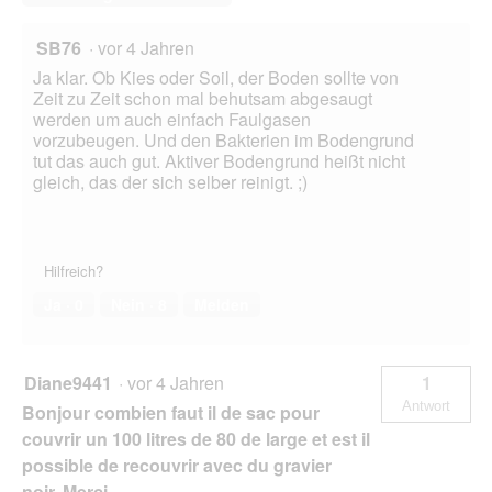
SB76
·
vor 4 Jahren
Ja klar. Ob Kies oder Soil, der Boden sollte von
Zeit zu Zeit schon mal behutsam abgesaugt
werden um auch einfach Faulgasen
vorzubeugen. Und den Bakterien im Bodengrund
tut das auch gut. Aktiver Bodengrund heißt nicht
gleich, das der sich selber reinigt. ;)
Hilfreich?
Ja ·
0
Nein ·
8
Melden
Diane9441
·
vor 4 Jahren
1
Antwort
Bonjour combien faut il de sac pour
couvrir un 100 litres de 80 de large et est il
possible de recouvrir avec du gravier
noir. Merci