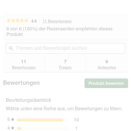
★★★★★
★★★★★
4.9
11 Bewertungen
Mit
dieser
4.9
6 von 6 (100%) der Rezensenten empfehlen dieses
von
Aktion
Produkt
5
navigierst
Sternen.
du
Themen
Th
Bewertungen
zu
und
ϙ
un
lesen
den
Bewertungen
Be
für
Bewertungen.
Tropica
suchen
su
11
7
6
Aquarium
Bewertungen
Fragen
Antworten
Bodengrund
Soil
Powder
Bewertungen
Produkt bewerten
.
9
l
Mit
die
Beurteilungsüberblick
Akt
wir
Wähle unten eine Reihe aus, um Bewertungen zu filtern.
ein
mo
5
Sterne
10
10 Bewertungen mit 5 St
Auswählen, um nach Bewer
★
Dia
4
Sterne
1
geö
1 Bewertung mit 4 Sterne
Auswählen, um nach Bewer
★