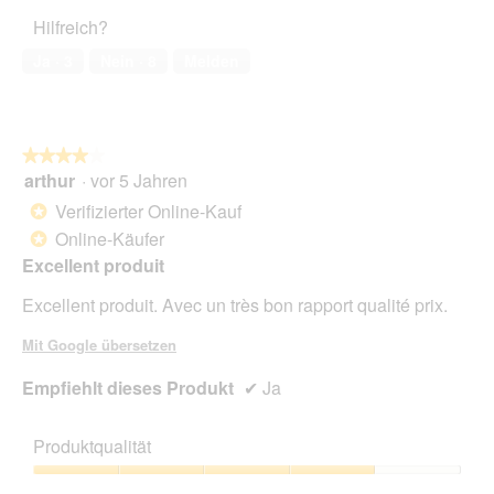
Hilfreich?
Ja ·
3
Nein ·
8
Melden
★★★★★
★★★★★
arthur
·
vor 5 Jahren
4
von
Verifizierter Online-Kauf
*
5
Online-Käufer
*
Sternen.
Excellent produit
Excellent produit. Avec un très bon rapport qualité prix.
Mit Google übersetzen
Empfiehlt dieses Produkt
✔
Ja
Produktqualität
Produktqualität,