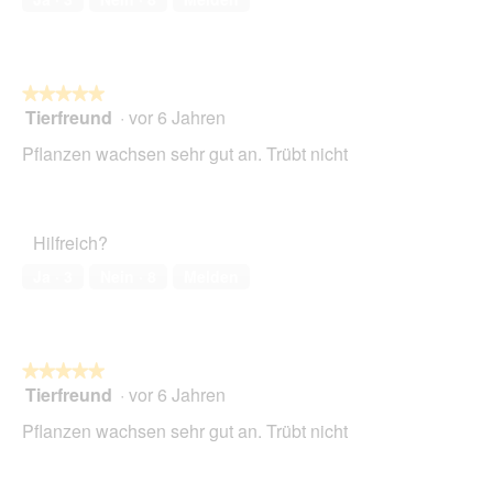
5
★★★★★
★★★★★
Tierfreund
·
vor 6 Jahren
5
von
Pflanzen wachsen sehr gut an. Trübt nicht
5
Sternen.
Hilfreich?
Ja ·
3
Nein ·
8
Melden
★★★★★
★★★★★
Tierfreund
·
vor 6 Jahren
5
von
Pflanzen wachsen sehr gut an. Trübt nicht
5
Sternen.