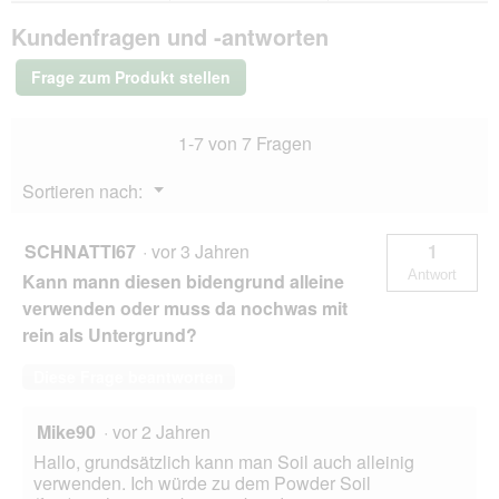
Aquarium
Kundenfragen und -antworten
Bodengrund
Soil
Powder
Frage zum Produkt stellen
9
l
1-7 von 7 Fragen
Menü
Sortieren nach:
▼
SCHNATTI67
·
vor 3 Jahren
1
Antwort
Kann mann diesen bidengrund alleine
verwenden oder muss da nochwas mit
rein als Untergrund?
Diese Frage beantworten
Mike90
·
vor 2 Jahren
Hallo, grundsätzlich kann man Soil auch alleinig
verwenden. Ich würde zu dem Powder Soil