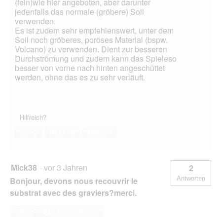
(fein)wie hier angeboten, aber darunter
jedenfalls das normale (gröbere) Soil
verwenden.
Es ist zudem sehr empfehlenswert, unter dem
Soil noch gröberes, poröses Material (bspw.
Volcano) zu verwenden. Dient zur besseren
Durchströmung und zudem kann das Spieleso
besser von vorne nach hinten angeschüttet
werden, ohne das es zu sehr verläuft.
Hilfreich?
Ja ·
2
Nein ·
8
Melden
Mick38
·
vor 3 Jahren
2
Antworten
Bonjour, devons nous recouvrir le
substrat avec des graviers?merci.
Diese Frage beantworten