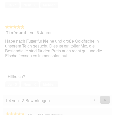
von
Ja ·
1
Nein ·
0
Melden
5
★★★★★
★★★★★
Tierfreund
·
vor 6 Jahren
5
von
Habe nach Futter für kleine und große Goldfische in
5
unserem Teich gesucht. Dies ist ein toller Mix, die
Sternen.
Bestandteile sind für den Preis auch recht gut und die
Fische fressen es immer sofort auf.
Hilfreich?
Ja ·
0
Nein ·
0
Melden
1-4 von 13 Bewertungen
Zurück
◄
Weiter
►
Reviews
Revie
★★★★★
★★★★★
4.8
13 Bewertungen
Mit