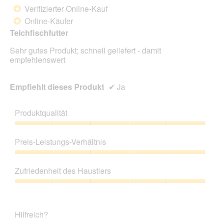
von
Verifizierter Online-Kauf
*
5
Online-Käufer
*
Sternen.
Teichfischfutter
Sehr gutes Produkt; schnell geliefert - damit
empfehlenswert
Empfiehlt dieses Produkt
✔
Ja
Produktqualität
Produktqualität,
5
Preis-Leistungs-Verhältnis
von
5
Preis-
Leistungs-
Zufriedenheit des Haustiers
Verhältnis,
5
Zufriedenheit
von
des
5
Haustiers,
Hilfreich?
5