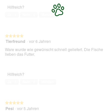
Hilfreich?
Ja ·
3
Nein ·
0
Melden
★★★★★
★★★★★
Tierfreund
·
vor 6 Jahren
5
von
Ware wurde wie gewünscht schnell geliefert. Die Fische
5
lieben das Futter.
Sternen.
Hilfreich?
Ja ·
3
Nein ·
0
Melden
★★★★★
★★★★★
Pesi
·
vor 5 Jahren
5