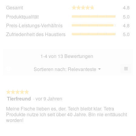
Ge
Gesamt
4.8
★★★★★
★★★★★
Dur
Pro
Produktqualität
5.0
Bew
Dur
4.8
Pre
Preis-Leistungs-Verhältnis
4.8
Bew
von
Lei
5
Zuf
Zufriedenheit des Haustiers
5.0
5.
Ver
von
des
Dur
5.
Hau
Bew
Dur
4.8
Bew
1-4 von 13 Bewertungen
von
5
5.
von
≡
Menü
Sortieren nach:
Relevanteste
?
▼
5.
Wen
Sie
auf
die
folg
★★★★★
★★★★★
Scha
Tierfreund
·
vor 9 Jahren
5
klic
von
wird
Meine Fische lieben es, der. Teich bleibt klar. Tetra
der
5
unte
Produkte nutze ich seit über 40 Jahre. Bin nie enttäuscht
Sternen.
aufg
worden!
Inhal
aktua