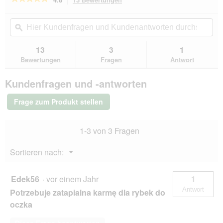
dieser
4.8
von
Aktion
Hier
Hie
5
navigierst
Kundenfragen
ϙ
Kun
Sternen.
du
und
un
Bewertungen
zu
Kundenantworten
Kun
13
3
1
lesen
den
durchsuchen
du
für
Bewertungen
Fragen
Antwort
Bewertungen.
Tetra
Pond
Kundenfragen und -antworten
Multi
Mix
10
Frage zum Produkt stellen
l
1-3 von 3 Fragen
Menü
Sortieren nach:
▼
Edek56
·
vor einem Jahr
1
Antwort
Potrzebuje zatapialna karmę dla rybek do
oczka