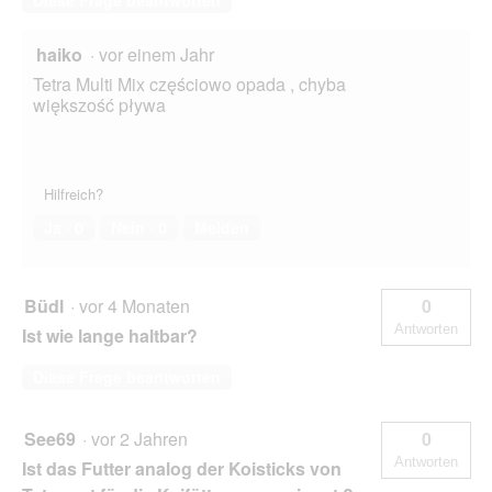
Diese Frage beantworten
haiko
·
vor einem Jahr
Tetra Multi Mix częściowo opada , chyba
większość pływa
Hilfreich?
Ja ·
0
Nein ·
0
Melden
Büdl
·
vor 4 Monaten
0
Antworten
Ist wie lange haltbar?
Diese Frage beantworten
See69
·
vor 2 Jahren
0
Antworten
Ist das Futter analog der Koisticks von