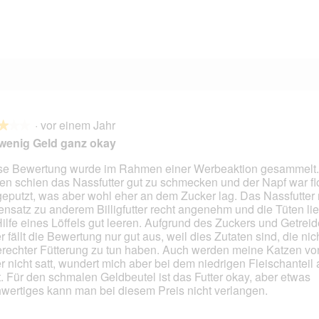
1 Bewertung mit 1 Stern.
Auswählen, um nach Bewertungen mit 1 Stern zu filtern.
·
vor einem Jahr
★★★
★★★
wenig Geld ganz okay
se Bewertung wurde im Rahmen einer Werbeaktion gesammelt.
en schien das Nassfutter gut zu schmecken und der Napf war flo
en.
geputzt, was aber wohl eher an dem Zucker lag. Das Nassfutter 
nsatz zu anderem Billigfutter recht angenehm und die Tüten li
Hilfe eines Löffels gut leeren. Aufgrund des Zuckers und Getrei
er fällt die Bewertung nur gut aus, weil dies Zutaten sind, die nic
erechter Fütterung zu tun haben. Auch werden meine Katzen v
er nicht satt, wundert mich aber bei dem niedrigen Fleischanteil
t. Für den schmalen Geldbeutel ist das Futter okay, aber etwas
wertiges kann man bei diesem Preis nicht verlangen.