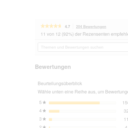
★★★★★
★★★★★
4.7
204 Bewertungen
Mit
dieser
4.7
11 von 12 (92%) der Rezensenten empfehl
von
Aktion
5
navigierst
Themen
Sternen.
du
und
Bewertungen
zu
Bewertungen
lesen
den
suchen
für
Bewertunge
Sheba
Bewertungen
Sauce
Collection
Nassfutter
Beurteilungsüberblick
Katze
Adult,
Wähle unten eine Reihe aus, um Bewertungen
Mixpaket,
in
Sauce
5
Sterne
15
★
12x85
4
Sterne
3
g
★
Geflügel
3
Sterne
1
Auswahl
★
2
Sterne
4
★