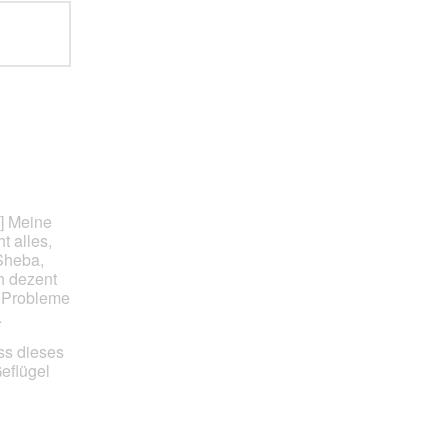
] Meine
t alles,
 Sheba,
ch dezent
e Probleme
.
ss dieses
eflügel