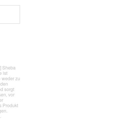
] Sheba
 ist
– weder zu
 den
d sorgt
sen, vor
er
s Produkt
gen.
.