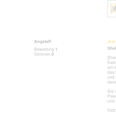
AngelaR
★★
★★
5
Sheb
Bewertung
1
von
Stimmen
0
[Die
5
Katz
Stern
am l
das 
und 
dami
Sie 
Pake
und 
Katz