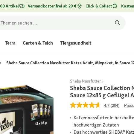
00 Artikel
Versandkostenfrei ab 29 €
Click & Collect
Kosten
Terra
Garten & Teich
Tiergesundheit
Sheba Sauce Collection Nassfutter Katze Adult, Mixpaket, in Sauce 1
Sheba Nassfutter
Sheba Sauce Collection N
Sauce 12x85 g Geflügel 
4.7
(204)
Produ
Katzennassfutter in herzhafte
hochwertigen Zutaten
Das hochwertige SHEBA® Katz