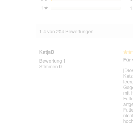
1
Sterne
1
★
1-4 von 204 Bewertungen
KatjaB
★★
★★
3
Für 
Bewertung
1
von
Stimmen
0
[Die
5
Katz
Stern
leer
Gege
mit 
Futt
artg
Futt
nich
hoch