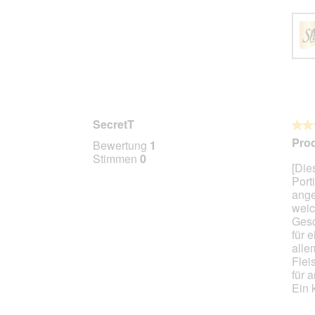
SecretT
★★
★★
5
Prod
Bewertung
1
von
Stimmen
0
[Die
5
Port
Stern
ange
weic
Gesc
für 
alle
Flei
für 
Ein 