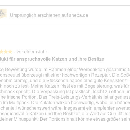
Ursprünglich erschienen auf sheba.de
·
vor einem Jahr
★★★
★★★
ukt für anspruchsvolle Katzen und ihre Besitze
se Bewertung wurde im Rahmen einer Werbeaktion gesammelt.
ionsbeutel überzeugt mit einer hochwertigen Rezeptur. Die Soße
en.
nehm cremig, und die Stückchen haben eine gute Konsistenz 
h noch zu fest. Meine Katzen frisst es mit Begeisterung, was für
hmack spricht. Die Verpackung ist praktisch, leicht zu öffnen un
eine frische Portion. Das Preis-Leistungs-Verhältnis ist angemes
m im Multipack. Die Zutaten wirken hochwertig, wobei ein höher
schanteil wünschenswert wäre. Insgesamt ein empfehlenswerte
anspruchsvolle Katzen und ihre Besitzer, die Wert auf Qualität le
kleiner Minuspunkt: Der Portionsinhalt könnte etwas größer sein