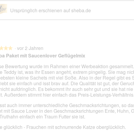
Ursprünglich erschienen auf sheba.de
·
vor 2 Jahren
★★★
★★★
a Paket mit Saucenlover Geflügelmix
se Bewertung wurde im Rahmen einer Werbeaktion gesammelt.
e Teddy ist, was ihr Essen angeht, extrem pingelig. Sie mag nich
en.
iebsten kleine Sachets mit viel Soße. Also in der Regel gibt es
liebt sie einfach und isst brav auf. Die Qualität ist gut, der Geru
nicht aufdringlich. Es bekommt ihr auch sehr gut und sie hat ni
t. Außerdem stimmt hier einfach das Preis-Leistungs-Verhältnis
isst auch immer unterschiedliche Geschmacksrichtungen, so da
t mit Sauce Lover in den Geschmacksrichtungen Ente, Huhn, G
Truthahn einfach ein Traum Futter sie ist.
e glücklich - Frauchen mit schnurrende Katze oberglücklich.