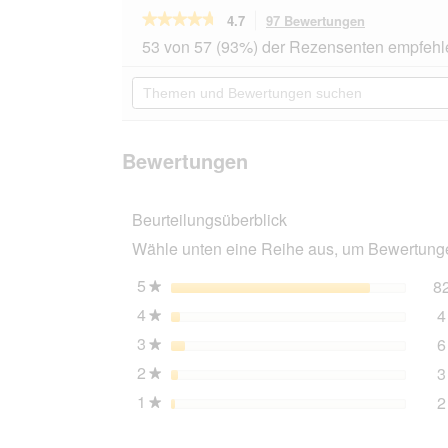
★★★★★
★★★★★
4.7
97 Bewertungen
Mit
dieser
4.7
53 von 57 (93%) der Rezensenten empfehl
von
Aktion
5
navigierst
Themen
Sternen.
du
und
Bewertungen
zu
Bewertungen
lesen
den
suchen
für
Bewertungen
Sheba
Bewertungen
Delikatesse
in
Gelee
Beurteilungsüberblick
60x85g
Wähle unten eine Reihe aus, um Bewertungen
5
Sterne
8
★
4
Sterne
4
★
3
Sterne
6
★
2
Sterne
3
★
1
Sterne
2
★