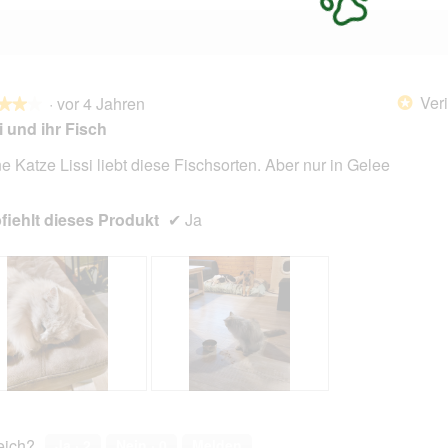
Veri
·
vor 4 Jahren
*
★★★
★★★
i und ihr Fisch
e Katze Lissi liebt diese Fischsorten. Aber nur in Gelee
en.
iehlt dieses Produkt
✔
Ja
L
F
i
o
s
t
reich?
Ja ·
2
Nein ·
0
Melden