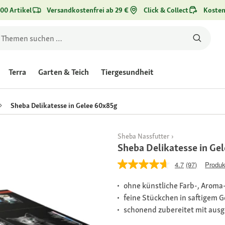
00 Artikel
Versandkostenfrei ab 29 €
Click & Collect
Kosten
Terra
Garten & Teich
Tiergesundheit
Sheba Delikatesse in Gelee 60x85g
Sheba Nassfutter
Sheba Delikatesse in Ge
4.7
(97)
Produk
ohne künstliche Farb-, Aroma
feine Stückchen in saftigem G
schonend zubereitet mit aus