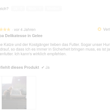
e
o
e
o
w
t
reich?
Ja ·
0
Nein ·
1
Melden
m
d
e
o
F
a
r
M
r
l
t
i
e
e
u
t
s
s
Veri
·
vor 4 Jahren
n
d
*
★★★
★★★
s
D
g
i
a Delikatesse in Gelee
e
i
z
e
n
a
u
s
e Katze und der Kostgänger lieben das Futter. Sogar unser Hun
l
F
e
 drauf, so dass ich es immer in Sicherheit bringen muss, es ist ja
en.
o
o
r
enfutter. Ich kann's wirklich empfehlen.
g
t
A
f
o
k
e
iehlt dieses Produkt
✔
Ja
2
t
l
.
i
d
o
g
n
e
w
ö
i
f
r
f
d
n
e
e
i