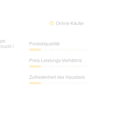
Online-Käufer
*
 po
Produktqualität
zucić i
Produktqualität,
1
Preis-Leistungs-Verhältnis
von
5
Preis-
Leistungs-
Zufriedenheit des Haustiers
Verhältnis,
1
Zufriedenheit
von
des
5
Haustiers,
1
von
5