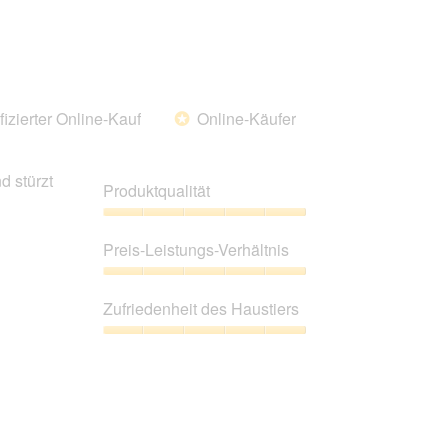
fizierter Online-Kauf
Online-Käufer
*
d stürzt
Produktqualität
Produktqualität,
5
Preis-Leistungs-Verhältnis
von
5
Preis-
Leistungs-
Zufriedenheit des Haustiers
Verhältnis,
5
Zufriedenheit
von
des
5
Haustiers,
5
von
5