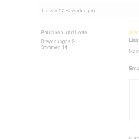
1-4 von 97 Bewertungen
Paulchen und Lotte
★★
★★
4
Liss
Bewertungen
2
von
Stimmen
14
Mein
5
Stern
Empf
B
F
e
o
w
t
Hilf