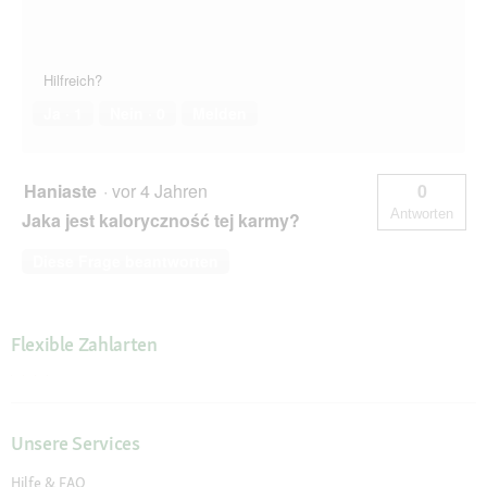
Hilfreich?
Ja ·
1
Nein ·
0
Melden
Haniaste
·
vor 4 Jahren
0
Antworten
Jaka jest kaloryczność tej karmy?
Diese Frage beantworten
Flexible Zahlarten
Unsere Services
Hilfe & FAQ