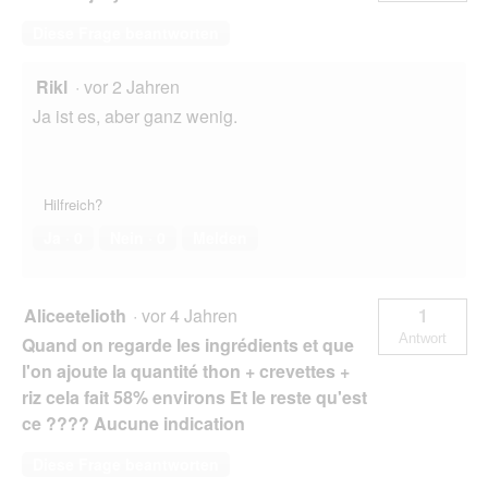
Diese Frage beantworten
Rikl
·
vor 2 Jahren
Ja ist es, aber ganz wenig.
Hilfreich?
Ja ·
0
Nein ·
0
Melden
Aliceetelioth
·
vor 4 Jahren
1
Antwort
Quand on regarde les ingrédients et que
l'on ajoute la quantité thon + crevettes +
riz cela fait 58% environs Et le reste qu'est
ce ???? Aucune indication
Diese Frage beantworten