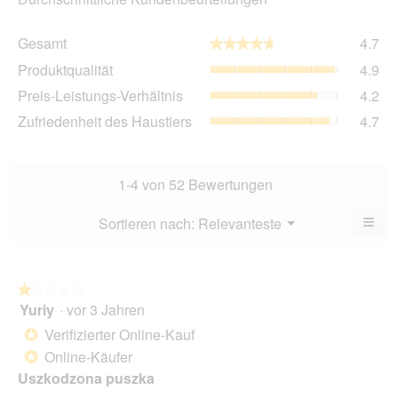
Ge
Gesamt
4.7
★★★★★
★★★★★
Dur
Pro
Produktqualität
4.9
Bew
Dur
4.7
Pre
Preis-Leistungs-Verhältnis
4.2
Bew
von
Lei
4.9
Zuf
Zufriedenheit des Haustiers
4.7
5.
Ver
von
des
Dur
5.
Hau
Bew
Dur
4.2
Bew
1-4 von 52 Bewertungen
von
4.7
5.
von
≡
Menü
Sortieren nach:
Relevanteste
?
▼
5.
Wen
Sie
auf
die
folg
★★★★★
★★★★★
Scha
Yuriy
·
vor 3 Jahren
1
klic
von
wird
Verifizierter Online-Kauf
*
der
5
unte
Online-Käufer
*
Sternen.
aufg
Uszkodzona puszka
Inhal
aktua