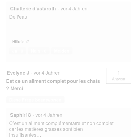
Chatterie d'astaroth
·
vor 4 Jahren
De l'eau
Hilfreich?
Ja ·
0
Nein ·
0
Melden
Evelyne J
·
vor 4 Jahren
1
Antwort
Est ce un aliment complet pour les chats
? Merci
Diese Frage beantworten
Saphir18
·
vor 4 Jahren
C’est un aliment complémentaire et non complet
car les matières grasses sont bien
insuffisantes…