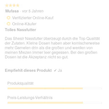
c
w
i
★★★★★
★★★★★
i
e
Mufasa
·
vor 5 Jahren
r
4
s
d
von
Verifizierter Online-Kauf
*
i
e
5
Online-Käufer
ę
*
i
Sternen.
z
n
Tolles Nassfutter
a
m
w
Das Shesir Nassfutter überzeugt durch die Top Qualität
o
a
der Zutaten. Kleine Dosen haben aber komischerweise
d
r
mehr Garnelen drin als die großen und werden von
a
t
meinen Miezen immer leer gegessen. Bei den großen
l
o
Dosen ist die Akzeptanz nicht so gut.
e
ś
s
c
D
i
Empfiehlt dieses Produkt
✔
Ja
i
.
a
l
Produktqualität
o
g
Produktqualität,
f
4
Preis-Leistungs-Verhältnis
e
von
l
5
Preis-
d