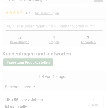
Reviews
Revie
★★★★★
★★★★★
4.7
52 Bewertungen
Mit
dieser
4.7
von
Aktion
Hier
Hie
5
navigierst
Kundenfragen
ϙ
Kun
Sternen.
du
und
un
Bewertungen
zu
Kundenantworten
Kun
52
4
3
lesen
den
durchsuchen
du
für
Bewertungen
Fragen
Antworten
Bewertungen.
Schesir
Natural
Kundenfragen und -antworten
Thunfisch
8x140
g
Frage zum Produkt stellen
1-4 von 4 Fragen
Menü
Sortieren nach:
▼
Uhu 55
·
vor 2 Jahren
1
Antwort
Ist es in jelly