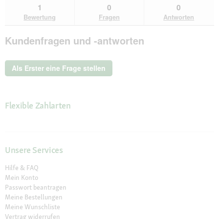
zu
Kundenantworten
Kun
1
0
0
lesen
den
durchsuchen
du
für
Bewertung
Fragen
Antworten
Bewertungen.
SavannaDog
Variationen
Kundenfragen und -antworten
vom
südafrikanischen
Strauß
100g
Als Erster eine Frage stellen
Flexible Zahlarten
Unsere Services
Hilfe & FAQ
Mein Konto
Passwort beantragen
Meine Bestellungen
Meine Wunschliste
Vertrag widerrufen