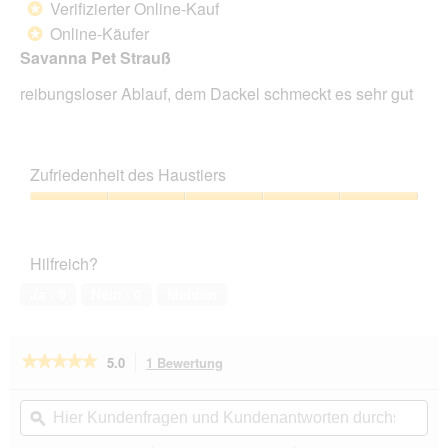
Verifizierter Online-Kauf
*
5
Online-Käufer
*
Sternen.
Savanna Pet Strauß
reibungsloser Ablauf, dem Dackel schmeckt es sehr gut
Zufriedenheit des Haustiers
Zufriedenheit
des
Haustiers,
Hilfreich?
5
von
Ja ·
0
Nein ·
0
Melden
5
★★★★★
★★★★★
5.0
1 Bewertung
Mit
dieser
5
von
Aktion
Hier
Hie
5
navigierst
Kundenfragen
ϙ
Kun
Sternen.
du
und
un
Bewertungen