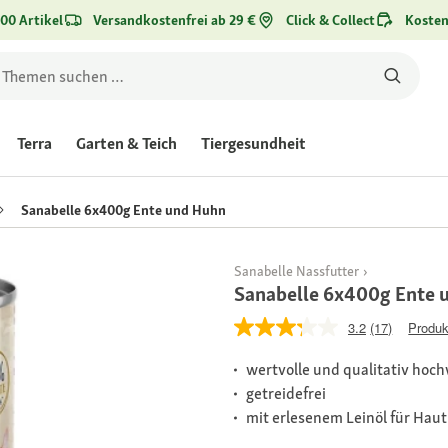
00 Artikel
Versandkostenfrei ab 29 €
Click & Collect
Kosten
Terra
Garten & Teich
Tiergesundheit
Sanabelle 6x400g Ente und Huhn
Sanabelle Nassfutter
Sanabelle 6x400g Ente 
3.2
(17)
Produk
wertvolle und qualitativ hoc
getreidefrei
mit erlesenem Leinöl für Haut