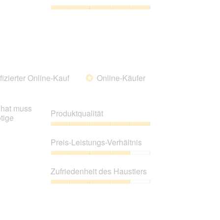
Verhältnis,
4
Zufriedenheit
von
des
5
Haustiers,
5
von
5
fizierter Online-Kauf
Online-Käufer
*
n hat muss
Produktqualität
tige
Produktqualität,
5
Preis-Leistungs-Verhältnis
von
5
Preis-
Leistungs-
Zufriedenheit des Haustiers
Verhältnis,
4
Zufriedenheit
von
des
5
Haustiers,
4