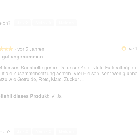
reich?
Ja ·
2
Nein ·
0
Melden
Veri
·
vor 5 Jahren
*
★★★
★★★
d gut angenommen
 4 fressen Sanabelle gerne. Da unser Kater viele Futterallergie
auf die Zusammensetzung achten. Viel Fleisch, sehr wenig unnö
en.
tze wie Getreide, Reis, Mais, Zucker ...
iehlt dieses Produkt
✔
Ja
reich?
Ja ·
2
Nein ·
2
Melden