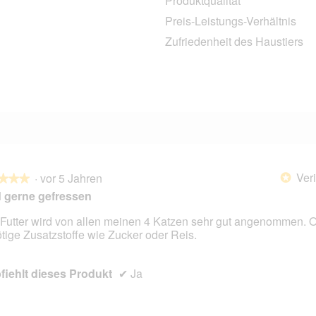
Produktqualität
2 Bewertungen mit 4 Sternen.
Auswählen, um nach Bewertungen mit 4 Sternen zu filtern.
Preis-Leistungs-Verhältnis
4 Bewertungen mit 3 Sternen.
Auswählen, um nach Bewertungen mit 3 Sternen zu filtern.
Zufriedenheit des Haustiers
4 Bewertungen mit 2 Sternen.
Auswählen, um nach Bewertungen mit 2 Sternen zu filtern.
2 Bewertungen mit 1 Stern.
Auswählen, um nach Bewertungen mit 1 Stern zu filtern.
Veri
·
vor 5 Jahren
*
★★★
★★★
 gerne gefressen
Futter wird von allen meinen 4 Katzen sehr gut angenommen. 
tige Zusatzstoffe wie Zucker oder Reis.
en.
iehlt dieses Produkt
✔
Ja