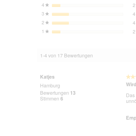
4
Sterne
2
★
3
Sterne
4
★
2
Sterne
4
★
1
Sterne
2
★
1-4 von 17 Bewertungen
Katjes
★★
★★
5
Wird
Hamburg
von
Bewertungen
13
Das 
5
Stimmen
6
unnö
Stern
Empf