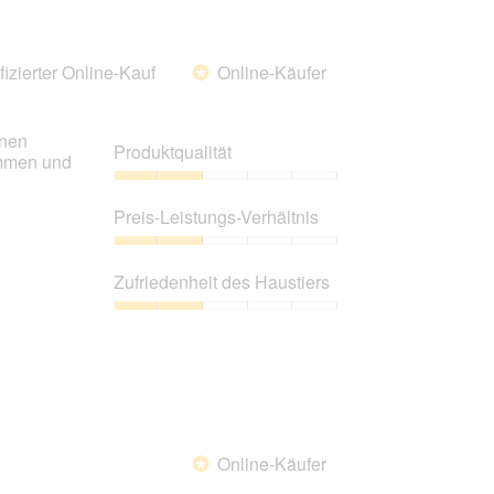
von
5
fizierter Online-Kauf
Online-Käufer
*
lnen
Produktqualität
ommen und
Produktqualität,
2
Preis-Leistungs-Verhältnis
von
5
Preis-
Leistungs-
Zufriedenheit des Haustiers
Verhältnis,
2
Zufriedenheit
von
des
5
Haustiers,
2
von
5
Online-Käufer
*