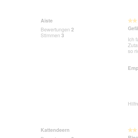
Aiste
★★
★★
2
Gefä
Bewertungen
2
von
Stimmen
3
Ich 
5
Zuta
Stern
so r
Empf
Hilf
Kattendeern
★★
★★
2
Riec