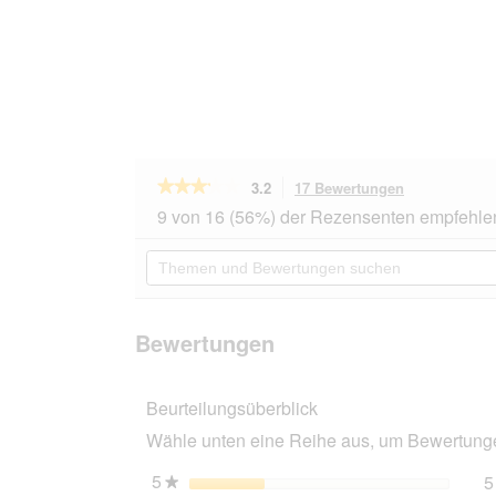
★★★★★
★★★★★
3.2
17 Bewertungen
Mit
dieser
3.2
9 von 16 (56%) der Rezensenten empfehle
von
Aktion
5
navigierst
Themen
Sternen.
du
und
Bewertungen
zu
Bewertungen
lesen
den
suchen
für
Bewertungen
Sanabelle
Bewertungen
6x400g
Ente
und
Beurteilungsüberblick
Huhn
Wähle unten eine Reihe aus, um Bewertungen
5
Sterne
5
★