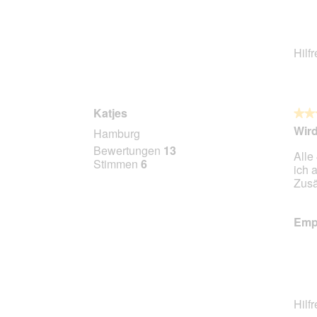
Hilf
Katjes
★★
★★
5
Wir
Hamburg
von
Bewertungen
13
Alle
5
Stimmen
6
ich 
Stern
Zusä
Empf
Hilf