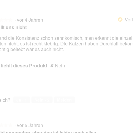
Veri
·
vor 4 Jahren
*
★★★
★★★
llt uns nicht
fand die Konsistenz schon sehr komisch, man erkennt die einze
ten nicht, es ist recht klebrig. Die Katzen haben Durchfall bek
en.
ichtig beliebt war es auch nicht.
iehlt dieses Produkt
✘
Nein
reich?
Ja ·
1
Nein ·
2
Melden
·
vor 5 Jahren
★★★
★★★
ht angenehm, aber das ist leider auch alles.