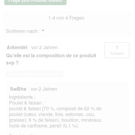
Frage zum Produkt stellen
400g
Wildschwein
und
1-4 von 4 Fragen
Ente
Menü
Sortieren nach:
▼
Arkentiel
·
vor 2 Jahren
1
Antwort
Qu’elle est la composition de ce produit
svp ?
Diese Frage beantworten
SwBha
·
vor 2 Jahren
Ingrédients :
Poulet & faisan :
poulet & faisan [70 %, composé de 62 % de
poulet (cœur, viande, foie, estomac, cou,
graisse), 8 % de faisan), bouillon, minéraux,
huile de carthame, persil (0,1 %).