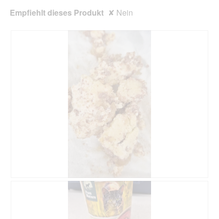
Empfiehlt dieses Produkt
✘
Nein
P
F
u
o
r
t
e
o