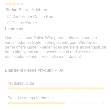
★★★★★
★★★★★
Stefan P.
·
vor 2 Jahren
5
von
Verifizierter Online-Kauf
*
5
Online-Käufer
*
Sternen.
Lieben es
Qaulitativ super Futter. Wird gerne gefressen und die
verschiedenen Sorten sehr gut vertragen. Würden es
gerne öfters kaufen - leider ist es meistens ausverkauft. Ist
dann blöd wenn sie es gewohnt sind und wir es nicht
nachkaufen können. Also bitte mehr davon!
Empfiehlt dieses Produkt
✔
Ja
Produktqualität
Produktqualität,
5
Preis-Leistungs-Verhältnis
von
5
Preis-