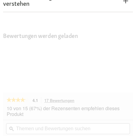
verstehen
Bewertungen werden geladen
★★★★★
★★★★★
4.1
17 Bewertungen
Mit
dieser
4.1
10 von 15 (67%) der Rezensenten empfehlen dieses
von
Aktion
Produkt
5
navigierst
Sternen.
du
Themen
Th
Bewertungen
zu
und
ϙ
un
lesen
den
Bewertungen
Be
für