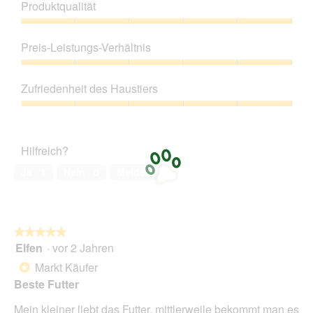
a
Produktqualität
l
o
Produktqualität,
g
5
Preis-Leistungs-Verhältnis
f
von
e
5
Preis-
l
Leistungs-
Zufriedenheit des Haustiers
d
Verhältnis,
g
5
Zufriedenheit
e
von
des
ö
5
Haustiers,
f
Hilfreich?
5
f
von
Ja ·
1
Nein ·
0
Melden
n
5
e
t
.
★★★★★
★★★★★
Elfen
·
vor 2 Jahren
5
von
Markt Käufer
*
5
Beste Futter
Sternen.
Mein kleiner liebt das Futter, mittlerweile bekommt man es