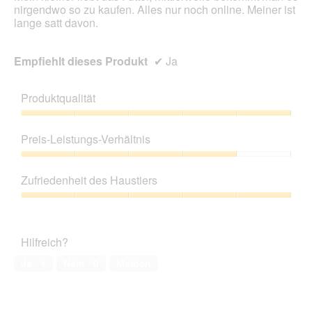
nirgendwo so zu kaufen. Alles nur noch online. Meiner ist
lange satt davon.
Empfiehlt dieses Produkt
✔
Ja
Produktqualität
Produktqualität,
5
Preis-Leistungs-Verhältnis
von
5
Preis-
Leistungs-
Zufriedenheit des Haustiers
Verhältnis,
4
Zufriedenheit
von
des
5
Haustiers,
Hilfreich?
5
von
Ja ·
1
Nein ·
0
Melden
5