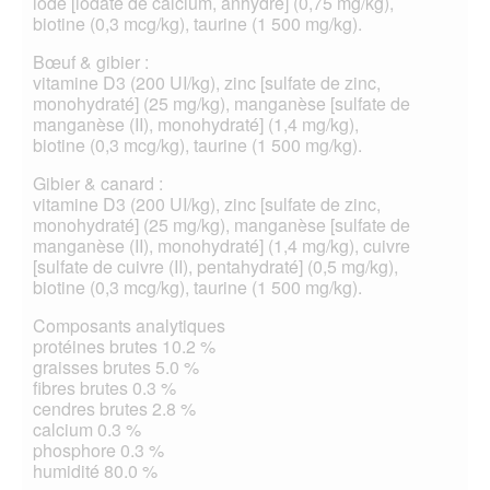
iode [iodate de calcium, anhydre] (0,75 mg/kg),
biotine (0,3 mcg/kg), taurine (1 500 mg/kg).
Bœuf & gibier :
vitamine D3 (200 UI/kg), zinc [sulfate de zinc,
monohydraté] (25 mg/kg), manganèse [sulfate de
manganèse (II), monohydraté] (1,4 mg/kg),
biotine (0,3 mcg/kg), taurine (1 500 mg/kg).
Gibier & canard :
vitamine D3 (200 UI/kg), zinc [sulfate de zinc,
monohydraté] (25 mg/kg), manganèse [sulfate de
manganèse (II), monohydraté] (1,4 mg/kg), cuivre
[sulfate de cuivre (II), pentahydraté] (0,5 mg/kg),
biotine (0,3 mcg/kg), taurine (1 500 mg/kg).
Composants analytiques
protéines brutes 10.2 %
graisses brutes 5.0 %
fibres brutes 0.3 %
cendres brutes 2.8 %
calcium 0.3 %
phosphore 0.3 %
humidité 80.0 %