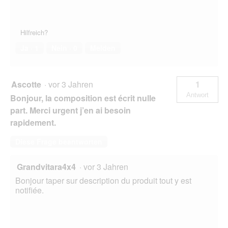
Hilfreich?
Ja ·
1
Nein ·
0
Melden
Ascotte
·
vor 3 Jahren
1
Antwort
Bonjour, la composition est écrit nulle
part. Merci urgent j’en ai besoin
rapidement.
Diese Frage beantworten
Grandvitara4x4
·
vor 3 Jahren
Bonjour taper sur description du produit tout y est
notifiée.