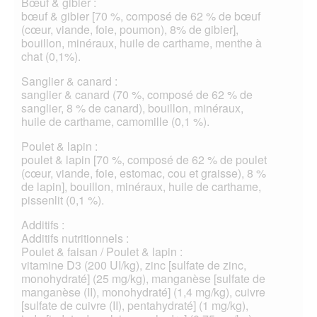
Bœuf & gibier :
bœuf & gibier [70 %, composé de 62 % de bœuf
(cœur, viande, foie, poumon), 8% de gibier],
bouillon, minéraux, huile de carthame, menthe à
chat (0,1%).
Sanglier & canard :
sanglier & canard (70 %, composé de 62 % de
sanglier, 8 % de canard), bouillon, minéraux,
huile de carthame, camomille (0,1 %).
Poulet & lapin :
poulet & lapin [70 %, composé de 62 % de poulet
(cœur, viande, foie, estomac, cou et graisse), 8 %
de lapin], bouillon, minéraux, huile de carthame,
pissenlit (0,1 %).
Additifs :
Additifs nutritionnels :
Poulet & faisan / Poulet & lapin :
vitamine D3 (200 UI/kg), zinc [sulfate de zinc,
monohydraté] (25 mg/kg), manganèse [sulfate de
manganèse (II), monohydraté] (1,4 mg/kg), cuivre
[sulfate de cuivre (II), pentahydraté] (1 mg/kg),