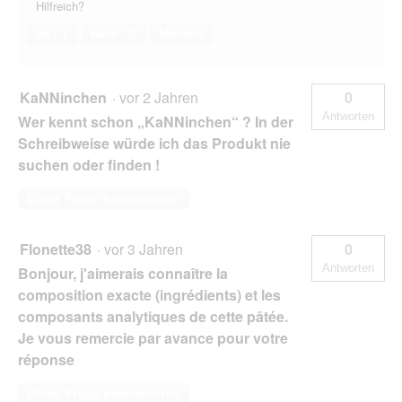
Hilfreich?
Ja ·
1
Nein ·
0
Melden
KaNNinchen
·
vor 2 Jahren
0
Antworten
Wer kennt schon „KaNNinchen“ ? In der
Schreibweise würde ich das Produkt nie
suchen oder finden !
Diese Frage beantworten
Flonette38
·
vor 3 Jahren
0
Antworten
Bonjour, j'aimerais connaître la
composition exacte (ingrédients) et les
composants analytiques de cette pâtée.
Je vous remercie par avance pour votre
réponse
Diese Frage beantworten