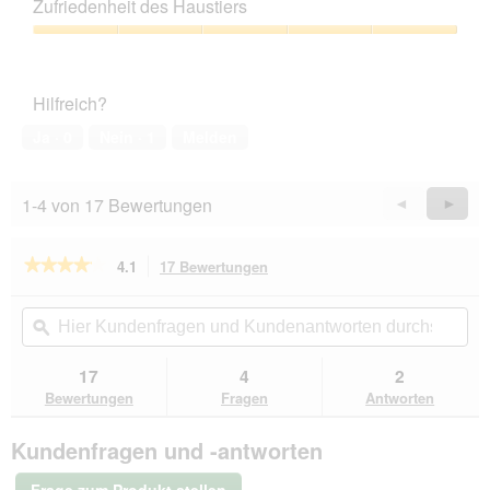
Leistungs-
Zufriedenheit des Haustiers
Verhältnis,
3
Zufriedenheit
von
des
5
Haustiers,
Hilfreich?
5
von
Ja ·
0
Nein ·
1
Melden
5
1-4 von 17 Bewertungen
Zurück
◄
Weiter
►
Reviews
Revie
★★★★★
★★★★★
4.1
17 Bewertungen
Mit
dieser
4.1
von
Aktion
Hier
Hie
5
navigierst
Kundenfragen
ϙ
Kun
Sternen.
du
und
un
Bewertungen
zu
Kundenantworten
Kun
17
4
2
lesen
den
durchsuchen
du
für
Bewertungen
Fragen
Antworten
Bewertungen.
Pure
Nature
Kundenfragen und -antworten
Adult
6
x