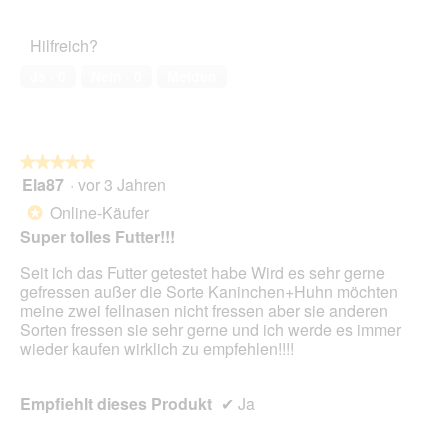
von
d
des
r
5
a
Haustiers,
A
Hilfreich?
l
1
k
e
von
t
Ja ·
0
Nein ·
0
Melden
s
5
i
D
o
i
n
a
w
l
★★★★★
★★★★★
i
o
Ela87
·
vor 3 Jahren
r
5
g
d
von
Online-Käufer
*
f
e
5
Super tolles Futter!!!
e
i
Sternen.
l
n
Seit ich das Futter getestet habe Wird es sehr gerne
d
m
gefressen außer die Sorte Kaninchen+Huhn möchten
g
o
meine zwei fellnasen nicht fressen aber sie anderen
e
d
Sorten fressen sie sehr gerne und ich werde es immer
ö
a
wieder kaufen wirklich zu empfehlen!!!!
f
l
f
e
n
s
Empfiehlt dieses Produkt
✔
Ja
e
D
t
i
.