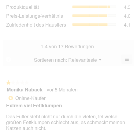
Dur
Pro
Produktqualität
4.3
Bew
Dur
4.1
Pre
Preis-Leistungs-Verhältnis
4.0
Bew
von
Lei
4.3
Zuf
Zufriedenheit des Haustiers
4.1
5.
Ver
von
des
Dur
5.
Hau
Bew
Dur
4
Bew
1-4 von 17 Bewertungen
von
4.1
5.
von
≡
Menü
Sortieren nach:
Relevanteste
?
▼
5.
Wen
Sie
auf
die
folg
★★★★★
★★★★★
Scha
Monika Raback
·
vor 5 Monaten
1
klic
von
wird
Online-Käufer
*
der
5
unte
Extrem viel Fettklumpen
Sternen.
aufg
Inhal
Das Futter sieht nicht nur durch die vielen, teilweise
aktua
großen Fettklumpen schlecht aus, es schmeckt meinen
Katzen auch nicht.