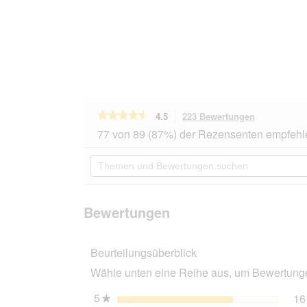
★★★★★
★★★★★
4.5
223 Bewertungen
Mit
dieser
4.5
77 von 89 (87%) der Rezensenten empfehl
von
Aktion
5
navigierst
Themen
Sternen.
du
und
Bewertungen
zu
Bewertungen
lesen
den
suchen
für
Bewertunge
PRO
Bewertungen
PLAN
Adult
Medium
Beurteilungsüberblick
Sensitive
Skin
Wähle unten eine Reihe aus, um Bewertungen
2x14
kg
5
Sterne
16
★