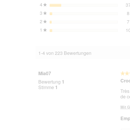
4
Sterne
3
★
3
Sterne
8
★
2
Sterne
7
★
1
Sterne
1
★
1-4 von 223 Bewertungen
Mia07
★★
★★
5
Cro
Bewertung
1
von
Stimme
1
Très
5
de c
Stern
Mit G
Empf