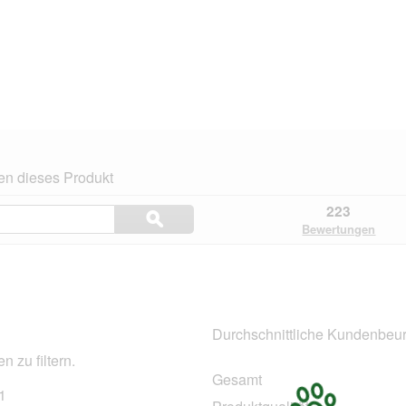
en dieses Produkt
Themen
223
ϙ
und
Suchen
Bewertungen
Bewertungen
suchen
n.
Durchschnittliche Kundenbeur
 zu filtern.
Gesamt
1
161 Bewertungen mit 5 Sternen.
Auswählen, um nach Bewertungen mit 5 Sternen zu filtern.