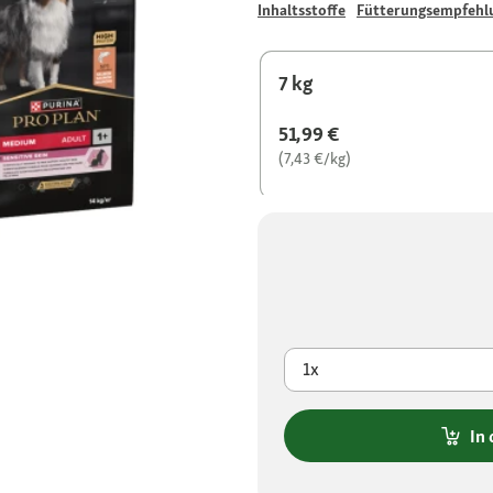
Inhaltsstoffe
Fütterungsempfehl
7 kg
51,99 €
(7,43 €/kg)
1x
In