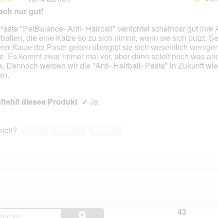
ach nur gut!
Paste "PetBalance- Anti- Hairball" verrichtet scheinbar gut ihre 
ballen, die eine Katze so zu sich nimmt, wenn sie sich putzt. Se
en.
rer Katze die Paste geben übergibt sie sich wesentlich weniger
e. Es kommt zwar immer mal vor, aber dann spielt noch was an
e. Dennoch werden wir die "Anti- Hairball- Paste" in Zukunft wi
en.
iehlt dieses Produkt
✔
Ja
reich?
Ja ·
1
Nein ·
0
Melden
Hier
43
ϙ
Kundenfragen