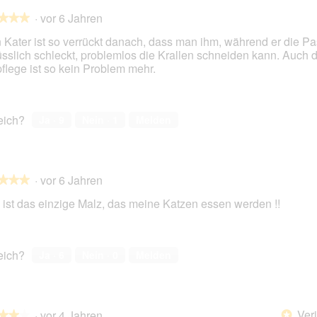
·
vor 6 Jahren
★★★
★★★
 Kater ist so verrückt danach, dass man ihm, während er die Pa
sslich schleckt, problemlos die Krallen schneiden kann. Auch d
pflege ist so kein Problem mehr.
en.
reich?
Ja ·
9
Nein ·
1
Melden
·
vor 6 Jahren
★★★
★★★
 ist das einzige Malz, das meine Katzen essen werden !!
en.
reich?
Ja ·
6
Nein ·
0
Melden
Veri
·
vor 4 Jahren
*
★★★
★★★