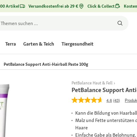
00 Artikel
Versandkostenfrei ab 29 €
Click & Collect
Kosten
Terra
Garten & Teich
Tiergesundheit
PetBalance Support Anti-Hairball Paste 100g
PetBalance Haut & Fell
PetBalance Support Anti
4.6
(43)
Produk
Kann die Bildung von Haarbal
Malz und Fette unterstützen 
Haare
Einfache Gabe als Belohnung,