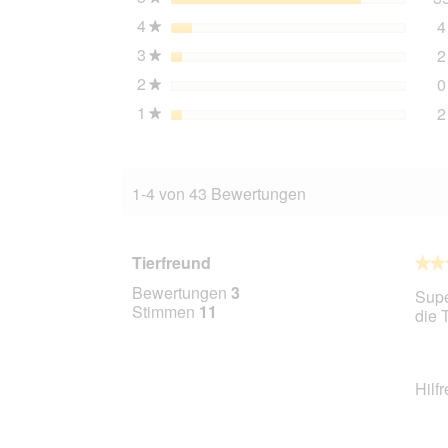
4
Sterne
4
★
3
Sterne
2
★
2
Sterne
0
★
1
Sterne
2
★
1-4 von 43 Bewertungen
Tierfreund
★★
★★
5
Bewertungen
3
Supe
von
Stimmen
11
die 
5
Stern
Hilf