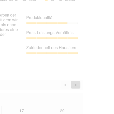
Arbeit der
Produktqualität
it dem wir
 als ohne
Produktqualität,
deres eine
4
Preis-Leistungs-Verhältnis
eder
von
5
Preis-
Leistungs-
Zufriedenheit des Haustiers
Verhältnis,
5
Zufriedenheit
von
des
5
Haustiers,
5
von
5
Zurück
◄
Weiter
►
Reviews
Reviews
17
29