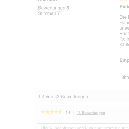
4
Einf
Bewertungen
8
von
Stimmen
7
Die 
5
Haar
Stern
unse
Past
Roll
kauf
Empf
Hilf
1-4 von 43 Bewertungen
★★★★★
★★★★★
4.6
43 Bewertungen
Mit
dieser
4.6
von
Aktion
Hier
5
navigierst
Kundenfragen