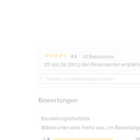
★★★★★
★★★★★
4.6
43 Bewertungen
Mit
dieser
4.6
25 von 26 (96%) der Rezensenten empfehl
von
Aktion
5
navigierst
Themen
Sternen.
du
und
Bewertungen
zu
Bewertungen
lesen
den
suchen
für
Bewertungen
PetBalance
Bewertungen
Support
Anti-
Hairball
Beurteilungsüberblick
Paste
100g
Wähle unten eine Reihe aus, um Bewertungen
5
Sterne
3
★