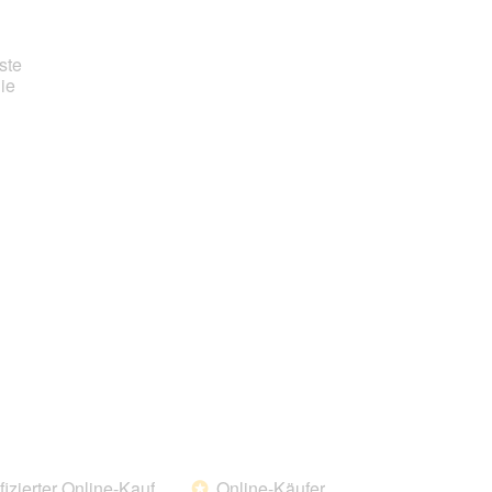
ste
ie
fizierter Online-Kauf
Online-Käufer
*