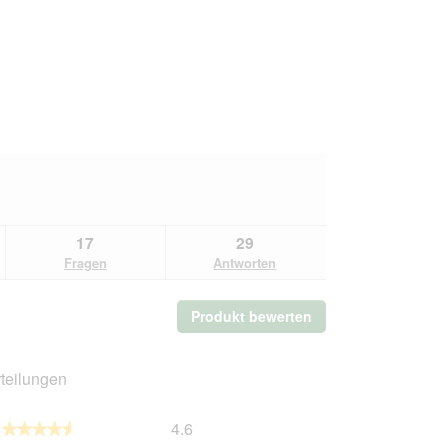
17
29
Fragen
Antworten
Produkt bewerten
.
Mit
dieser
Aktion
teilungen
wird
ein
Gesamt,
4.6
modales
★★★★★
★★★★★
Durchschnittliche