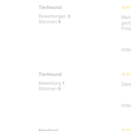
Tierfreund
★★
★★
5
Bewertungen
3
Mein
von
Stimmen
9
genü
5
Fell
Stern
Hilf
Tierfreund
★★
★★
5
Bewertung
1
Dies
von
Stimmen
6
5
Stern
Hilf
Haarbart
★★
★★