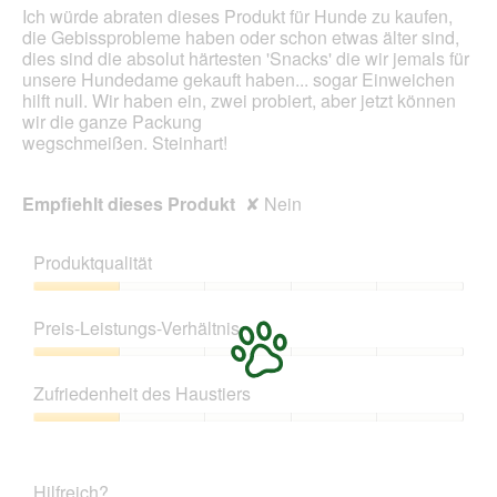
Inhal
Ich würde abraten dieses Produkt für Hunde zu kaufen,
aktua
die Gebissprobleme haben oder schon etwas älter sind,
dies sind die absolut härtesten 'Snacks' die wir jemals für
unsere Hundedame gekauft haben... sogar Einweichen
hilft null. Wir haben ein, zwei probiert, aber jetzt können
wir die ganze Packung
wegschmeißen. Steinhart!
Empfiehlt dieses Produkt
✘
Nein
Produktqualität
Produktqualität,
1
Preis-Leistungs-Verhältnis
von
5
Preis-
Leistungs-
Zufriedenheit des Haustiers
Verhältnis,
1
Zufriedenheit
von
des
5
Haustiers,
Hilfreich?
1