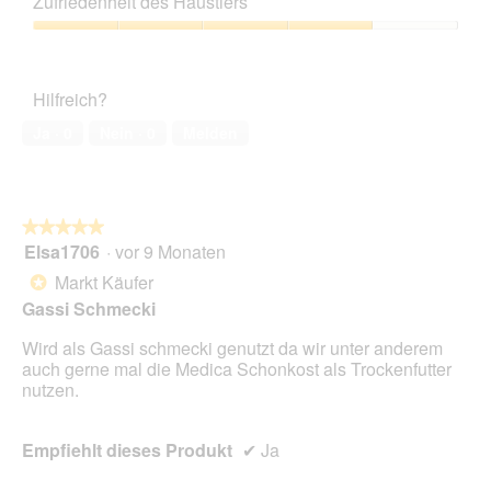
Zufriedenheit des Haustiers
Verhältnis,
3
Zufriedenheit
von
des
5
Haustiers,
Hilfreich?
4
von
Ja ·
0
Nein ·
0
Melden
5
★★★★★
★★★★★
Elsa1706
·
vor 9 Monaten
5
von
Markt Käufer
*
5
Gassi Schmecki
Sternen.
Wird als Gassi schmecki genutzt da wir unter anderem
auch gerne mal die Medica Schonkost als Trockenfutter
nutzen.
Empfiehlt dieses Produkt
✔
Ja