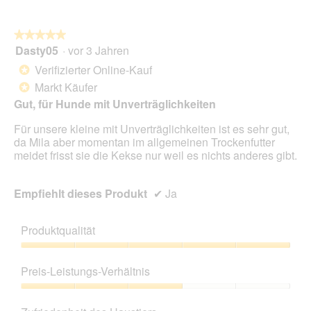
★★★★★
★★★★★
Dasty05
·
vor 3 Jahren
5
von
Verifizierter Online-Kauf
*
5
Markt Käufer
*
Sternen.
Gut, für Hunde mit Unverträglichkeiten
Für unsere kleine mit Unverträglichkeiten ist es sehr gut,
da Mila aber momentan im allgemeinen Trockenfutter
meidet frisst sie die Kekse nur weil es nichts anderes gibt.
Empfiehlt dieses Produkt
✔
Ja
Produktqualität
Produktqualität,
5
Preis-Leistungs-Verhältnis
von
5
Preis-
Leistungs-