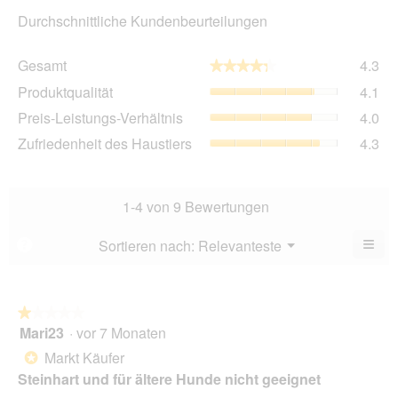
Durchschnittliche Kundenbeurteilungen
Ge
Gesamt
4.3
★★★★★
★★★★★
Dur
Pro
Produktqualität
4.1
Bew
Dur
4.3
Pre
Preis-Leistungs-Verhältnis
4.0
Bew
von
Lei
4.1
Zuf
Zufriedenheit des Haustiers
4.3
5.
Ver
von
des
Dur
5.
Hau
Bew
Dur
4
Bew
1-4 von 9 Bewertungen
von
4.3
5.
von
≡
Menü
Sortieren nach:
Relevanteste
?
▼
5.
Wen
Sie
auf
die
folg
★★★★★
★★★★★
Scha
Mari23
·
vor 7 Monaten
1
klic
von
wird
Markt Käufer
*
der
5
unte
Steinhart und für ältere Hunde nicht geeignet
Sternen.
aufg