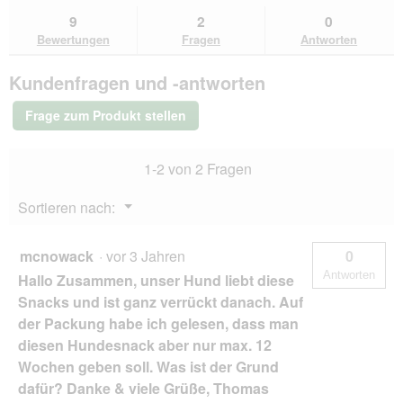
Bewertungen
zu
Kundenantworten
Kun
9
2
0
lesen
den
durchsuchen
du
für
Bewertungen
Fragen
Antworten
Bewertungen.
PetBalance
Medica
Kundenfragen und -antworten
Schonkost
Snack
Pute
Frage zum Produkt stellen
und
Reis
2x125
1-2 von 2 Fragen
g
Menü
Sortieren nach:
▼
mcnowack
·
vor 3 Jahren
0
Antworten
Hallo Zusammen, unser Hund liebt diese
Snacks und ist ganz verrückt danach. Auf
der Packung habe ich gelesen, dass man
diesen Hundesnack aber nur max. 12
Wochen geben soll. Was ist der Grund
dafür? Danke & viele Grüße, Thomas