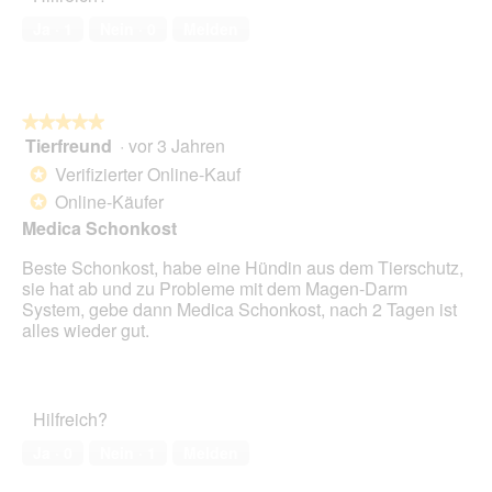
von
Ja ·
1
Nein ·
0
Melden
5
★★★★★
★★★★★
Tierfreund
·
vor 3 Jahren
5
von
Verifizierter Online-Kauf
*
5
Online-Käufer
*
Sternen.
Medica Schonkost
Beste Schonkost, habe eine Hündin aus dem Tierschutz,
sie hat ab und zu Probleme mit dem Magen-Darm
System, gebe dann Medica Schonkost, nach 2 Tagen ist
alles wieder gut.
Hilfreich?
Ja ·
0
Nein ·
1
Melden