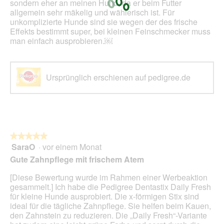
sondern eher an meinen Hund, da er beim Futter
allgemein sehr mäkelig und wählerisch ist. Für
unkomplizierte Hunde sind sie wegen der des frische
Effekts bestimmt super, bei kleinen Feinschmecker muss
man einfach ausprobieren.￼
Ursprünglich erschienen auf pedigree.de
★★★★★
★★★★★
SaraO
·
vor einem Monat
5
von
Gute Zahnpflege mit frischem Atem
5
Sternen.
[Diese Bewertung wurde im Rahmen einer Werbeaktion
gesammelt.] ​Ich habe die Pedigree Dentastix Daily Fresh
für kleine Hunde ausprobiert. Die x-förmigen Stix sind
ideal für die tägliche Zahnpflege. Sie helfen beim Kauen,
den Zahnstein zu reduzieren. Die „Daily Fresh“-Variante