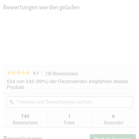
Bewertungen werden geladen
★★★★★
★★★★★
4.7
740 Bewertungen
Mit
dieser
4.7
534 von 542 (99%) der Rezensenten empfehlen dieses
von
Aktion
Produkt
5
navigierst
Sternen.
du
Themen
Th
Bewertungen
zu
und
ϙ
un
lesen
den
Bewertungen
Be
für
Bewertungen.
Pedigree
suchen
su
740
1
0
Zahnpflege
Bewertungen
Frage
Antworten
Dentastix
Fresh
Multipack
Bewertungen
28