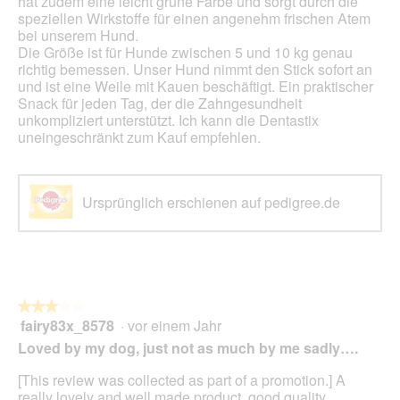
hat zudem eine leicht grüne Farbe und sorgt durch die
speziellen Wirkstoffe für einen angenehm frischen Atem
bei unserem Hund.
​Die Größe ist für Hunde zwischen 5 und 10 kg genau
richtig bemessen. Unser Hund nimmt den Stick sofort an
und ist eine Weile mit Kauen beschäftigt. Ein praktischer
Snack für jeden Tag, der die Zahngesundheit
unkompliziert unterstützt. Ich kann die Dentastix
uneingeschränkt zum Kauf empfehlen.
Ursprünglich erschienen auf pedigree.de
★★★★★
★★★★★
fairy83x_8578
·
vor einem Jahr
3
von
Loved by my dog, just not as much by me sadly….
5
Sternen.
[This review was collected as part of a promotion.] A
really lovely and well made product, good quality