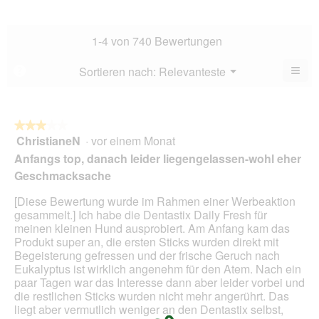
Dur
5.
Hau
Bew
Dur
4.4
Bew
1-4 von 740 Bewertungen
von
4.7
5.
von
≡
Menü
Sortieren nach:
Relevanteste
?
▼
5.
Wen
Sie
auf
die
folg
★★★★★
★★★★★
Scha
ChristianeN
·
vor einem Monat
3
klic
von
wird
Anfangs top, danach leider liegengelassen-wohl eher
der
5
Geschmacksache
unte
Sternen.
aufg
Inhal
[Diese Bewertung wurde im Rahmen einer Werbeaktion
aktua
gesammelt.] Ich habe die Dentastix Daily Fresh für
meinen kleinen Hund ausprobiert. Am Anfang kam das
Produkt super an, die ersten Sticks wurden direkt mit
Begeisterung gefressen und der frische Geruch nach
Eukalyptus ist wirklich angenehm für den Atem. Nach ein
paar Tagen war das Interesse dann aber leider vorbei und
die restlichen Sticks wurden nicht mehr angerührt. Das
liegt aber vermutlich weniger an den Dentastix selbst,