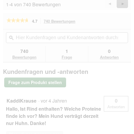
1-4 von 740 Bewertungen
Zurück
◄
Weiter
►
Reviews
Revie
★★★★★
★★★★★
4.7
740 Bewertungen
Mit
dieser
4.7
von
Aktion
Hier
Hie
5
navigierst
Kundenfragen
ϙ
Kun
Sternen.
du
und
un
Bewertungen
zu
Kundenantworten
Kun
740
1
0
lesen
den
durchsuchen
du
für
Bewertungen
Frage
Antworten
Bewertungen.
Pedigree
Zahnpflege
Kundenfragen und -antworten
Dentastix
Fresh
Multipack
Frage zum Produkt stellen
28
Stück
für
mittelgroße
KaddiKrause
·
vor 4 Jahren
0
Hunde
Antworten
Hallo, Ist Rind enthalten? Welche Proteine
finde ich vor? Mein Hund verträgt derzeit
nur Huhn. Danke!