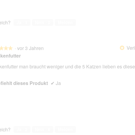
reich?
Ja ·
1
Nein ·
0
Melden
Veri
·
vor 3 Jahren
*
★★★
★★★
kenfutter
kenfutter man braucht weniger und die 5 Katzen lieben es dies
en.
iehlt dieses Produkt
✔
Ja
reich?
Ja ·
2
Nein ·
6
Melden