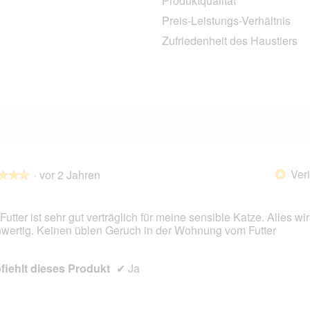
Produktqualität
0 Bewertungen mit 4 Sternen.
Auswählen, um nach Bewertungen mit 4 Sternen zu filtern.
Preis-Leistungs-Verhältnis
0 Bewertungen mit 3 Sternen.
Auswählen, um nach Bewertungen mit 3 Sternen zu filtern.
Zufriedenheit des Haustiers
1 Bewertung mit 2 Sternen.
Auswählen, um nach Bewertungen mit 2 Sternen zu filtern.
1 Bewertung mit 1 Stern.
Auswählen, um nach Bewertungen mit 1 Stern zu filtern.
Veri
·
vor 2 Jahren
*
★★★
★★★
Futter ist sehr gut verträglich für meine sensible Katze. Alles wir
wertig. Keinen üblen Geruch in der Wohnung vom Futter
en.
iehlt dieses Produkt
✔
Ja