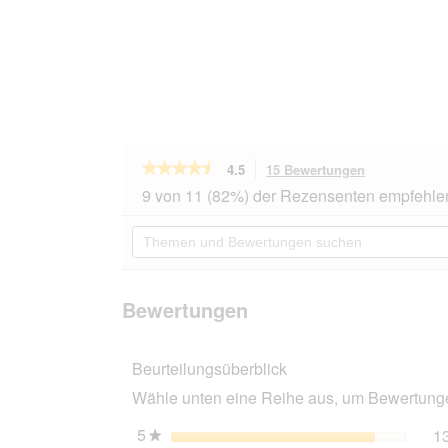
★★★★★
★★★★★
4.5
15 Bewertungen
Mit
dieser
4.5
9 von 11 (82%) der Rezensenten empfehle
von
Aktion
5
navigierst
Themen
Sternen.
du
und
Bewertungen
zu
Bewertungen
lesen
den
suchen
für
Bewertungen
N&D
Bewertungen
Farmina
Prime
Adult
Beurteilungsüberblick
für
kastrierte
Wähle unten eine Reihe aus, um Bewertungen
Katzen
300
g
5
Sterne
1
★