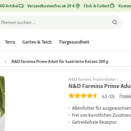
00 Artikel
Versandkostenfrei ab 29 €
Click & Collect
Kosten
Terra
Garten & Teich
Tiergesundheit
N&D Farmina Prime Adult für kastrierte Katzen 300 g
N&D Farmina Trockenfutter
N&D Farmina Prime Adult
4.5
(15)
Produk
Alleinfutter für ausgewachsen
Frei von künstlichen Zusätzen
Getreidefreie Rezeptur