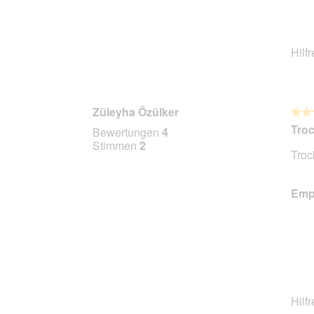
Hilf
Züleyha Özülker
★★
★★
5
Troc
Bewertungen
4
von
Stimmen
2
Troc
5
Stern
Empf
Hilf