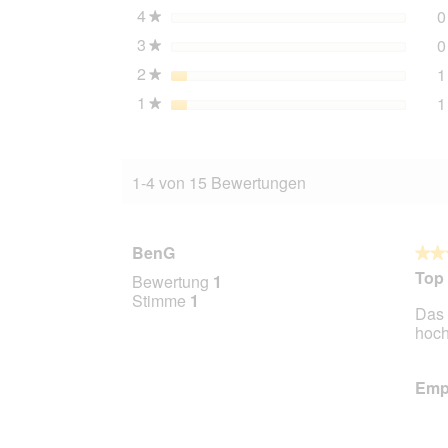
4
Sterne
0
★
3
Sterne
0
★
2
Sterne
1
★
1
Sterne
1
★
1-4 von 15 Bewertungen
BenG
★★
★★
5
Top
Bewertung
1
von
Stimme
1
Das 
5
hoch
Stern
Empf