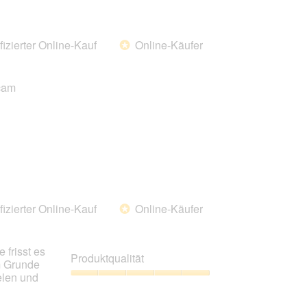
von
5
fizierter Online-Kauf
Online-Käufer
*
ecam
fizierter Online-Kauf
Online-Käufer
*
 frisst es
Produktqualität
m Grunde
elen und
Produktqualität,
5