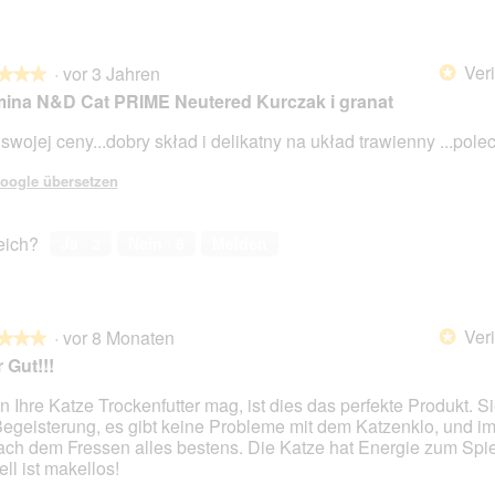
Veri
·
vor 3 Jahren
*
★★★
★★★
ina N&D Cat PRIME Neutered Kurczak i granat
 swojej ceny...dobry skład i delikatny na układ trawienny ...pol
en.
oogle übersetzen
reich?
Ja ·
2
Nein ·
6
Melden
Veri
·
vor 8 Monaten
*
★★★
★★★
 Gut!!!
 Ihre Katze Trockenfutter mag, ist dies das perfekte Produkt. Sie
Begeisterung, es gibt keine Probleme mit dem Katzenklo, und i
en.
nach dem Fressen alles bestens. Die Katze hat Energie zum Spi
ell ist makellos!