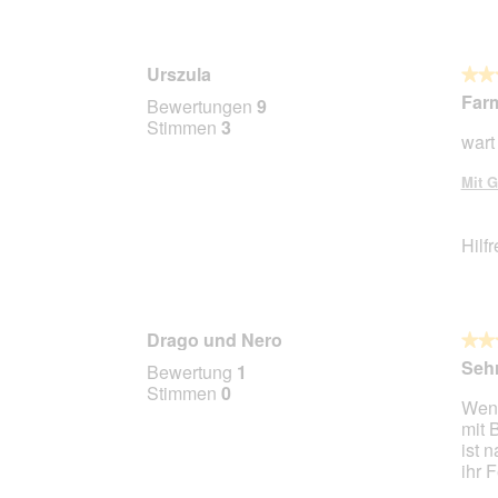
Urszula
★★
★★
5
Farm
Bewertungen
9
von
Stimmen
3
wart
5
Stern
Mit G
Hilf
Drago und Nero
★★
★★
5
Sehr
Bewertung
1
von
Stimmen
0
Wenn
5
mit 
Stern
ist 
ihr F