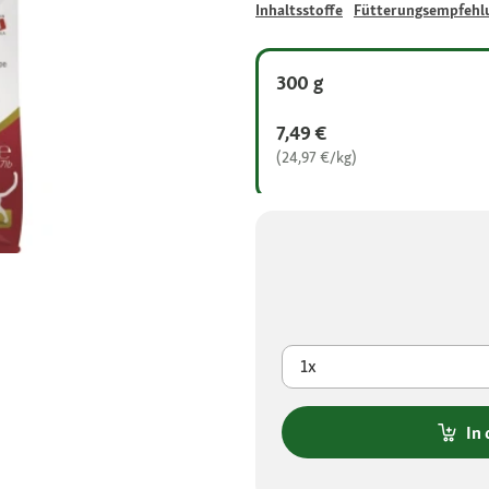
Inhaltsstoffe
Fütterungsempfehl
300 g
7,49 €
(24,97 €/kg)
1x
In