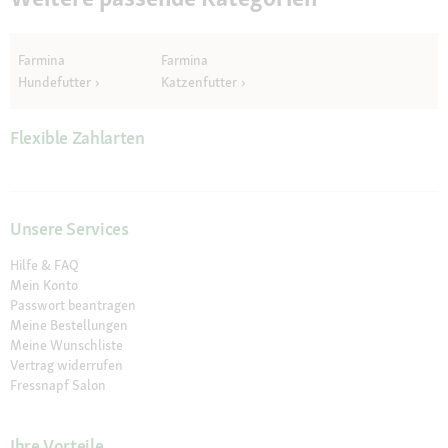
o
g
f
e
Farmina
Farmina
l
Hundefutter
Katzenfutter
d
g
e
Flexible Zahlarten
ö
f
f
n
Unsere Services
e
t
Hilfe & FAQ
.
Mein Konto
Passwort beantragen
Meine Bestellungen
Meine Wunschliste
Vertrag widerrufen
Fressnapf Salon
Ihre Vorteile