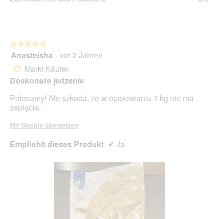
von
des
Dur
5.
Hau
Bew
Dur
4
Bew
von
5
★★★★★
★★★★★
5.
von
Anasteisha
·
vor 2 Jahren
5
5.
von
Markt Käufer
*
5
Doskonałe jedzenie
Sternen.
Polecamy! Ale szkoda, że ​​w opakowaniu 7 kg nie ma
zapięcia.
Mit Google übersetzen
Empfiehlt dieses Produkt
✔
Ja