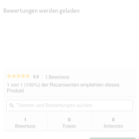
Bewertungen werden geladen
★★★★★
★★★★★
5.0
1 Bewertung
Mit
dieser
5
1 von 1 (100%) der Rezensenten empfehlen dieses
von
Aktion
Produkt
5
navigierst
Sternen.
du
Themen
Th
Bewertungen
zu
und
ϙ
un
lesen
den
Bewertungen
Be
für
Bewertungen.
N&D
suchen
su
1
0
0
Farmina
Bewertung
Fragen
Antworten
Ancestral
Grain
Mini