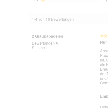
1-4 von 16 Bewertungen
2 Graupapageien
★★
★★
3
Nur 
Bewertungen
4
von
Stimme
1
Ansi
5
Papa
Stern
ist.
als 
Brau
der 
und/
Gemü
Empf
Hilf