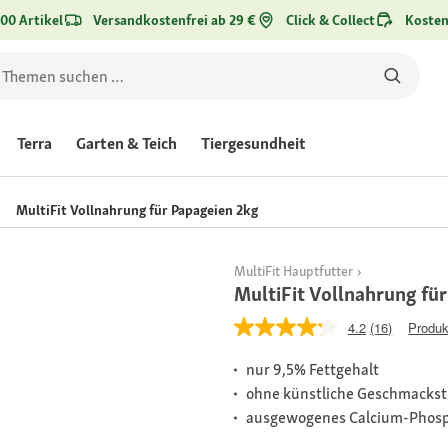
00 Artikel
Versandkostenfrei ab 29 €
Click & Collect
Kosten
Terra
Garten & Teich
Tiergesundheit
MultiFit Vollnahrung für Papageien 2kg
MultiFit Hauptfutter
MultiFit Vollnahrung fü
4.2
(16)
Produk
nur 9,5% Fettgehalt
ohne künstliche Geschmackst
ausgewogenes Calcium-Phosph