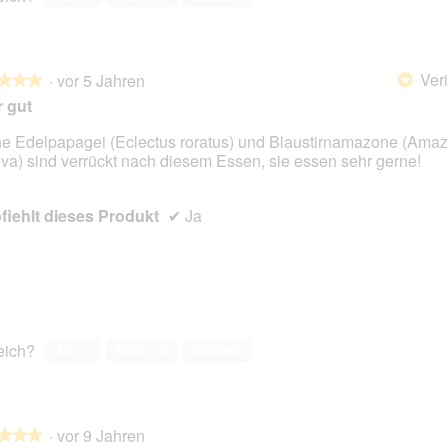
Veri
·
vor 5 Jahren
*
★★★
★★★
 gut
e Edelpapagei (Eclectus roratus) und Blaustirnamazone (Ama
iva) sind verrückt nach diesem Essen, sie essen sehr gerne!
en.
iehlt dieses Produkt
✔
Ja
reich?
Ja ·
3
Nein ·
0
Melden
·
vor 9 Jahren
★★★
★★★