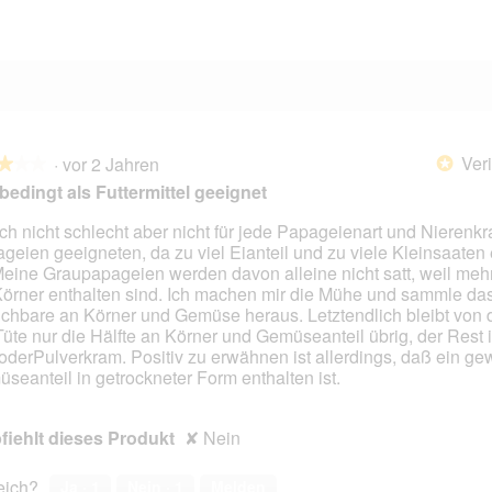
1 Bewertung mit 1 Stern.
Auswählen, um nach Bewertungen mit 1 Stern zu filtern.
Veri
·
vor 2 Jahren
*
★★★
★★★
bedingt als Futtermittel geeignet
ch nicht schlecht aber nicht für jede Papageienart und Nierenk
geien geeigneten, da zu viel Eianteil und zu viele Kleinsaaten 
en.
 Meine Graupapageien werden davon alleine nicht satt, weil meh
Körner enthalten sind. Ich machen mir die Mühe und sammle da
chbare an Körner und Gemüse heraus. Letztendlich bleibt von 
Tüte nur die Hälfte an Körner und Gemüseanteil übrig, der Rest 
oderPulverkram. Positiv zu erwähnen ist allerdings, daß ein ge
seanteil in getrockneter Form enthalten ist.
iehlt dieses Produkt
✘
Nein
reich?
Ja ·
1
Nein ·
1
Melden