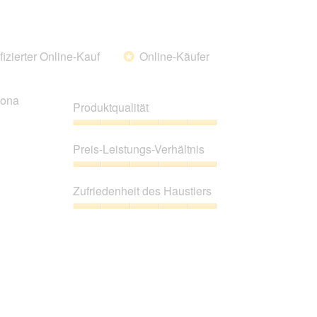
von
5
fizierter Online-Kauf
Online-Käufer
*
zona
Produktqualität
Produktqualität,
5
Preis-Leistungs-Verhältnis
von
5
Preis-
Leistungs-
Zufriedenheit des Haustiers
Verhältnis,
5
Zufriedenheit
von
des
5
Haustiers,
5
von
5