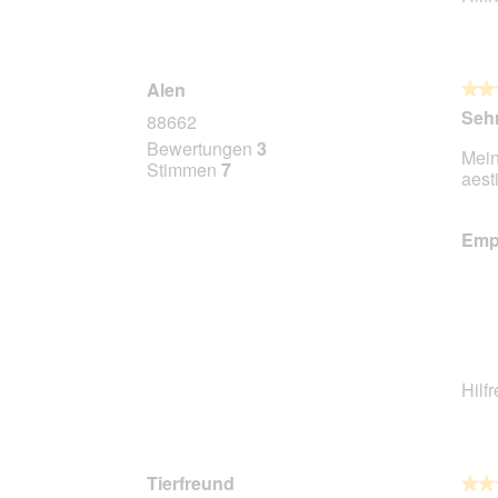
Alen
★★
★★
5
Sehr
88662
von
Bewertungen
3
Mein
5
Stimmen
7
aest
Stern
Empf
Hilf
Tierfreund
★★
★★