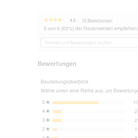
★★★★★
★★★★★
4.2
16 Bewertungen
Mit
dieser
4.2
5 von 8 (63%) der Rezensenten empfehlen 
von
Aktion
5
navigierst
Themen
Sternen.
du
und
Bewertungen
zu
Bewertungen
lesen
den
suchen
für
Bewertungen
MultiFit
Bewertungen
Vollnahrung
für
Papageien
Beurteilungsüberblick
2kg
Wähle unten eine Reihe aus, um Bewertungen
5
Sterne
1
★
4
Sterne
2
★
3
Sterne
2
★
2
Sterne
1
★
1
Sterne
1
★