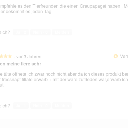
empfehle es den Tierfreunden die einen Graupapagei haben . M
er bekommt es jeden Tag
en.
reich?
Ja ·
2
Nein ·
0
Melden
Veri
·
vor 3 Jahren
*
★★★
★★★
en meine tiere sehr
e tüte öffnete ich zwar noch nicht,aber da ich dieses produkt ber
r fressnapf filiale erwarb + mit der ware zufrieden war,erwarb ich
en.
ut.
reich?
Ja ·
1
Nein ·
0
Melden