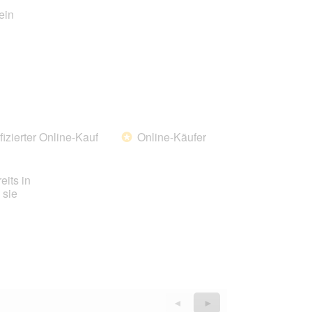
ein
fizierter Online-Kauf
Online-Käufer
*
eits in
 sie
Zurück
◄
Weiter
►