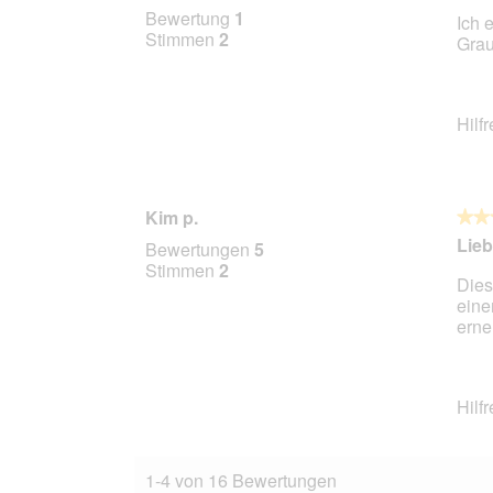
5
Bewertung
1
Ich 
von
Stimmen
2
Grau
5
Stern
Hilf
Kim p.
★★
★★
5
Lieb
Bewertungen
5
von
Stimmen
2
Dies
5
eine
Stern
erne
Hilf
1-4 von 16 Bewertungen