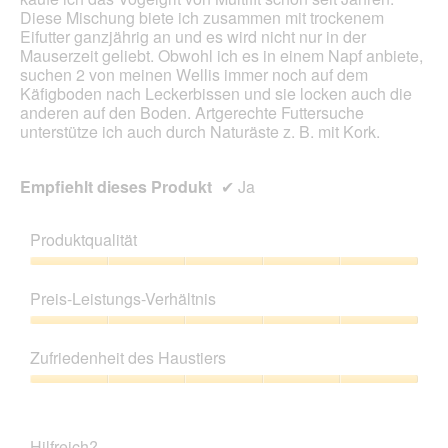
Diese Mischung biete ich zusammen mit trockenem
Eifutter ganzjährig an und es wird nicht nur in der
Mauserzeit geliebt. Obwohl ich es in einem Napf anbiete,
suchen 2 von meinen Wellis immer noch auf dem
Käfigboden nach Leckerbissen und sie locken auch die
anderen auf den Boden. Artgerechte Futtersuche
unterstütze ich auch durch Naturäste z. B. mit Kork.
Empfiehlt dieses Produkt
✔
Ja
Produktqualität
Produktqualität,
5
Preis-Leistungs-Verhältnis
von
5
Preis-
Leistungs-
Zufriedenheit des Haustiers
Verhältnis,
5
Zufriedenheit
von
des
5
Haustiers,
Hilfreich?