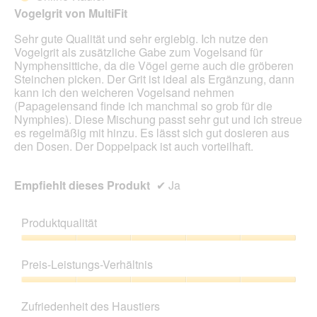
Vogelgrit von MultiFit
Sehr gute Qualität und sehr ergiebig. Ich nutze den
Vogelgrit als zusätzliche Gabe zum Vogelsand für
Nymphensittiche, da die Vögel gerne auch die gröberen
Steinchen picken. Der Grit ist ideal als Ergänzung, dann
kann ich den weicheren Vogelsand nehmen
(Papageiensand finde ich manchmal so grob für die
Nymphies). Diese Mischung passt sehr gut und ich streue
es regelmäßig mit hinzu. Es lässt sich gut dosieren aus
den Dosen. Der Doppelpack ist auch vorteilhaft.
Empfiehlt dieses Produkt
✔
Ja
Produktqualität
Produktqualität,
5
Preis-Leistungs-Verhältnis
von
5
Preis-
Leistungs-
Zufriedenheit des Haustiers
Verhältnis,