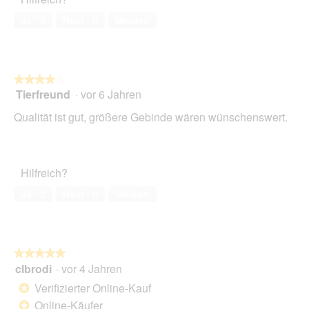
5
von
Ja ·
0
Nein ·
0
Melden
5
★★★★★
★★★★★
Tierfreund
·
vor 6 Jahren
4
von
Qualität ist gut, größere Gebinde wären wünschenswert.
5
Sternen.
Hilfreich?
Ja ·
3
Nein ·
0
Melden
★★★★★
★★★★★
clbrodi
·
vor 4 Jahren
5
von
Verifizierter Online-Kauf
*
5
Online-Käufer
*
Sternen.