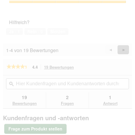
5
Zufriedenheit
von
des
5
Haustiers,
Hilfreich?
5
von
Ja ·
1
Nein ·
0
Melden
5
1-4 von 19 Bewertungen
Zurück
◄
Weiter
►
Reviews
Revie
★★★★★
★★★★★
4.4
19 Bewertungen
Mit
dieser
4.4
von
Aktion
Hier
Hie
5
navigierst
Kundenfragen
ϙ
Kun
Sternen.
du
und
un
Bewertungen
zu
Kundenantworten
Kun
19
2
1
lesen
den
durchsuchen
du
für
Bewertungen
Fragen
Antwort
Bewertungen.
MultiFit
Vogelgrit
Kundenfragen und -antworten
2x300
g
Frage zum Produkt stellen