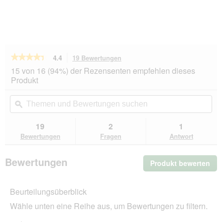
★★★★★
★★★★★
4.4
19 Bewertungen
Mit
dieser
4.4
15 von 16 (94%) der Rezensenten empfehlen dieses
von
Aktion
Produkt
5
navigierst
Sternen.
du
Themen
Th
Bewertungen
zu
und
ϙ
un
lesen
den
Bewertungen
Be
für
Bewertungen.
MultiFit
suchen
su
19
2
1
Vogelgrit
Bewertungen
Fragen
Antwort
2x300
g
Bewertungen
Produkt bewerten
.
Mit
die
Beurteilungsüberblick
Akt
wir
Wähle unten eine Reihe aus, um Bewertungen zu filtern.
ein
mo