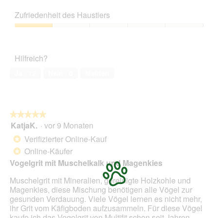
5
Preis-
Leistungs-
Zufriedenheit des Haustiers
Verhältnis,
1
Zufriedenheit
von
des
5
Haustiers,
Hilfreich?
1
von
Ja ·
12
Nein ·
0
Melden
5
★★★★★
★★★★★
KatjaK.
·
vor 9 Monaten
5
von
Verifizierter Online-Kauf
*
5
Online-Käufer
*
Sternen.
Vogelgrit mit Muschelkalk und Magenkies
Muschelgrit mit Mineralien, gereinigte Holzkohle und
Magenkies, diese Mischung benötigen alle Vögel zur
gesunden Verdauung. Viele Vögel lernen es nicht mehr,
ihr Grit vom Käfigboden aufzusammeln. Für diese Vögel
kaufe ich das Vogelgrit von Multifit schon seit Jahren.