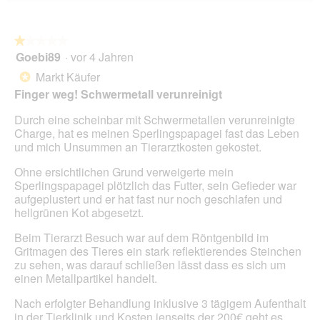
Sie
auf
die
folg
★★★★★
★★★★★
Scha
Goebi89
·
vor 4 Jahren
1
klic
von
wird
Markt Käufer
*
der
5
unte
Finger weg! Schwermetall verunreinigt
Sternen.
aufg
Inhal
Durch eine scheinbar mit Schwermetallen verunreinigte
aktua
Charge, hat es meinen Sperlingspapagei fast das Leben
und mich Unsummen an Tierarztkosten gekostet.
Ohne ersichtlichen Grund verweigerte mein
Sperlingspapagei plötzlich das Futter, sein Gefieder war
aufgeplustert und er hat fast nur noch geschlafen und
hellgrünen Kot abgesetzt.
Beim Tierarzt Besuch war auf dem Röntgenbild im
Gritmagen des Tieres ein stark reflektierendes Steinchen
zu sehen, was darauf schließen lässt dass es sich um
einen Metallpartikel handelt.
Nach erfolgter Behandlung inklusive 3 tägigem Aufenthalt
in der Tierklinik und Kosten jenseits der 200€ geht es