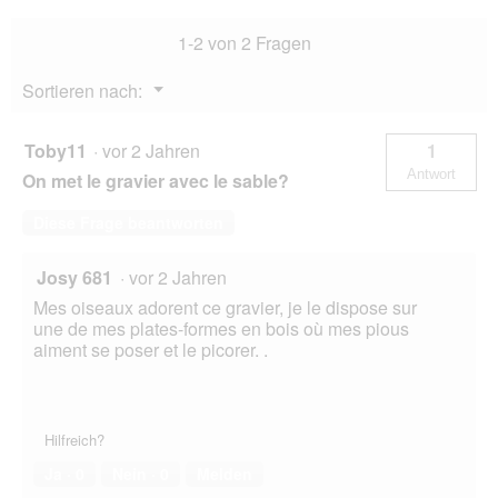
1-2 von 2 Fragen
Menü
Sortieren nach:
▼
Toby11
·
vor 2 Jahren
1
Antwort
On met le gravier avec le sable?
Diese Frage beantworten
Josy 681
·
vor 2 Jahren
Mes oiseaux adorent ce gravier, je le dispose sur
une de mes plates-formes en bois où mes pious
aiment se poser et le picorer. .
Hilfreich?
Ja ·
0
Nein ·
0
Melden