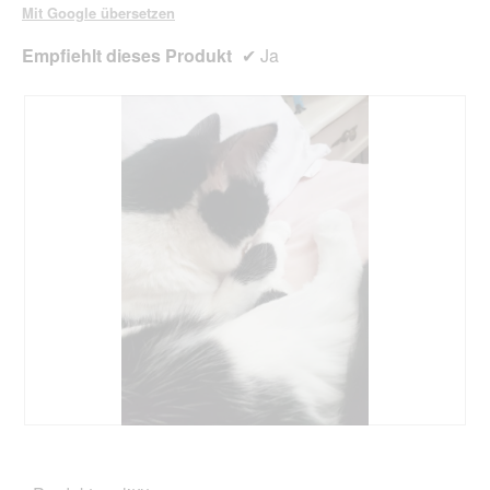
Mit Google übersetzen
Empfiehlt dieses Produkt
✔
Ja
A
F
p
o
e
t