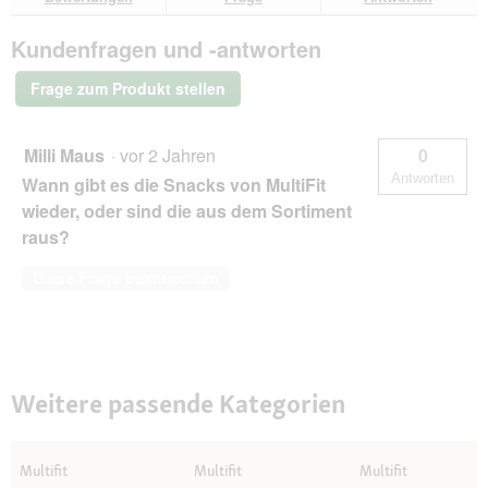
Bewertungen.
MultiFit
Naturelle
Kundenfragen und -antworten
Huhn
mit
Shrimps
Frage zum Produkt stellen
4x50g
Milli Maus
·
vor 2 Jahren
0
Antworten
Wann gibt es die Snacks von MultiFit
wieder, oder sind die aus dem Sortiment
raus?
Diese Frage beantworten
Weitere passende Kategorien
Multifit
Multifit
Multifit