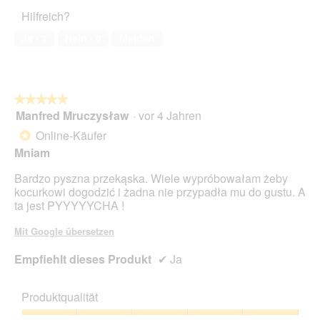
5
Haustiers,
Hilfreich?
5
von
Ja ·
1
Nein ·
0
Melden
5
★★★★★
★★★★★
Manfred Mruczysław
·
vor 4 Jahren
5
von
Online-Käufer
*
5
Mniam
Sternen.
Bardzo pyszna przekąska. Wiele wypróbowałam żeby
kocurkowi dogodzić i żadna nie przypadła mu do gustu. A
ta jest PYYYYYCHA !
Mit Google übersetzen
Empfiehlt dieses Produkt
✔
Ja
Produktqualität