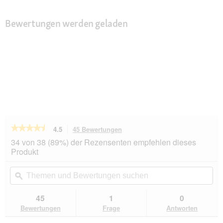
Bewertungen werden geladen
★★★★★
★★★★★
4.5
45 Bewertungen
Mit
dieser
4.5
34 von 38 (89%) der Rezensenten empfehlen dieses
von
Aktion
Produkt
5
navigierst
Sternen.
du
Themen
Th
Bewertungen
zu
und
ϙ
un
lesen
den
Bewertungen
Be
für
Bewertungen.
MultiFit
suchen
su
45
1
0
Naturelle
Bewertungen
Frage
Antworten
Huhn
mit