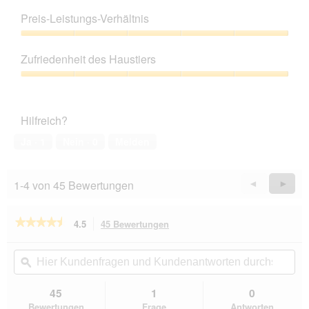
Produktqualität,
5
Preis-Leistungs-Verhältnis
von
5
Preis-
Leistungs-
Zufriedenheit des Haustiers
Verhältnis,
5
Zufriedenheit
von
des
5
Haustiers,
Hilfreich?
5
von
Ja ·
1
Nein ·
0
Melden
5
1-4 von 45 Bewertungen
Zurück
◄
Weiter
►
Reviews
Revie
★★★★★
★★★★★
4.5
45 Bewertungen
Mit
dieser
4.5
von
Aktion
Hier
Hie
5
navigierst
Kundenfragen
ϙ
Kun
Sternen.
du
und
un
Bewertungen
zu
Kundenantworten
Kun
45
1
0
lesen
den
durchsuchen
du
für
Bewertungen
Frage
Antworten