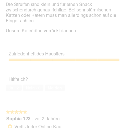
Die Streifen sind klein und für einen Snack
o
zwischendurch genau richtige. Bei sehr stürmischen
d
Katzen oder Katern muss man allerdings schon auf die
a
Finger achten.
l
e
Unsere Kater dind verrückt danach
s
D
i
a
l
Zufriedenheit des Haustiers
o
Zufriedenheit
g
des
f
Haustiers,
e
Hilfreich?
5
l
von
d
Ja ·
2
Nein ·
0
Melden
5
g
e
ö
f
f
★★★★★
★★★★★
n
Sophia 123
·
vor 3 Jahren
5
e
von
Verifizierter Online-Kauf
*