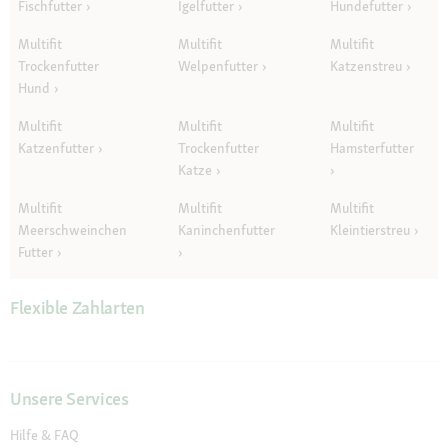
Fischfutter
Igelfutter
Hundefutter
Multifit
Multifit
Multifit
Trockenfutter
Welpenfutter
Katzenstreu
Hund
Multifit
Multifit
Multifit
Katzenfutter
Trockenfutter
Hamsterfutter
Katze
Multifit
Multifit
Multifit
Meerschweinchen
Kaninchenfutter
Kleintierstreu
Futter
Flexible Zahlarten
Unsere Services
Hilfe & FAQ