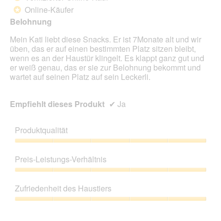
t
5
Online-Käufer
.
*
Sternen.
Belohnung
Mein Kati liebt diese Snacks. Er ist 7Monate alt und wir
üben, das er auf einen bestimmten Platz sitzen bleibt,
wenn es an der Haustür klingelt. Es klappt ganz gut und
er weiß genau, das er sie zur Belohnung bekommt und
wartet auf seinen Platz auf sein Leckerli.
Empfiehlt dieses Produkt
✔
Ja
Produktqualität
Produktqualität,
5
Preis-Leistungs-Verhältnis
von
5
Preis-
Leistungs-
Zufriedenheit des Haustiers
Verhältnis,
5
Zufriedenheit
von
des