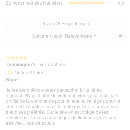
Zufriedenheit des Haustiers
4.3
5.
Ver
von
des
Dur
5.
Hau
Bew
Dur
4.5
Bew
1-4 von 45 Bewertungen
von
4.3
5.
von
≡
Menü
Sortieren nach:
Relevanteste
?
▼
5.
Wen
Sie
auf
die
folg
★★★★★
★★★★★
Scha
Dominique77
·
vor 3 Jahren
5
klic
von
wird
Online-Käufer
*
der
5
unte
Super
Sternen.
aufg
Inhal
Je les aient découvertes par sachet à l'unité au
aktua
magasin.N'ayant plus de voiture je viens plus mais jais
profité de la commande pour le lapin et j'ai tt pris pour le
chien et la chatte et ma fille a été ravis de retrouver ses
friandises préférée. Sur le site on est obligé de les
acheter par 4 mais sachant que de tte façon ça va partir
très vite ...pas de soucis