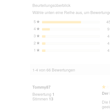
Beurteilungsüberblick
Geflügelherzen
6x400
Wähle unten eine Reihe aus, um Bewertungen
g
5
Sterne
4
★
4
Sterne
9
★
3
Sterne
4
★
2
Sterne
4
★
1
Sterne
4
★
1-4 von 66 Bewertungen
Tommy87
★★
★★
1
Der 
Bewertung
1
von
Stimmen
13
Die 
5
geei
Stern