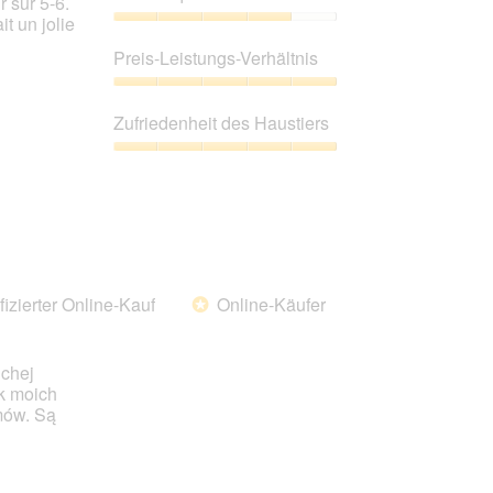
 sur 5-6.
t un jolie
Produktqualität,
4
Preis-Leistungs-Verhältnis
von
5
Preis-
Leistungs-
Zufriedenheit des Haustiers
Verhältnis,
5
Zufriedenheit
von
des
5
Haustiers,
5
von
5
fizierter Online-Kauf
Online-Käufer
*
uchej
k moich
mów. Są