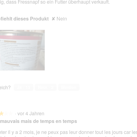
rig, dass Fressnapf so ein Futter überhaupt verkauft.
iehlt dieses Produkt
✘
Nein
reich?
Ja ·
13
Nein ·
2
Melden
·
vor 4 Jahren
★★★
★★★
 mauvais mais de temps en temps
ter il y a 2 mois, je ne peux pas leur donner tout les jours car l
en.