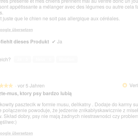
 trés présente et mes chiens prennent mal au ventre donc un jour
 sont appétissante a mélanger avec des légumes ou autre cela fai
s.
ut juste que le chien ne soit pas allergique aux céréales.
oogle übersetzen
iehlt dieses Produkt
✔
Ja
reich?
Ja ·
5
Nein ·
0
Melden
Veri
·
vor 5 Jahren
*
★★★
★★★
te-mus, ktory psy bardzo lubią
owity pasztecik w formie musu, delikatny . Dodaje do karmy s
ie połączenie powoduje, że jedzenie znikabłyskawicznie z mise
en.
. Skład dobry, psy nie mają żadnych niestrawności czy proble
ęśliwe:)
oogle übersetzen