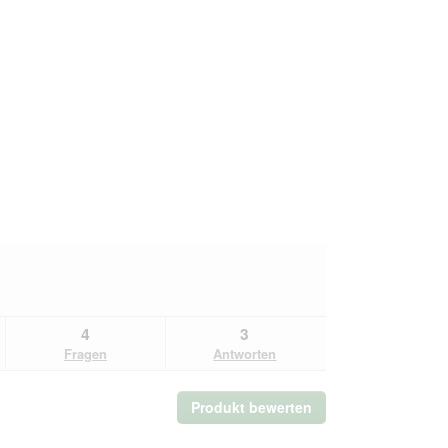
4
3
Fragen
Antworten
Produkt bewerten
.
Mit
dieser