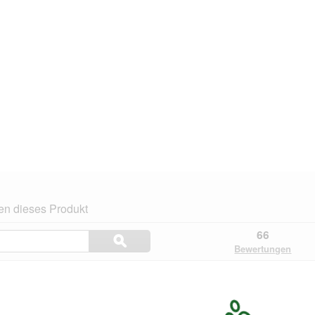
en dieses Produkt
Themen
66
ϙ
und
Suchen
Bewertungen
Bewertungen
suchen
.