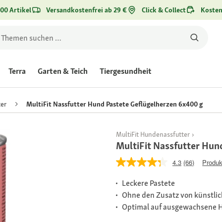
00 Artikel
Versandkostenfrei ab 29 €
Click & Collect
Kosten
Terra
Garten & Teich
Tiergesundheit
er
MultiFit Nassfutter Hund Pastete Geflügelherzen 6x400 g
MultiFit Hundenassfutter
MultiFit Nassfutter Hun
4.3
(66)
Produk
Leckere Pastete
Ohne den Zusatz von künstlic
Optimal auf ausgewachsene 