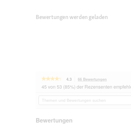
Bewertungen werden geladen
★★★★★
★★★★★
4.3
66 Bewertungen
Mit
dieser
4.3
45 von 53 (85%) der Rezensenten empfehl
von
Aktion
5
navigierst
Themen
Sternen.
du
und
Bewertungen
zu
Bewertungen
lesen
den
suchen
für
Bewertungen
MultiFit
Bewertungen
Nassfutter
Hund
Pastete