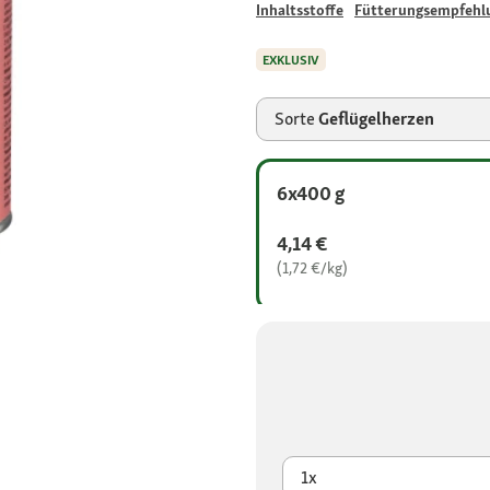
Inhaltsstoffe
Fütterungsempfehl
EXKLUSIV
Sorte
Geflügelherzen
6x400 g
4,14 €
(1,72 €/kg)
1x