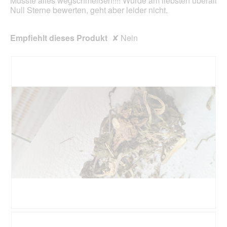
Musste alles wegschmeißen!!!! Würde am liebsten überall
Null Sterne bewerten, geht aber leider nicht.
Empfiehlt dieses Produkt
✘
Nein
G
F
e
o