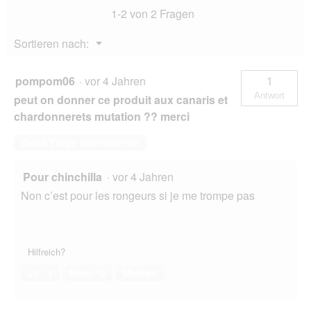
a
1-2 von 2 Fragen
l
o
Menü
Sortieren nach:
g
▼
f
e
pompom06
·
vor 4 Jahren
1
l
Antwort
peut on donner ce produit aux canaris et
d
g
chardonnerets mutation ?? merci
e
ö
Diese Frage beantworten
f
f
Pour chinchilla
·
vor 4 Jahren
n
e
Non c’est pour les rongeurs si je me trompe pas
t
.
Hilfreich?
Ja ·
1
Nein ·
0
Melden