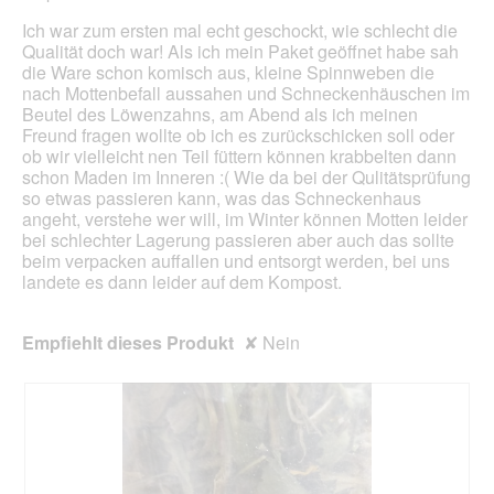
e
D
n
o
Ich war zum ersten mal echt geschockt, wie schlecht die
t
i
g
n
Qualität doch war! Als ich mein Paket geöffnet habe sah
.
a
w
die Ware schon komisch aus, kleine Spinnweben die
l
i
nach Mottenbefall aussahen und Schneckenhäuschen im
o
r
Beutel des Löwenzahns, am Abend als ich meinen
g
d
Freund fragen wollte ob ich es zurückschicken soll oder
f
e
ob wir vielleicht nen Teil füttern können krabbelten dann
e
i
schon Maden im Inneren :( Wie da bei der Qulitätsprüfung
l
n
so etwas passieren kann, was das Schneckenhaus
d
m
angeht, verstehe wer will, im Winter können Motten leider
g
o
bei schlechter Lagerung passieren aber auch das sollte
e
d
beim verpacken auffallen und entsorgt werden, bei uns
ö
a
landete es dann leider auf dem Kompost.
f
l
f
e
n
s
Empfiehlt dieses Produkt
✘
Nein
e
D
t
i
.
a
l
o
g
f