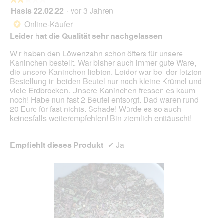
i
o
Hasis 22.02.22
·
vor 3 Jahren
r
2
g
d
von
Online-Käufer
*
f
e
5
Leider hat die Qualität sehr nachgelassen
e
i
Sternen.
l
n
Wir haben den Löwenzahn schon öfters für unsere
d
m
Kaninchen bestellt. War bisher auch immer gute Ware,
g
o
die unsere Kaninchen liebten. Leider war bei der letzten
e
d
Bestellung in beiden Beutel nur noch kleine Krümel und
ö
a
viele Erdbrocken. Unsere Kaninchen fressen es kaum
f
l
noch! Habe nun fast 2 Beutel entsorgt. Dad waren rund
f
e
20 Euro für fast nichts. Schade! Würde es so auch
n
s
keinesfalls weiterempfehlen! Bin ziemlich enttäuscht!
e
D
t
i
.
a
Empfiehlt dieses Produkt
✔
Ja
l
o
g
f
e
l
d
g