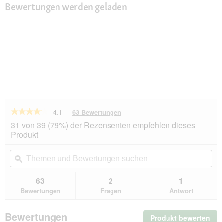
Bewertungen werden geladen
★★★★★
★★★★★
4.1
63 Bewertungen
Mit
dieser
4.1
31 von 39 (79%) der Rezensenten empfehlen dieses
von
Aktion
Produkt
5
navigierst
Sternen.
du
Themen
Th
Bewertungen
zu
und
ϙ
un
lesen
den
Bewertungen
Be
für
Bewertungen.
MultiFit
suchen
su
63
2
1
Grain
Bewertungen
Fragen
Antwort
Free
Löwenzahn
1kg
Bewertungen
Produkt bewerten
.