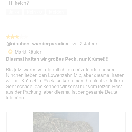
Hilfreich?
2
k
k
von
e
t
Ja ·
4
Nein ·
0
Melden
5
r
i
o
n
w
★★★★★
★★★★★
i
@ninchen_wunderparadies
·
vor 3 Jahren
r
3
d
von
Markt Käufer
*
e
5
Diesmal hatten wir großes Pech, nur Krümel!!!
i
Sternen.
n
Bis jetzt waren wir eigentlich immer zufrieden unsere
m
Ninchen lieben den Löwenzahn Mix, aber diesmal hatten
o
wir nur Krümel im Pack, so kann man ihn nicht verfüttern.
d
Sehr schade, das kennen wir sonst nur vom letzen Rest
a
aus der Packung, aber diesmal ist der gesamte Beutel
l
leider so
e
s
D
i
a
l