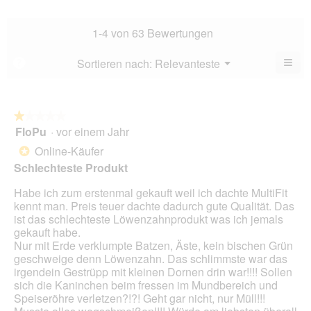
5.
Hau
Bew
Dur
3.7
Bew
1-4 von 63 Bewertungen
von
4.4
5.
von
≡
Menü
Sortieren nach:
Relevanteste
?
▼
5.
Wen
Sie
auf
die
folg
★★★★★
★★★★★
Scha
FloPu
·
vor einem Jahr
1
klic
von
wird
Online-Käufer
*
der
5
unte
Schlechteste Produkt
Sternen.
aufg
Inhal
Habe ich zum erstenmal gekauft weil ich dachte MultiFit
aktua
kennt man. Preis teuer dachte dadurch gute Qualität. Das
ist das schlechteste Löwenzahnprodukt was ich jemals
gekauft habe.
Nur mit Erde verklumpte Batzen, Äste, kein bischen Grün
geschweige denn Löwenzahn. Das schlimmste war das
irgendein Gestrüpp mit kleinen Dornen drin war!!!! Sollen
sich die Kaninchen beim fressen im Mundbereich und
Speiseröhre verletzen?!?! Geht gar nicht, nur Müll!!!