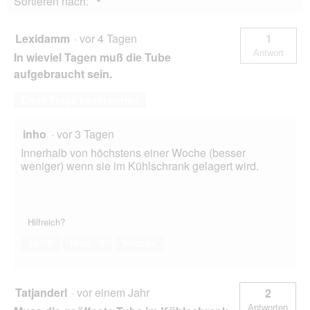
Sortieren nach:
▼
Lexidamm
·
vor 4 Tagen
1
Antwort
In wieviel Tagen muß die Tube
aufgebraucht sein.
Diese Frage beantworten
inho
·
vor 3 Tagen
Innerhalb von höchstens einer Woche (besser
weniger) wenn sie im Kühlschrank gelagert wird.
Hilfreich?
Ja ·
0
Nein ·
0
Melden
Tatjanderl
·
vor einem Jahr
2
Antworten