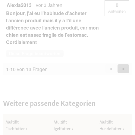
Alexia2013
·
vor 3 Jahren
0
Antworten
Bonjour, j’ai eu l’habitude d’acheter
l’ancien produit mais il y a t’il une
différence avec l’ancien produit, car mon
chien est assez fragile de l’estomac.
Cordialement
Diese Frage beantworten
1-10 von 13 Fragen
Zurück
◄
Weiter
►
Questions
Quest
Weitere passende Kategorien
Multifit
Multifit
Multifit
Fischfutter
Igelfutter
Hundefutter