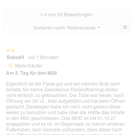
5.
Hau
Bew
Dur
4.3
Bew
1-4 von 35 Bewertungen
von
4.8
5.
von
≡
Menü
Sortieren nach:
Relevanteste
?
▼
5.
Wen
Sie
auf
die
folg
★★★★★
★★★★★
Scha
Babs84
·
vor 7 Monaten
2
klic
von
wird
Markt Käufer
*
der
5
unte
Am 3. Tag für den Müll
Sternen.
aufg
Inhal
Eigentlich ist die Paste gut und bei meinem Bubi sehr
aktua
beliebt, für meine Zwecke(nur Rückruftraining) leider
nicht wirklich zu gebrauchen. Die Tube war heute, nach
Öffnung am 26.12., total aufgebläht und hat beim Öffnen
gezischt. Deswegen habe ich mich nicht getraut diese
weiter zu benutzen und habe über die Hälfte des Inhalts
in den Müll geschmissen. Das MHD ist mit 01.10.27
angegeben und es ist, im Gegensatz zu manch anderen
Futtertuben, kein Vermerk vorhanden, dass diese nach