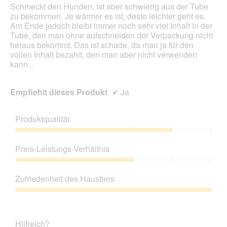
Schmeckt den Hunden, ist aber schwierig aus der Tube
zu bekommen. Je wärmer es ist, desto leichter geht es.
Am Ende jedoch bleibt immer noch sehr viel Inhalt in der
Tube, den man ohne aufschneiden der Verpackung nicht
heraus bekommt. Das ist schade, da man ja für den
vollen Inhalt bezahlt, den man aber nicht verwenden
kann...
Empfiehlt dieses Produkt
✔
Ja
Produktqualität
Produktqualität,
4
Preis-Leistungs-Verhältnis
von
5
Preis-
Leistungs-
Zufriedenheit des Haustiers
Verhältnis,
3
Zufriedenheit
von
des
5
Haustiers,
Hilfreich?
5