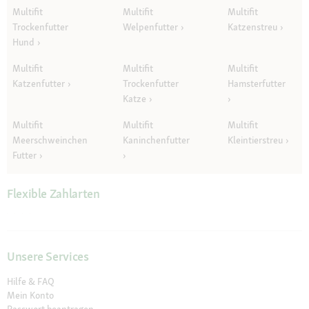
Multifit
Multifit
Multifit
Trockenfutter
Welpenfutter
Katzenstreu
Hund
Multifit
Multifit
Multifit
Katzenfutter
Trockenfutter
Hamsterfutter
Katze
Multifit
Multifit
Multifit
Meerschweinchen
Kaninchenfutter
Kleintierstreu
Futter
Flexible Zahlarten
Unsere Services
Hilfe & FAQ
Mein Konto
Passwort beantragen