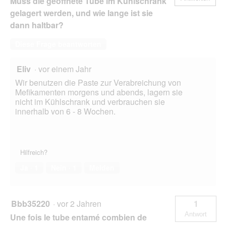
Muss die geöffnete Tube im Kühlschrank
gelagert werden, und wie lange ist sie
dann haltbar?
Diese Frage beantworten
Eliv
·
vor einem Jahr
Wir benutzen die Paste zur Verabreichung von
Mefikamenten morgens und abends, lagern sie
nicht im Kühlschrank und verbrauchen sie
innerhalb von 6 - 8 Wochen.
Hilfreich?
Ja ·
1
Nein ·
1
Melden
Bbb35220
·
vor 2 Jahren
1
Antwort
Une fois le tube entamé combien de