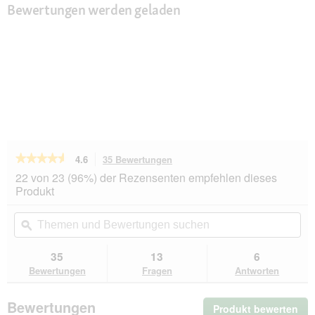
Bewertungen werden geladen
★★★★★
★★★★★
4.6
35 Bewertungen
Mit
dieser
4.6
22 von 23 (96%) der Rezensenten empfehlen dieses
von
Aktion
Produkt
5
navigierst
Sternen.
du
Themen
Th
Bewertungen
zu
und
ϙ
un
lesen
den
Bewertungen
Be
für
Bewertungen.
MultiFit
suchen
su
35
13
6
Geflügelcreme
Bewertungen
Fragen
Antworten
mit
Petersilie
9x75
Bewertungen
Produkt bewerten
.
g