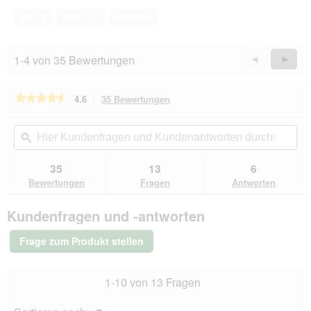
von
Ja ·
3
Nein ·
1
Melden
5
1-4 von 35 Bewertungen
Zurück
◄
Weiter
►
Reviews
Revie
★★★★★
★★★★★
4.6
35 Bewertungen
Mit
dieser
4.6
von
Aktion
Hier
Hie
5
navigierst
Kundenfragen
ϙ
Kun
Sternen.
du
und
un
Bewertungen
zu
Kundenantworten
Kun
35
13
6
lesen
den
durchsuchen
du
für
Bewertungen
Fragen
Antworten
Bewertungen.
MultiFit
Geflügelcreme
Kundenfragen und -antworten
mit
Petersilie
9x75
Frage zum Produkt stellen
g
1-10 von 13 Fragen
Menü