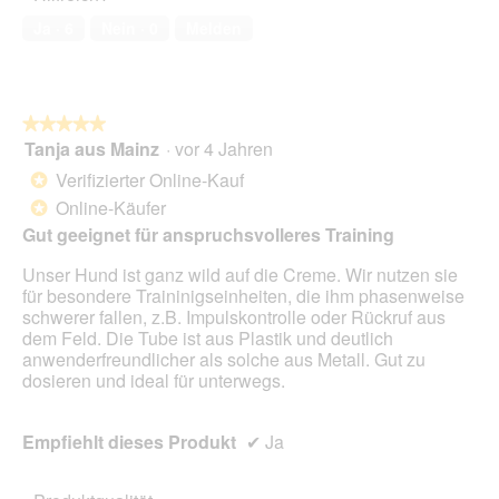
t
von
.
Ja ·
6
Nein ·
0
Melden
5
★★★★★
★★★★★
Tanja aus Mainz
·
vor 4 Jahren
5
von
Verifizierter Online-Kauf
*
5
Online-Käufer
*
Sternen.
Gut geeignet für anspruchsvolleres Training
Unser Hund ist ganz wild auf die Creme. Wir nutzen sie
für besondere Traininigseinheiten, die ihm phasenweise
schwerer fallen, z.B. Impulskontrolle oder Rückruf aus
dem Feld. Die Tube ist aus Plastik und deutlich
anwenderfreundlicher als solche aus Metall. Gut zu
dosieren und ideal für unterwegs.
Empfiehlt dieses Produkt
✔
Ja