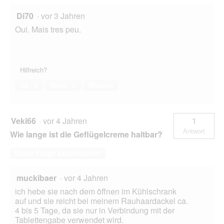
Di70
·
vor 3 Jahren
Oui. Mais tres peu.
Hilfreich?
Ja ·
0
Nein ·
0
Melden
Veki66
·
vor 4 Jahren
1
Antwort
Wie lange ist die Geflügelcreme haltbar?
Diese Frage beantworten
muckibaer
·
vor 4 Jahren
ich hebe sie nach dem öffnen im Kühlschrank
auf und sie reicht bei meinem Rauhaardackel ca.
4 bis 5 Tage, da sie nur in Verbindung mit der
Tablettengabe verwendet wird.