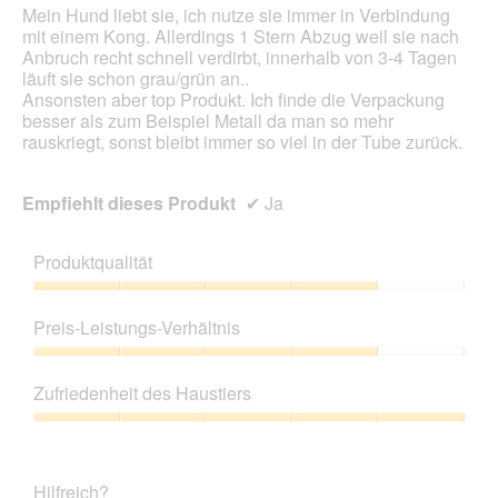
Mein Hund liebt sie, ich nutze sie immer in Verbindung
o
mit einem Kong. Allerdings 1 Stern Abzug weil sie nach
d
Anbruch recht schnell verdirbt, innerhalb von 3-4 Tagen
a
läuft sie schon grau/grün an..
l
Ansonsten aber top Produkt. Ich finde die Verpackung
e
besser als zum Beispiel Metall da man so mehr
s
rauskriegt, sonst bleibt immer so viel in der Tube zurück.
D
i
a
Empfiehlt dieses Produkt
✔
Ja
l
o
g
Produktqualität
f
e
Produktqualität,
l
4
Preis-Leistungs-Verhältnis
d
von
g
5
Preis-
e
Leistungs-
Zufriedenheit des Haustiers
ö
Verhältnis,
f
4
Zufriedenheit
f
von
des
n
5
Haustiers,
e
Hilfreich?
5