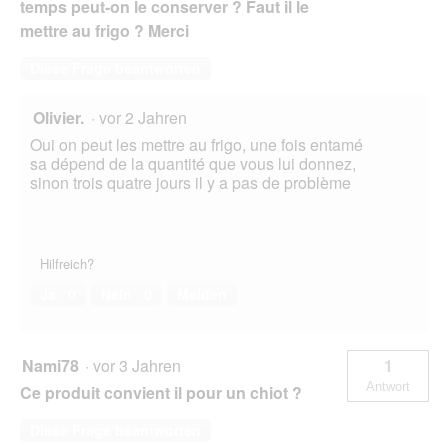
temps peut-on le conserver ? Faut il le
mettre au frigo ? Merci
Diese Frage beantworten
Olivier.
·
vor 2 Jahren
Oui on peut les mettre au frigo, une fois entamé
sa dépend de la quantité que vous lui donnez,
sinon trois quatre jours il y a pas de problème
Hilfreich?
Ja ·
0
Nein ·
0
Melden
Nami78
·
vor 3 Jahren
1
Antwort
Ce produit convient il pour un chiot ?
Diese Frage beantworten