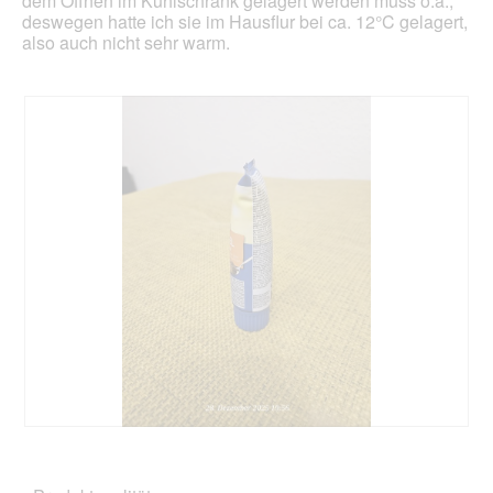
dem Öffnen im Kühlschrank gelagert werden muss o.ä.,
deswegen hatte ich sie im Hausflur bei ca. 12°C gelagert,
also auch nicht sehr warm.
B
F
e
o
w
t