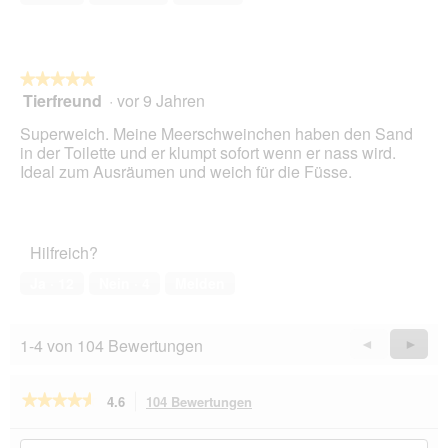
o
d
a
l
e
★★★★★
★★★★★
s
Tierfreund
·
vor 9 Jahren
5
D
von
Superweich. Meine Meerschweinchen haben den Sand
i
5
in der Toilette und er klumpt sofort wenn er nass wird.
a
Sternen.
Ideal zum Ausräumen und weich für die Füsse.
l
o
g
f
e
Hilfreich?
l
Ja ·
12
Nein ·
4
Melden
d
g
e
1-4 von 104 Bewertungen
ö
Zurück
◄
Weiter
►
f
Reviews
Revie
f
n
★★★★★
★★★★★
4.6
104 Bewertungen
Mit
e
dieser
4.6
t
von
Aktion
Hier
Hie