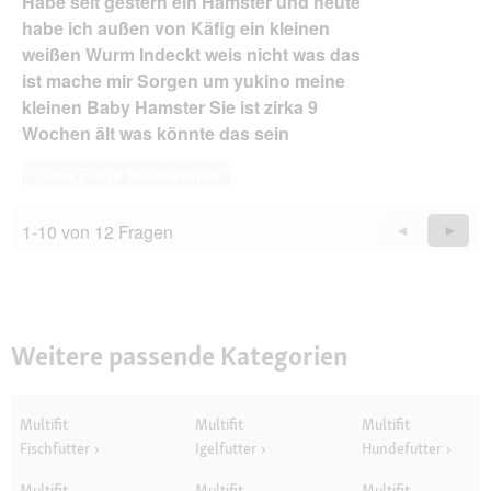
Habe seit gestern ein Hamster und heute
habe ich außen von Käfig ein kleinen
weißen Wurm Indeckt weis nicht was das
ist mache mir Sorgen um yukino meine
kleinen Baby Hamster Sie ist zirka 9
Wochen ält was könnte das sein
Diese Frage beantworten
1-10 von 12 Fragen
Zurück
◄
Weiter
►
Questions
Quest
Weitere passende Kategorien
Multifit
Multifit
Multifit
Fischfutter
Igelfutter
Hundefutter
Multifit
Multifit
Multifit