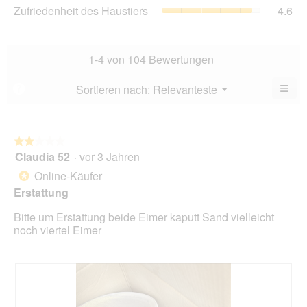
4.5
Zuf
Zufriedenheit des Haustiers
4.6
5.
Ver
von
des
Dur
5.
Hau
Bew
Dur
4.3
Bew
1-4 von 104 Bewertungen
von
4.6
5.
von
≡
Menü
Sortieren nach:
Relevanteste
?
▼
5.
Wen
Sie
auf
die
folg
★★★★★
★★★★★
Scha
Claudia 52
·
vor 3 Jahren
2
klic
von
wird
Online-Käufer
*
der
5
unte
Erstattung
Sternen.
aufg
Inhal
Bitte um Erstattung beide Eimer kaputt Sand vielleicht
aktua
noch viertel Eimer