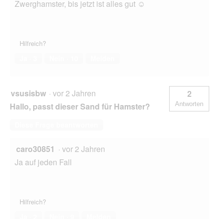
Zwerghamster, bis jetzt ist alles gut ☺️
Hilfreich?
Ja ·
3
Nein ·
10
Melden
vsusisbw
·
vor 2 Jahren
2
Antworten
Hallo, passt dieser Sand für Hamster?
Diese Frage beantworten
caro30851
·
vor 2 Jahren
Ja auf jeden Fall
Hilfreich?
Ja ·
2
Nein ·
9
Melden