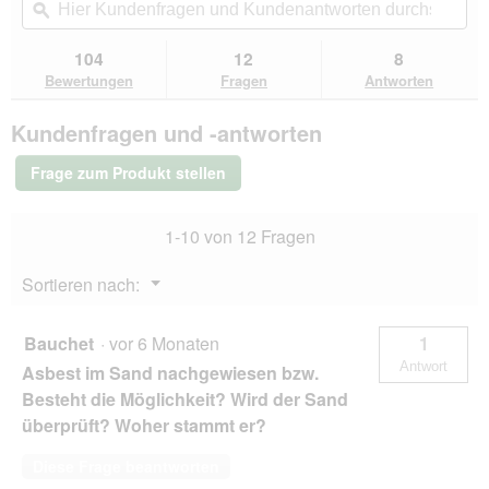
5
.
navigierst
Kundenfragen
ϙ
Kun
Sternen.
du
und
un
Bewertungen
zu
Kundenantworten
Kun
104
12
8
lesen
den
durchsuchen
du
für
Bewertungen
Fragen
Antworten
Bewertungen.
MultiFit
Badesand
Kundenfragen und -antworten
für
Chinchilla
1
Frage zum Produkt stellen
kg
1-10 von 12 Fragen
Menü
Sortieren nach:
▼
Bauchet
·
vor 6 Monaten
1
Antwort
Asbest im Sand nachgewiesen bzw.
Besteht die Möglichkeit? Wird der Sand
überprüft? Woher stammt er?
Diese Frage beantworten