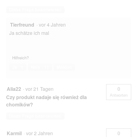
Diese Frage beantworten
Tierfreund
·
vor 4 Jahren
Ja schätze ich mal
Hilfreich?
Ja ·
1
Nein ·
11
Melden
Alia22
·
vor 21 Tagen
0
Antworten
Czy produkt nadaje się również dla
chomików?
Diese Frage beantworten
Karmil
·
vor 2 Jahren
0