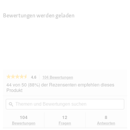
Bewertungen werden geladen
★★★★★
★★★★★
4.6
104 Bewertungen
Mit
dieser
4.6
44 von 50 (88%) der Rezensenten empfehlen dieses
von
Aktion
Produkt
5
navigierst
Sternen.
du
Themen
Th
Bewertungen
zu
und
ϙ
un
lesen
den
Bewertungen
Be
für
Bewertungen.
MultiFit
suchen
su
104
12
8
Badesand
Bewertungen
Fragen
Antworten
für
Chinchilla