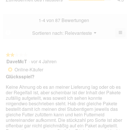
von
des
Dur
5.
Hau
Bew
Dur
4.5
Bew
1-4 von 87 Bewertungen
von
4.3
5.
von
≡
Menü
Sortieren nach:
Relevanteste
?
▼
5.
Wen
Sie
auf
die
folg
★★★★★
★★★★★
Scha
DaveMcT
·
vor 4 Jahren
2
klic
von
wird
Online-Käufer
*
der
5
unte
Glücksspiel?
Sternen.
aufg
Inhal
Keine Ahnung ob es an meiner Lieferung lag oder ob es
aktua
der Regelfall ist, aber scheinbar ist der Inhalt der Pakete
zufällig aufgeteilt, was soweit ich sehen konnte
nirgendwo beschrieben steht. Hab drei gleiche Pakete
bestellt damit ich meinen drei Stubentigern jeweils das
gleiche Futter zufüttern kann und kein Futterneid
untereinander aufkommt. Die stückzahl pro Sorte ist aber
offenbar gar nicht gleichmäßig auf ein Paket aufgeteilt.