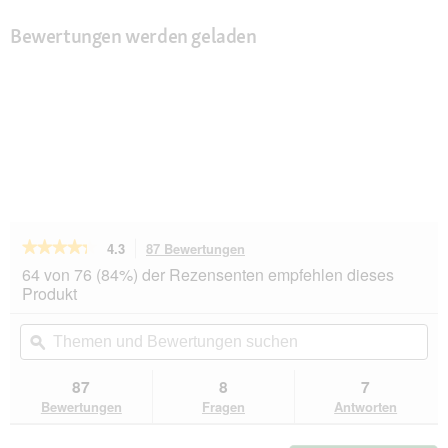
Bewertungen werden geladen
★★★★★
★★★★★
4.3
87 Bewertungen
Mit
dieser
4.3
64 von 76 (84%) der Rezensenten empfehlen dieses
von
Aktion
Produkt
5
navigierst
Sternen.
du
Themen
Th
Bewertungen
zu
und
ϙ
un
lesen
den
Bewertungen
Be
für
Bewertungen.
MultiFit
suchen
su
87
8
7
Adult
Bewertungen
Fragen
Antworten
Sauce
Duo
Fish