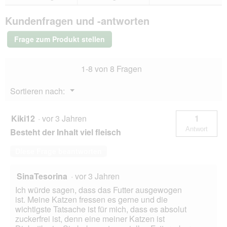
Bewertungen.
MultiFit
Adult
Kundenfragen und -antworten
Sauce
Duo
Fish
Frage zum Produkt stellen
&
Classic
Mix
1-8 von 8 Fragen
Multipack
XXL
92x100g
Menü
Sortieren nach:
▼
Kiki12
·
vor 3 Jahren
1
Antwort
Besteht der Inhalt viel fleisch
Diese Frage beantworten
SinaTesorina
·
vor 3 Jahren
Ich würde sagen, dass das Futter ausgewogen
ist. Meine Katzen fressen es gerne und die
wichtigste Tatsache ist für mich, dass es absolut
zuckerfrei ist, denn eine meiner Katzen ist