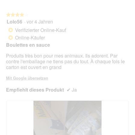
n
w
★★★★★
★★★★★
i
Lolo56
·
vor 4 Jahren
r
4
d
von
Verifizierter Online-Kauf
*
e
5
Online-Käufer
*
i
Sternen.
n
Boulettes en sauce
m
Produits très bon pour mes animaux. Ils adorent. Par
o
contre l'emballage ne tiens pas du tout. À chaque fois le
d
carton est ouvert en grand
a
l
Mit Google übersetzen
e
s
Empfiehlt dieses Produkt
✔
Ja
D
i
a
l
o
g
f
e