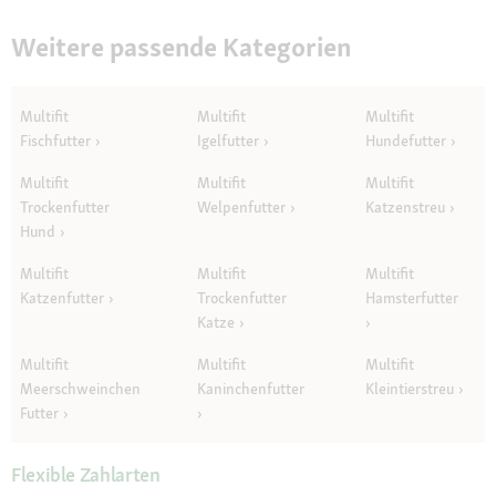
Weitere passende Kategorien
Multifit
Multifit
Multifit
Fischfutter
Igelfutter
Hundefutter
Multifit
Multifit
Multifit
Trockenfutter
Welpenfutter
Katzenstreu
Hund
Multifit
Multifit
Multifit
Katzenfutter
Trockenfutter
Hamsterfutter
Katze
Multifit
Multifit
Multifit
Meerschweinchen
Kaninchenfutter
Kleintierstreu
Futter
Flexible Zahlarten