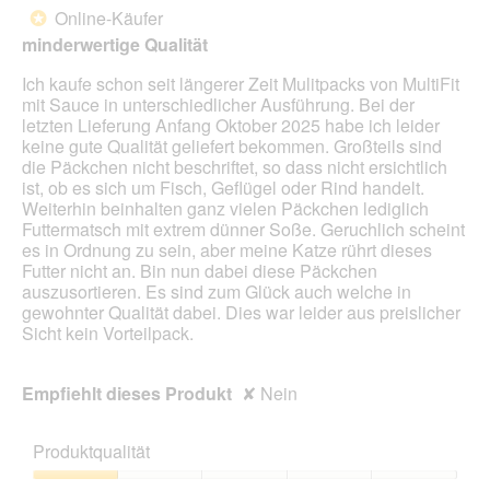
von
w
Online-Käufer
*
5
i
minderwertige Qualität
Sternen.
r
d
Ich kaufe schon seit längerer Zeit Mulitpacks von MultiFit
e
mit Sauce in unterschiedlicher Ausführung. Bei der
i
letzten Lieferung Anfang Oktober 2025 habe ich leider
n
keine gute Qualität geliefert bekommen. Großteils sind
m
die Päckchen nicht beschriftet, so dass nicht ersichtlich
o
ist, ob es sich um Fisch, Geflügel oder Rind handelt.
d
Weiterhin beinhalten ganz vielen Päckchen lediglich
a
Futtermatsch mit extrem dünner Soße. Geruchlich scheint
l
es in Ordnung zu sein, aber meine Katze rührt dieses
e
Futter nicht an. Bin nun dabei diese Päckchen
s
auszusortieren. Es sind zum Glück auch welche in
D
gewohnter Qualität dabei. Dies war leider aus preislicher
i
Sicht kein Vorteilpack.
a
l
o
Empfiehlt dieses Produkt
✘
Nein
g
f
e
Produktqualität
l
d
Produktqualität,