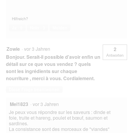
Hilfreich?
Ja ·
0
Nein ·
3
Melden
Zowie
·
vor 3 Jahren
2
Antworten
Bonjour. Serait-il possible d'avoir enfin un
détail sur ce que vous vendez ? quels
sont les ingrédients sur chaque
nourriture , merci à vous. Cordialement.
Diese Frage beantworten
Mel1823
·
vor 3 Jahren
Je peux vous répondre sur les saveurs : dinde et
foie, truite et hareng, poulet et bœuf, saumon et
sardines.
La consistance sont des morceaux de "viandes"