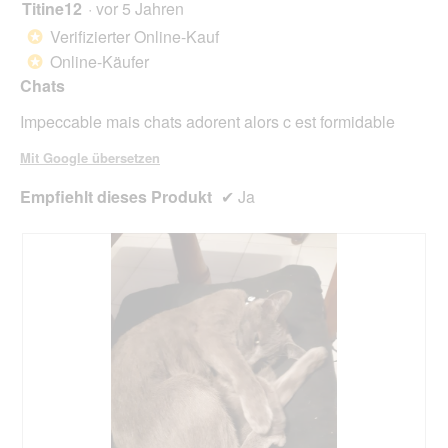
o
Titine12
·
vor 5 Jahren
r
5
g
d
von
Verifizierter Online-Kauf
*
f
e
5
Online-Käufer
e
*
i
Sternen.
l
n
Chats
d
m
g
Impeccable mais chats adorent alors c est formidable
o
e
d
ö
Mit Google übersetzen
a
f
l
f
Empfiehlt dieses Produkt
✔
Ja
e
n
s
e
D
t
i
.
a
l
o
g
f
e
l
d
g
e