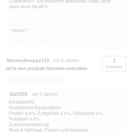
Diabetikerin. Sie bekommt spezielles Futter, aber
eben auch MultiFit.
Hilfreich?
Ja ·
0
Nein ·
0
Melden
Sternschnuppe123
·
vor 3 Jahren
2
Antworten
ist in den produkt Getreide enthalten
Diese Frage beantworten
Ela2303
·
vor 3 Jahren
Inhaltsstoffe
Analytische Bestandteile
Protein 8,5%, Fettgehalt 4,5%, Rohasche 2%,
Rohfaser 0,4%.
Zusammensetzung
Rind & Geflügel: Fleisch und tierische