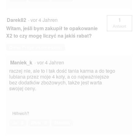
Darek82
·
vor 4 Jahren
1
Antwort
Witam, jeśli bym zakupił te opakowanie
X2 to czy mogę liczyć na jakiś rabat?
Diese Frage beantworten
Maniek_k
·
vor 4 Jahren
raczej nie, ale to i tak dość tania karma a do tego
lubiana przez moje 4 koty, a co najważniejsze
bez dodatków zbożowych, także jest warta
swojej ceny.
Hilfreich?
Ja ·
0
Nein ·
0
Melden