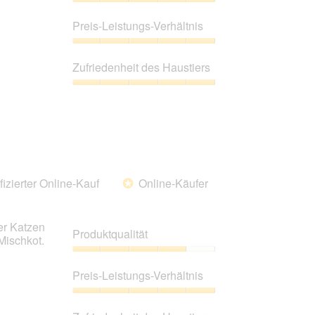
Produktqualität,
5
Preis-Leistungs-Verhältnis
von
5
Preis-
Leistungs-
Zufriedenheit des Haustiers
Verhältnis,
5
Zufriedenheit
von
des
5
Haustiers,
5
von
5
fizierter Online-Kauf
Online-Käufer
*
er Katzen
Produktqualität
Mischkot.
Produktqualität,
4
Preis-Leistungs-Verhältnis
von
5
Preis-
Leistungs-