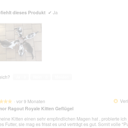
en.
iehlt dieses Produkt
✔
Ja
reich?
Ja ·
0
Nein ·
0
Melden
Veri
·
vor 9 Monaten
*
★★★
★★★
or Ragout Royale Kitten Geflügel
eine Kitten einen sehr empfindlichen Magen hat , probierte ich j
es Futter, sie mag es frisst es und verträgt es gut. Somit volle "P
en.