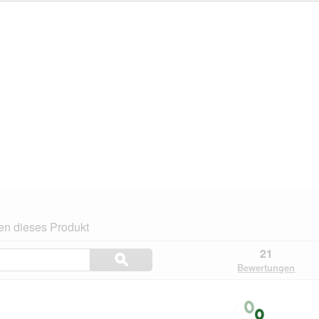
en dieses Produkt
Themen
21
ϙ
und
Suchen
Bewertungen
Bewertungen
suchen
.