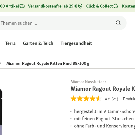
00 Artikel
Versandkostenfrei ab 29 €
Click & Collect
Kosten
Terra
Garten & Teich
Tiergesundheit
Miamor Ragout Royale Kitten Rind 88x100 g
Miamor Nassfutter
Miamor Ragout Royale K
4.5
(21)
Produk
hergestellt im Vitamin-Schon
mit feinen Ragout-Stückchen
ohne Farb- und Konservierung