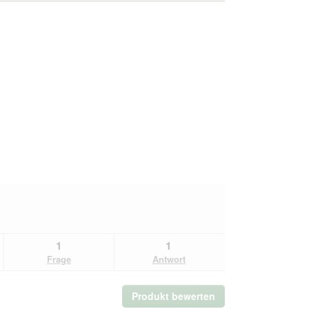
1
1
Frage
Antwort
Produkt bewerten
.