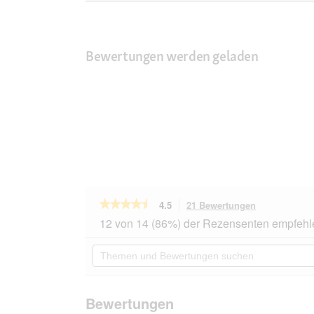
Bewertungen werden geladen
★★★★★
★★★★★
4.5
21 Bewertungen
Mit
dieser
4.5
12 von 14 (86%) der Rezensenten empfehl
von
Aktion
5
navigierst
Themen
Sternen.
du
und
Bewertungen
zu
Bewertungen
lesen
den
suchen
für
Bewertungen
Miamor
Bewertungen
Ragout