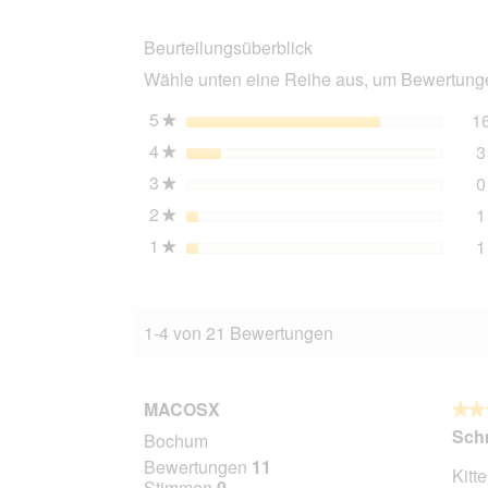
Royale
Kitten
Beurteilungsüberblick
Rind
88x100
Wähle unten eine Reihe aus, um Bewertungen
g
5
Sterne
1
★
4
Sterne
3
★
3
Sterne
0
★
2
Sterne
1
★
1
Sterne
1
★
1-4 von 21 Bewertungen
MACOSX
★★
★★
5
Sch
Bochum
von
Bewertungen
11
Kitt
5
Stimmen
0