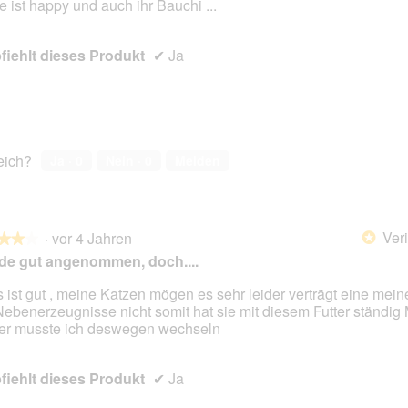
e ist happy und auch ihr Bauchi ...
iehlt dieses Produkt
✔
Ja
reich?
Ja ·
0
Nein ·
0
Melden
Veri
·
vor 4 Jahren
*
★★★
★★★
e gut angenommen, doch....
s ist gut , meine Katzen mögen es sehr leider verträgt eine mein
Nebenerzeugnisse nicht somit hat sie mit diesem Futter ständig 
en.
er musste ich deswegen wechseln
iehlt dieses Produkt
✔
Ja