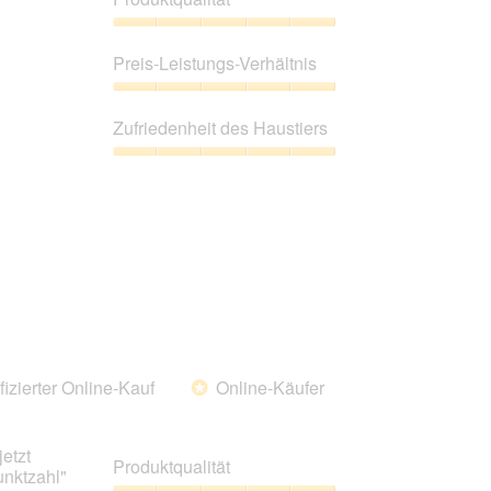
unten
aufgeführte
Inhalt
Produktqualität,
aktualisiert
5
Preis-Leistungs-Verhältnis
von
5
Preis-
Leistungs-
Zufriedenheit des Haustiers
Verhältnis,
5
Zufriedenheit
von
des
5
Haustiers,
5
von
5
fizierter Online-Kauf
Online-Käufer
*
etzt
Produktqualität
unktzahl"