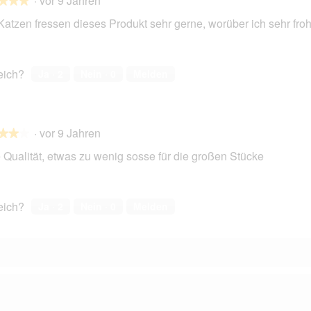
·
vor 9 Jahren
o
★★★
★★★
n
Katzen fressen dieses Produkt sehr gerne, worüber ich sehr froh
w
i
r
en.
d
reich?
Ja ·
2
Nein ·
0
Melden
e
i
n
m
·
vor 9 Jahren
o
★★★
★★★
d
 Qualität, etwas zu wenig sosse für die großen Stücke
a
l
e
en.
s
reich?
Ja ·
2
Nein ·
0
Melden
D
i
a
l
o
g
f
e