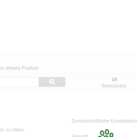
en dieses Produkt
Themen
28
ϙ
und
Suchen
Bewertungen
Bewertungen
suchen
.
Durchschnittliche Kundenbeur
 zu filtern.
Gesamt