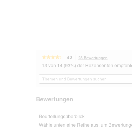
★★★★★
★★★★★
4.3
28 Bewertungen
Mit
dieser
4.3
13 von 14 (93%) der Rezensenten empfehl
von
Aktion
5
navigierst
Themen
Sternen.
du
und
Bewertungen
zu
Bewertungen
lesen
den
suchen
für
Bewertungen
Miamor
Bewertungen
Ragout
Royale
in
Beurteilungsüberblick
Sauce
Thunfisch
Wähle unten eine Reihe aus, um Bewertungen
und
Huhn