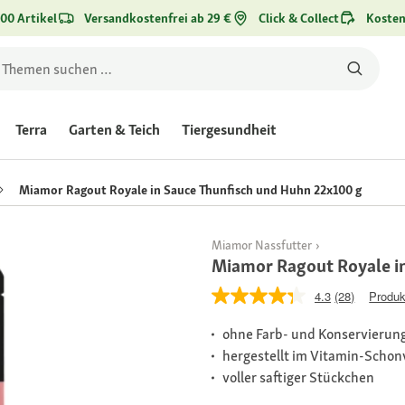
00 Artikel
Versandkostenfrei ab 29 €
Click & Collect
Kosten
Terra
Garten & Teich
Tiergesundheit
Miamor Ragout Royale in Sauce Thunfisch und Huhn 22x100 g
Miamor Nassfutter
Miamor Ragout Royale i
4.3
(28)
Produk
ohne Farb- und Konservierung
hergestellt im Vitamin-Schon
voller saftiger Stückchen