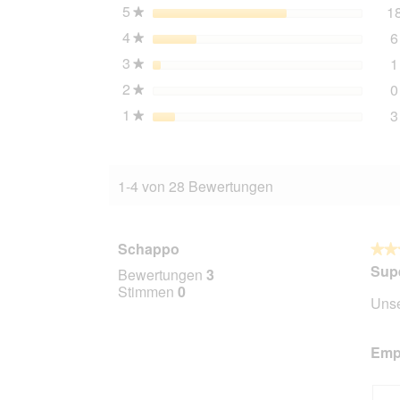
22x100
5
Sterne
1
★
g
4
Sterne
6
★
3
Sterne
1
★
2
Sterne
0
★
1
Sterne
3
★
1-4 von 28 Bewertungen
Schappo
★★
★★
5
Supe
Bewertungen
3
von
Stimmen
0
Unse
5
Stern
Empf