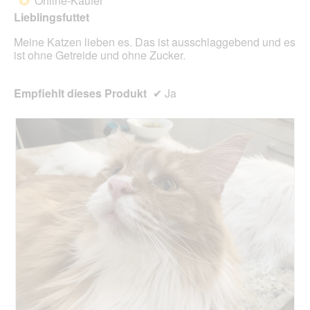
Online-Käufer
*
Sternen.
n
Lieblingsfuttet
w
i
Meine Katzen lieben es. Das ist ausschlaggebend und es
r
ist ohne Getreide und ohne Zucker.
d
e
i
Empfiehlt dieses Produkt
✔
Ja
n
m
o
d
a
l
e
s
D
i
a
l
o
g
f
e
l