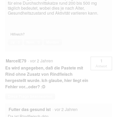
für eine Durchschnittskatze rund 200 bis 500 mg
täglich bedeutet, wobei dies je nach Alter,
Gesundheitszustand und Aktivität variieren kann.
Hilfreich?
Ja ·
0
Nein ·
0
Melden
MarcelE79
·
vor 2 Jahren
1
Antwort
Es wird angegeben, daß die Pastete mit
Rind ohne Zusatz von Rindfleisch
hergestellt wurde. Ich glaube, hier liegt ein
Fehler vor...oder? :D
Diese Frage beantworten
Futter das gesund ist
·
vor 2 Jahren
Da ist Rindfleisch drin