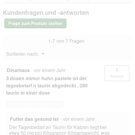
Bewertungen.
Miamor
a
Pastete
l
Kundenfragen und -antworten
Rind
e
48x85
s
g
Frage zum Produkt stellen
D
i
a
1-7 von 7 Fragen
l
o
Menü
Sortieren nach:
g
▼
f
e
Dinamaus
·
vor einem Jahr
1
l
Antwort
3 dosen mimor huhn pastete ist der
d
g
tagesbetarf n taurin abgedeckt . 280
e
taurin in einer dose
ö
f
Diese Frage beantworten
f
n
e
Futter das gesund ist
·
vor einem Jahr
t
Der Tagesbedarf an Taurin für Katzen liegt bei
.
etwa 50 mg pro Kilogramm Körpergewicht, was