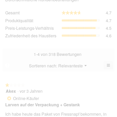
Ge
Gesamt
4.7
★★★★★
★★★★★
Dur
Pro
Produktqualität
4.7
Bew
Dur
4.7
Pre
Preis-Leistungs-Verhältnis
4.5
Bew
von
Lei
4.7
Zuf
Zufriedenheit des Haustiers
4.6
5.
Ver
von
des
Dur
5.
Hau
Bew
Dur
4.5
Bew
1-4 von 318 Bewertungen
von
4.6
5.
von
≡
Menü
Sortieren nach:
Relevanteste
?
▼
5.
Wen
Sie
auf
die
folg
★★★★★
★★★★★
Scha
Akex
·
vor 3 Jahren
1
klic
von
wird
Online-Käufer
*
der
5
unte
Larven auf der Verpackung + Gestank
Sternen.
aufg
Inhal
Ich habe heute das Paket von Fressnapf bekommen, in
aktua