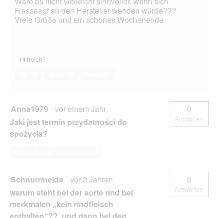
Wäre es nicht vielleicht sinnvoller, wenn sich
Fressnapf an den Hersteller wenden würde???
Viele Grüße und ein schönes Wochenende
Hilfreich?
Ja ·
0
Nein ·
3
Melden
Anna1979
·
vor einem Jahr
0
Antworten
Jaki jest termin przydatności do
spożycia?
Diese Frage beantworten
Schnurrinelda
·
vor 2 Jahren
0
Antworten
warum steht bei der sorte rind bei
merkmalen „kein rindfleisch
enthalten“?? und dann bei den