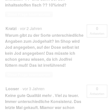
inhaltsstoffen fisch ?? 10%rind?
Diese Frage beantworten
Kratzi
·
vor 2 Jahren
0
Antworten
Warum gibt zu der Sorte unterschiedliche
Angaben zum Jodgehalt? Im Shop wird
Jod angegeben, auf der Dose selbst ist
kein Jod angegeben! Das müsste ich
schon genau wissen, da ich Jodfrei
füttern muß! Das ist irreführend!
Diese Frage beantworten
Looser
·
vor 3 Jahren
0
Antworten
Keine gute Qualität mehr . Viel zu teuer.
Immer unterschiedliche Konsistenz. Das
letzte Mal gekauft. Miamor war schon