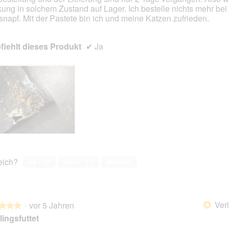
ung in solchem Zustand auf Lager. Ich bestelle nichts mehr bei
snapf. Mit der Pastete bin ich und meine Katzen zufrieden.
iehlt dieses Produkt
✔
Ja
reich?
Ja ·
10
Nein ·
11
Melden
Veri
·
vor 5 Jahren
*
★★★
★★★
lingsfuttet