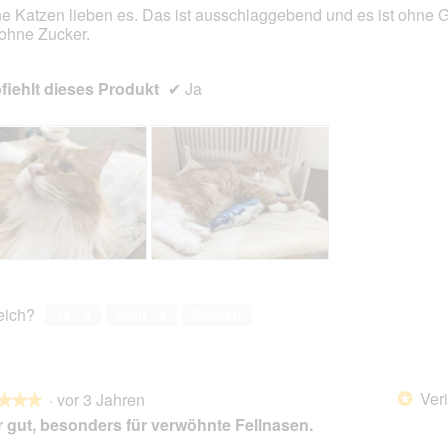
e Katzen lieben es. Das ist ausschlaggebend und es ist ohne G
ohne Zucker.
en.
iehlt dieses Produkt
✔
Ja
B
F
e
o
w
t
reich?
Ja ·
3
Nein ·
9
Melden
e
o
r
M
t
i
u
t
Veri
·
vor 3 Jahren
n
d
*
★★★
★★★
g
i
 gut, besonders für verwöhnte Fellnasen.
z
e