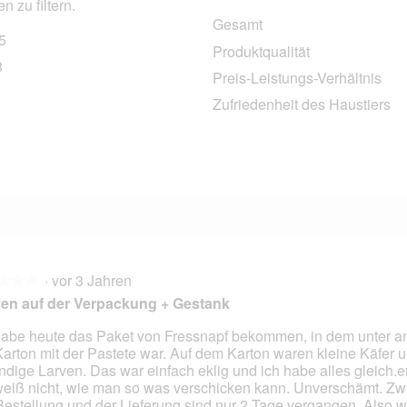
 zu filtern.
Gesamt
5
265 Bewertungen mit 5 Sternen.
Auswählen, um nach Bewertungen mit 5 Sternen zu filtern.
Produktqualität
8
28 Bewertungen mit 4 Sternen.
Auswählen, um nach Bewertungen mit 4 Sternen zu filtern.
Preis-Leistungs-Verhältnis
9 Bewertungen mit 3 Sternen.
Auswählen, um nach Bewertungen mit 3 Sternen zu filtern.
Zufriedenheit des Haustiers
1
11 Bewertungen mit 2 Sternen.
Auswählen, um nach Bewertungen mit 2 Sternen zu filtern.
5 Bewertungen mit 1 Stern.
Auswählen, um nach Bewertungen mit 1 Stern zu filtern.
·
vor 3 Jahren
★★★
★★★
en auf der Verpackung + Gestank
habe heute das Paket von Fressnapf bekommen, in dem unter 
Karton mit der Pastete war. Auf dem Karton waren kleine Käfer 
en.
ndige Larven. Das war einfach eklig und ich habe alles gleich.en
weiß nicht, wie man so was verschicken kann. Unverschämt. Z
Bestellung und der Lieferung sind nur 2 Tage vergangen. Also w