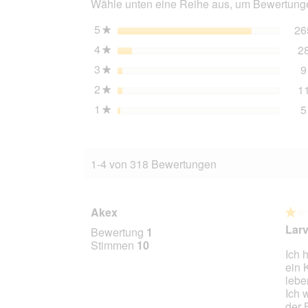
Wähle unten eine Reihe aus, um Bewertungen
5
Sterne
26
★
4
Sterne
2
★
3
Sterne
9
★
2
Sterne
1
★
1
Sterne
5
★
1-4 von 318 Bewertungen
Akex
★★
★★
1
Larv
Bewertung
1
von
Stimmen
10
Ich 
5
ein 
Stern
lebe
Ich 
der 