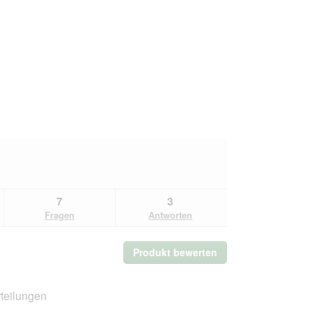
7
3
Fragen
Antworten
Produkt bewerten
.
Mit
dieser
Aktion
teilungen
wird