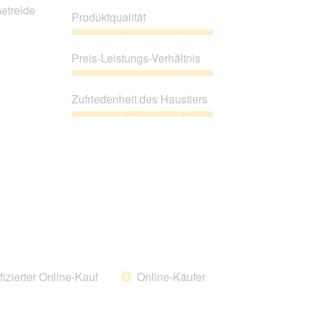
etreide
Produktqualität
Produktqualität,
5
Preis-Leistungs-Verhältnis
von
5
Preis-
Leistungs-
Zufriedenheit des Haustiers
Verhältnis,
5
Zufriedenheit
von
des
5
Haustiers,
5
von
5
fizierter Online-Kauf
Online-Käufer
*