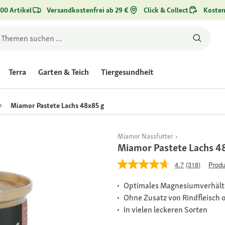
00 Artikel
Versandkostenfrei ab 29 €
Click & Collect
Kosten
Terra
Garten & Teich
Tiergesundheit
Miamor Pastete Lachs 48x85 g
Miamor Nassfutter
Miamor Pastete Lachs 4
4.7
(318)
Produ
Optimales Magnesiumverhält
Ohne Zusatz von Rindfleisch 
In vielen leckeren Sorten