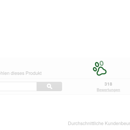
hlen dieses Produkt
Themen
318
ϙ
und
Suchen
Bewertungen
Bewertungen
suchen
n.
Durchschnittliche Kundenbeur