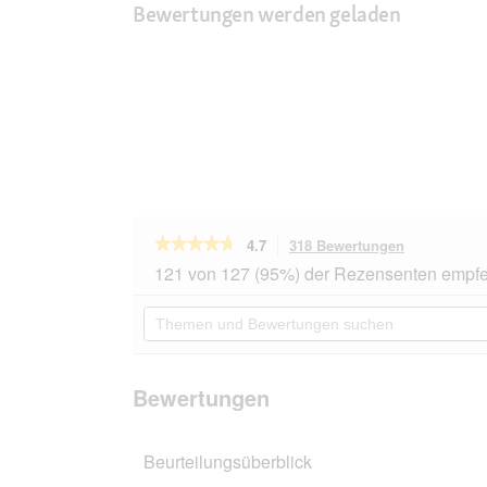
Bewertungen werden geladen
★★★★★
★★★★★
4.7
318 Bewertungen
Mit
dieser
4.7
121 von 127 (95%) der Rezensenten empfe
von
Aktion
5
navigierst
Themen
Sternen.
du
und
Bewertungen
zu
Bewertungen
lesen
den
suchen
für
Bewertunge
Miamor
Bewertungen
Pastete
Lachs
48x85
Beurteilungsüberblick
g