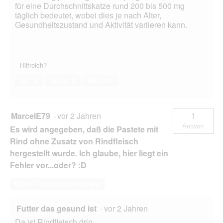
für eine Durchschnittskatze rund 200 bis 500 mg
täglich bedeutet, wobei dies je nach Alter,
Gesundheitszustand und Aktivität variieren kann.
Hilfreich?
Ja ·
0
Nein ·
0
Melden
MarcelE79
·
vor 2 Jahren
1
Antwort
Es wird angegeben, daß die Pastete mit
Rind ohne Zusatz von Rindfleisch
hergestellt wurde. Ich glaube, hier liegt ein
Fehler vor...oder? :D
Diese Frage beantworten
Futter das gesund ist
·
vor 2 Jahren
Da ist Rindfleisch drin