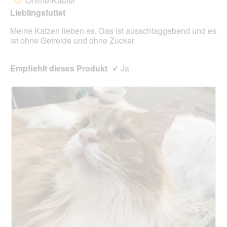
Online-Käufer
*
Sternen.
n
Lieblingsfuttet
w
i
Meine Katzen lieben es. Das ist ausschlaggebend und es
r
ist ohne Getreide und ohne Zucker.
d
e
i
Empfiehlt dieses Produkt
✔
Ja
n
m
o
d
a
l
e
s
D
i
a
l
o
g
f
e
l