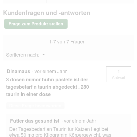
Bewertungen.
Miamor
a
Pastete
l
Kundenfragen und -antworten
Lachs
e
12x85
s
g
Frage zum Produkt stellen
D
i
a
1-7 von 7 Fragen
l
o
Menü
Sortieren nach:
g
▼
f
e
Dinamaus
·
vor einem Jahr
1
l
Antwort
3 dosen mimor huhn pastete ist der
d
g
tagesbetarf n taurin abgedeckt . 280
e
taurin in einer dose
ö
f
Diese Frage beantworten
f
n
e
Futter das gesund ist
·
vor einem Jahr
t
Der Tagesbedarf an Taurin für Katzen liegt bei
.
etwa 50 mg pro Kilogramm Körpergewicht, was