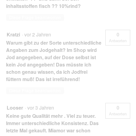
inhaltsstoffen fisch ?? 10%rind?
Diese Frage beantworten
Kratzi
·
vor 2 Jahren
0
Antworten
Warum gibt zu der Sorte unterschiedliche
Angaben zum Jodgehalt? Im Shop wird
Jod angegeben, auf der Dose selbst ist
kein Jod angegeben! Das müsste ich
schon genau wissen, da ich Jodfrei
füttern muß! Das ist irreführend!
Diese Frage beantworten
Looser
·
vor 3 Jahren
0
Antworten
Keine gute Qualität mehr . Viel zu teuer.
Immer unterschiedliche Konsistenz. Das
letzte Mal gekauft. Miamor war schon