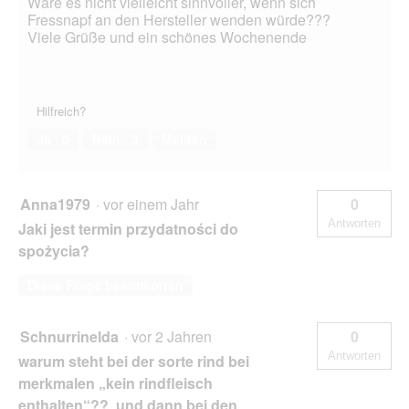
Wäre es nicht vielleicht sinnvoller, wenn sich
Fressnapf an den Hersteller wenden würde???
Viele Grüße und ein schönes Wochenende
Hilfreich?
Ja ·
0
Nein ·
3
Melden
Anna1979
·
vor einem Jahr
0
Antworten
Jaki jest termin przydatności do
spożycia?
Diese Frage beantworten
Schnurrinelda
·
vor 2 Jahren
0
Antworten
warum steht bei der sorte rind bei
merkmalen „kein rindfleisch
enthalten“?? und dann bei den