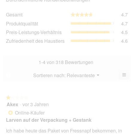
Ge
Gesamt
4.7
★★★★★
★★★★★
Dur
Pro
Produktqualität
4.7
Bew
Dur
4.7
Pre
Preis-Leistungs-Verhältnis
4.5
Bew
von
Lei
4.7
Zuf
Zufriedenheit des Haustiers
4.6
5.
Ver
von
des
Dur
5.
Hau
Bew
Dur
4.5
Bew
1-4 von 318 Bewertungen
von
4.6
5.
von
≡
Menü
Sortieren nach:
Relevanteste
?
▼
5.
Wen
Sie
auf
die
folg
★★★★★
★★★★★
Scha
Akex
·
vor 3 Jahren
1
klic
von
wird
Online-Käufer
*
der
5
unte
Larven auf der Verpackung + Gestank
Sternen.
aufg
Inhal
Ich habe heute das Paket von Fressnapf bekommen, in
aktua