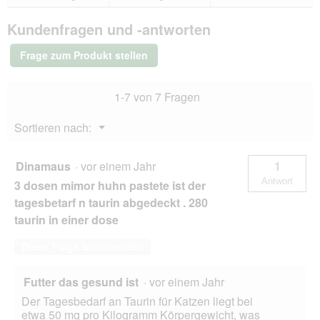
Bewertungen.
Miamor
a
Pastete
l
Kundenfragen und -antworten
Geflügelherzen
e
48x85
s
g
Frage zum Produkt stellen
D
i
a
1-7 von 7 Fragen
l
o
Menü
Sortieren nach:
g
▼
f
e
Dinamaus
·
vor einem Jahr
1
l
Antwort
3 dosen mimor huhn pastete ist der
d
g
tagesbetarf n taurin abgedeckt . 280
e
taurin in einer dose
ö
f
Diese Frage beantworten
f
n
e
Futter das gesund ist
·
vor einem Jahr
t
Der Tagesbedarf an Taurin für Katzen liegt bei
.
etwa 50 mg pro Kilogramm Körpergewicht, was