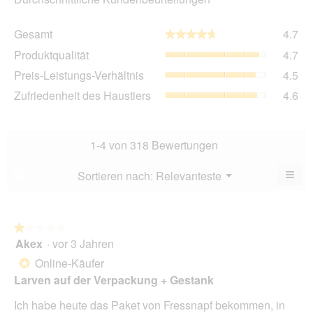
Ge
Gesamt
4.7
★★★★★
★★★★★
Dur
Pro
Produktqualität
4.7
Bew
Dur
4.7
Pre
Preis-Leistungs-Verhältnis
4.5
Bew
von
Lei
4.7
Zuf
Zufriedenheit des Haustiers
4.6
5.
Ver
von
des
Dur
5.
Hau
Bew
Dur
4.5
Bew
1-4 von 318 Bewertungen
von
4.6
5.
von
≡
Menü
Sortieren nach:
Relevanteste
?
▼
5.
Wen
Sie
auf
die
folg
★★★★★
★★★★★
Scha
Akex
·
vor 3 Jahren
1
klic
von
wird
Online-Käufer
*
der
5
unte
Larven auf der Verpackung + Gestank
Sternen.
aufg
Inhal
Ich habe heute das Paket von Fressnapf bekommen, in
aktua