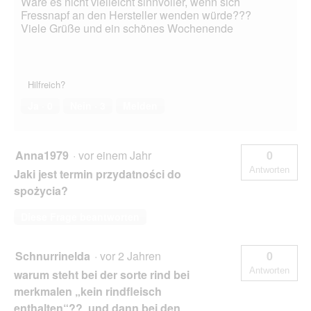
Wäre es nicht vielleicht sinnvoller, wenn sich
Fressnapf an den Hersteller wenden würde???
Viele Grüße und ein schönes Wochenende
Hilfreich?
Ja ·
0
Nein ·
3
Melden
Anna1979
·
vor einem Jahr
0
Antworten
Jaki jest termin przydatności do
spożycia?
Diese Frage beantworten
Schnurrinelda
·
vor 2 Jahren
0
Antworten
warum steht bei der sorte rind bei
merkmalen „kein rindfleisch
enthalten“?? und dann bei den