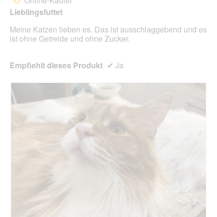
Online-Käufer
*
Sternen.
n
Lieblingsfuttet
w
i
Meine Katzen lieben es. Das ist ausschlaggebend und es
r
ist ohne Getreide und ohne Zucker.
d
e
i
Empfiehlt dieses Produkt
✔
Ja
n
m
o
d
a
l
e
s
D
i
a
l
o
g
f
e
l