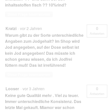
inhaltsstoffen fisch ?? 10%rind?
Diese Frage beantworten
Kratzi
·
vor 2 Jahren
0
Antworten
Warum gibt zu der Sorte unterschiedliche
Angaben zum Jodgehalt? Im Shop wird
Jod angegeben, auf der Dose selbst ist
kein Jod angegeben! Das müsste ich
schon genau wissen, da ich Jodfrei
füttern muß! Das ist irreführend!
Diese Frage beantworten
Looser
·
vor 3 Jahren
0
Antworten
Keine gute Qualität mehr . Viel zu teuer.
Immer unterschiedliche Konsistenz. Das
letzte Mal gekauft. Miamor war schon