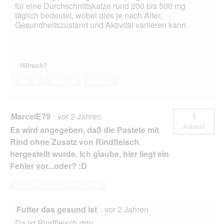
für eine Durchschnittskatze rund 200 bis 500 mg
täglich bedeutet, wobei dies je nach Alter,
Gesundheitszustand und Aktivität variieren kann.
Hilfreich?
Ja ·
0
Nein ·
0
Melden
MarcelE79
·
vor 2 Jahren
1
Antwort
Es wird angegeben, daß die Pastete mit
Rind ohne Zusatz von Rindfleisch
hergestellt wurde. Ich glaube, hier liegt ein
Fehler vor...oder? :D
Diese Frage beantworten
Futter das gesund ist
·
vor 2 Jahren
Da ist Rindfleisch drin