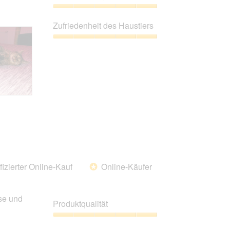
von
5
Preis-
Leistungs-
Zufriedenheit des Haustiers
Verhältnis,
5
Zufriedenheit
von
des
5
Haustiers,
5
von
5
fizierter Online-Kauf
Online-Käufer
*
se und
Produktqualität
Produktqualität,