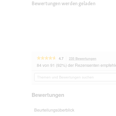
Bewertungen werden geladen
★★★★★
★★★★★
4.7
235 Bewertungen
Mit
dieser
4.7
84 von 91 (92%) der Rezensenten empfehl
von
Aktion
5
navigierst
Themen
Sternen.
du
und
Bewertungen
zu
Bewertungen
lesen
den
suchen
für
Bewertunge
Miamor
Bewertungen
Feine
Filets
in
Beurteilungsüberblick
Jelly
Skipjack-