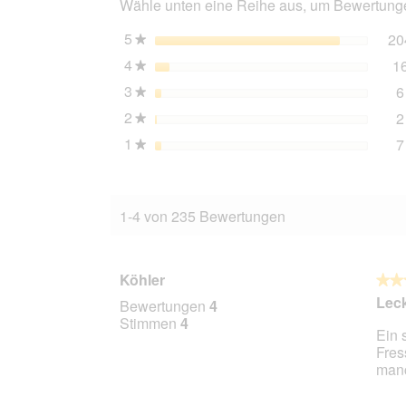
Wähle unten eine Reihe aus, um Bewertungen
Thunfisch
24x100
g
5
Sterne
20
★
4
Sterne
1
★
3
Sterne
6
★
2
Sterne
2
★
1
Sterne
7
★
1-4 von 235 Bewertungen
Köhler
★★
★★
5
Leck
Bewertungen
4
von
Stimmen
4
Ein 
5
Fres
Stern
man