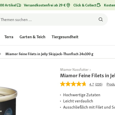
00 Artikel
Versandkostenfrei ab 29 €
Click & Collect
Kosten
Terra
Garten & Teich
Tiergesundheit
Miamor Feine Filets in Jelly Skipjack-Thunfisch 24x100 g
Miamor Nassfutter
Miamor Feine Filets in J
4.7
(235)
Produ
Hochwertige Zutaten
Leicht verdaulich
Ausschließlich mit Filet und 