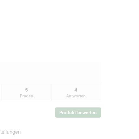
5
4
Fragen
Antworten
Produkt bewerten
.
Mit
dieser
Aktion
teilungen
wird