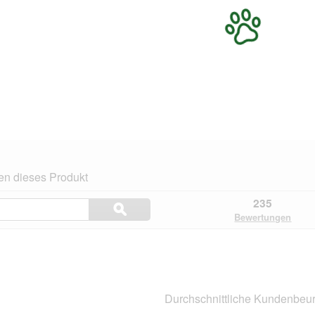
en dieses Produkt
Themen
235
ϙ
und
Suchen
Bewertungen
Bewertungen
suchen
n.
Durchschnittliche Kundenbeur