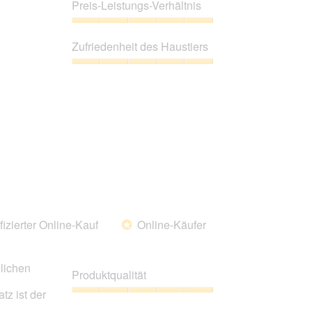
5
Preis-Leistungs-Verhältnis
von
5
Preis-
Leistungs-
Zufriedenheit des Haustiers
Verhältnis,
5
Zufriedenheit
von
des
5
Haustiers,
5
von
5
fizierter Online-Kauf
Online-Käufer
*
lichen
Produktqualität
tz ist der
Produktqualität,