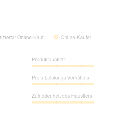
fizierter Online-Kauf
Online-Käufer
*
Produktqualität
Produktqualität,
5
Preis-Leistungs-Verhältnis
von
5
Preis-
Leistungs-
Zufriedenheit des Haustiers
Verhältnis,
5
Zufriedenheit
von
des
5
Haustiers,
5
von
5