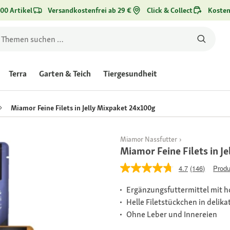
00 Artikel
Versandkostenfrei ab 29 €
Click & Collect
Kosten
Terra
Garten & Teich
Tiergesundheit
Miamor Feine Filets in Jelly Mixpaket 24x100g
Miamor Nassfutter
Miamor Feine Filets in J
4.7
(146)
Produ
Ergänzungsfuttermittel mit 
Helle Filetstückchen in delika
Ohne Leber und Innereien