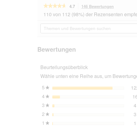
★★★★★
★★★★★
4.7
146 Bewertungen
Mit
dieser
4.7
110 von 112 (98%) der Rezensenten empfe
von
Aktion
5
navigierst
Themen
Sternen.
du
und
Bewertungen
zu
Bewertungen
lesen
den
suchen
für
Bewertunge
Miamor
Bewertungen
Feine
Filets
in
Beurteilungsüberblick
Jelly
Mixpaket
Wähle unten eine Reihe aus, um Bewertungen
24x100g
5
Sterne
12
★
4
Sterne
1
★
3
Sterne
4
★
2
Sterne
3
★
1
Sterne
1
★