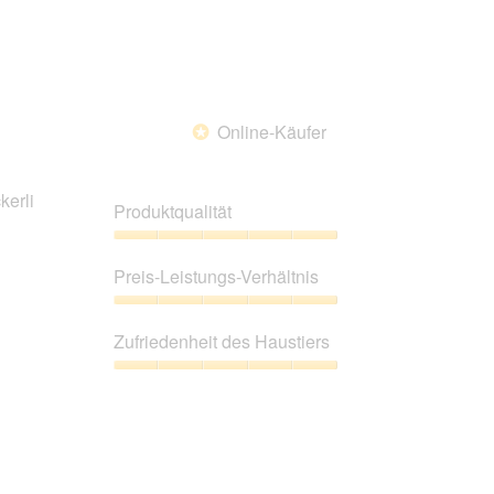
Online-Käufer
*
kerli
Produktqualität
Produktqualität,
5
Preis-Leistungs-Verhältnis
von
5
Preis-
Leistungs-
Zufriedenheit des Haustiers
Verhältnis,
5
Zufriedenheit
von
des
5
Haustiers,
5
von
5