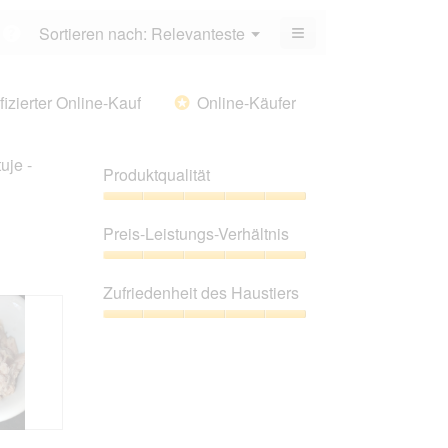
5.
von
≡
Menü
Sortieren nach:
Relevanteste
?
5.
▼
Wenn
Sie
auf
die
fizierter Online-Kauf
Online-Käufer
*
folgende
Schaltfläche
klicken,
wird
uje -
der
Produktqualität
unten
aufgeführte
Inhalt
Produktqualität,
aktualisiert
5
Preis-Leistungs-Verhältnis
von
5
Preis-
Leistungs-
Zufriedenheit des Haustiers
Verhältnis,
5
Zufriedenheit
von
des
5
Haustiers,
5
von
5