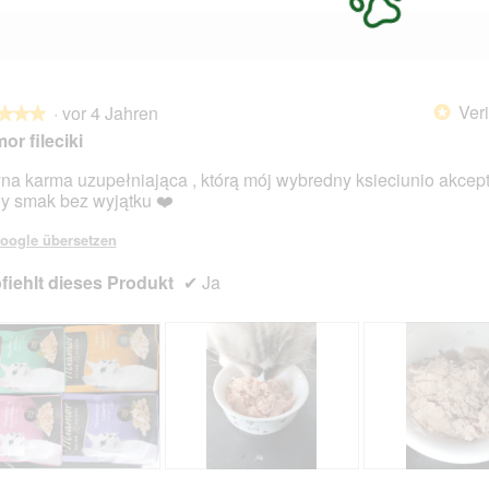
Veri
·
vor 4 Jahren
*
★★★
★★★
or fileciki
na karma uzupełniająca , którą mój wybredny ksieciunio akcept
y smak bez wyjątku ❤️
en.
oogle übersetzen
iehlt dieses Produkt
✔
Ja
B
F
B
F