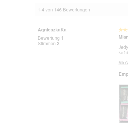
1-4 von 146 Bewertungen
AgnieszkaKa
★★
★★
5
Miam
Bewertung
1
von
Stimmen
2
Jedy
5
każd
Stern
Mit G
Empf
B
F