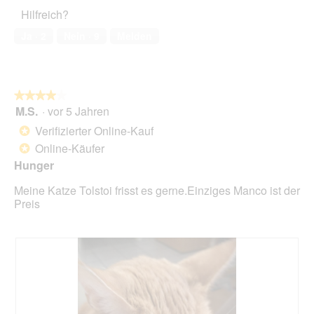
5
Haustiers,
A
Hilfreich?
5
k
von
t
Ja ·
2
Nein ·
9
Melden
5
i
o
n
w
★★★★★
★★★★★
i
M.S.
·
vor 5 Jahren
r
4
d
von
Verifizierter Online-Kauf
*
e
5
Online-Käufer
*
i
Sternen.
n
Hunger
m
Meine Katze Tolstoi frisst es gerne.Einziges Manco ist der
o
Preis
d
a
l
e
s
D
i
a
l