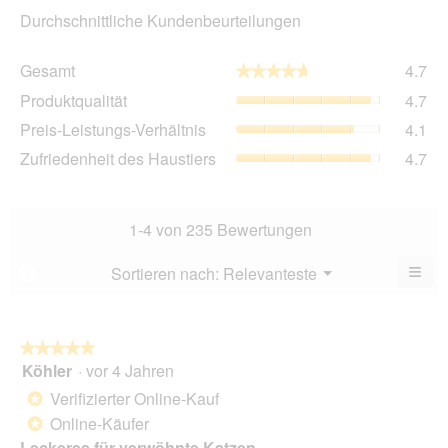
Durchschnittliche Kundenbeurteilungen
Ge
Gesamt
4.7
★★★★★
★★★★★
Dur
Pro
Produktqualität
4.7
Bew
Dur
4.7
Pre
Preis-Leistungs-Verhältnis
4.1
Bew
von
Lei
4.7
Zuf
Zufriedenheit des Haustiers
4.7
5.
Ver
von
des
Dur
5.
Hau
Bew
Dur
4.1
Bew
1-4 von 235 Bewertungen
von
4.7
5.
von
≡
Menü
Sortieren nach:
Relevanteste
?
▼
5.
Wen
Sie
auf
die
folg
★★★★★
★★★★★
Scha
Köhler
·
vor 4 Jahren
5
klic
von
wird
Verifizierter Online-Kauf
*
der
5
unte
Online-Käufer
*
Sternen.
aufg
Leckeres für verwöhnte Katzen .
Inhal