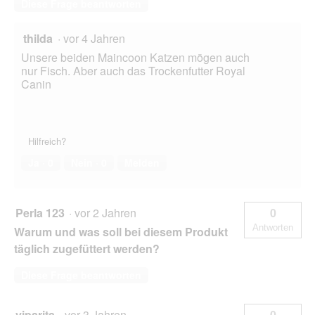
Diese Frage beantworten
thilda
·
vor 4 Jahren
Unsere beiden Maincoon Katzen mögen auch
nur Fisch. Aber auch das Trockenfutter Royal
Canin
Hilfreich?
Ja ·
0
Nein ·
0
Melden
Perla 123
·
vor 2 Jahren
0
Antworten
Warum und was soll bei diesem Produkt
täglich zugefüttert werden?
Diese Frage beantworten
viparita
·
vor 3 Jahren
0