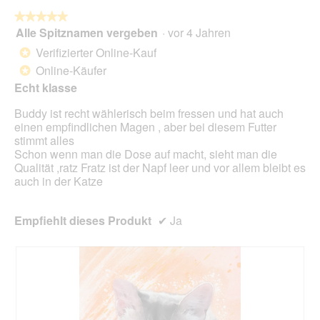
a
w
l
★★★★★
★★★★★
i
o
Alle Spitznamen vergeben
·
vor 4 Jahren
r
5
g
d
von
Verifizierter Online-Kauf
*
f
e
5
Online-Käufer
e
*
i
Sternen.
l
n
Echt klasse
d
m
g
Buddy ist recht wählerisch beim fressen und hat auch
o
e
einen empfindlichen Magen , aber bei diesem Futter
d
ö
stimmt alles
a
f
Schon wenn man die Dose auf macht, sieht man die
l
f
Qualität ,ratz Fratz ist der Napf leer und vor allem bleibt es
e
n
auch in der Katze
s
e
D
t
i
.
Empfiehlt dieses Produkt
✔
Ja
a
l
o
g
f
e
l
d