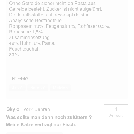
o
Ohne Getreide sicher nicht, da Pasta aus
g
Getreide besteht. Zucker ist nicht aufgeführt.
f
Die Inhaltsstoffe laut fressnapf.de sind:
e
Analytische Bestandteile
l
Rohprotein 13%, Fettgehalt 1%, Rohfaser 0,5%,
d
Rohasche 1,5%.
g
Zusammensetzung
e
49% Huhn, 6% Pasta.
ö
Feuchtegehalt
f
83%
f
n
e
t
Hilfreich?
.
Ja ·
0
Nein ·
0
Melden
Skyjo
·
vor 4 Jahren
1
Antwort
Was sollte man denn noch zufüttern ?
Meine Katze verträgt nur Fisch.