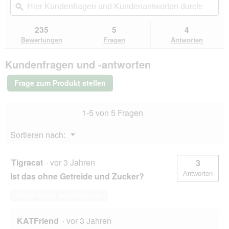
t
A
5
navigierst
Kundenfragen
ϙ
Kun
o
k
Sternen.
du
und
un
1
t
Bewertungen
zu
Kundenantworten
Kun
235
5
4
.
i
lesen
den
durchsuchen
du
für
o
Bewertungen
Fragen
Antworten
Bewertungen.
Miamor
n
Feine
w
Kundenfragen und -antworten
Filets
i
in
r
Jelly
Frage zum Produkt stellen
Heller
d
Thunfisch
e
und
i
1-5 von 5 Fragen
Wachtelei
n
24x100
m
g
Menü
Sortieren nach:
o
▼
d
a
Tigracat
·
vor 3 Jahren
3
l
Antworten
e
Ist das ohne Getreide und Zucker?
s
D
Diese Frage beantworten
i
a
KATFriend
·
vor 3 Jahren
l