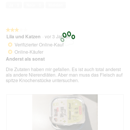
von
f
Ja ·
5
Nein ·
0
Melden
5
f
n
e
t
★★★★★
★★★★★
.
Lila und Katzen
·
vor 3 Jahren
3
von
Verifizierter Online-Kauf
*
5
Online-Käufer
*
Sternen.
Anderst als sonst
Die Zutaten haben mir gefallen. Es ist auch total anderst
als andere Nierendiäten. Aber man muss das Fleisch auf
spitze Knochenstücke untersuchen.