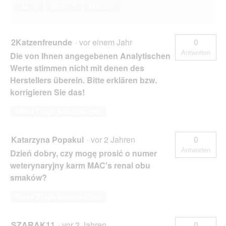
Ja ·
0
Nein ·
2
Melden
2Katzenfreunde
·
vor einem Jahr
0
Antworten
Die von Ihnen angegebenen Analytischen
Werte stimmen nicht mit denen des
Herstellers überein. Bitte erklären bzw.
korrigieren Sie das!
Diese Frage beantworten
Katarzyna Popakul
·
vor 2 Jahren
0
Antworten
Dzień dobry, czy mogę prosić o numer
weterynaryjny karm MAC's renal obu
smaków?
Diese Frage beantworten
SZARAK11
·
vor 2 Jahren
0