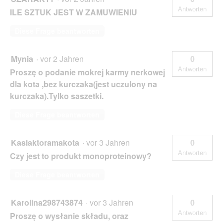
Antworten
ILE SZTUK JEST W ZAMUWIENIU
Diese Frage beantworten
Mynia
·
vor 2 Jahren
0
Antworten
Proszę o podanie mokrej karmy nerkowej
dla kota ,bez kurczaka(jest uczulony na
kurczaka).Tylko saszetki.
Diese Frage beantworten
Kasiaktoramakota
·
vor 3 Jahren
0
Antworten
Czy jest to produkt monoproteinowy?
Diese Frage beantworten
Karolina298743874
·
vor 3 Jahren
0
Antworten
Proszę o wysłanie składu, oraz