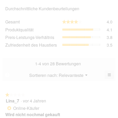
Durchschnittliche Kundenbeurteilungen
Ge
Gesamt
4.0
★★★★★
★★★★★
Dur
Pro
Produktqualität
4.1
Bew
Dur
4
Pre
Preis-Leistungs-Verhältnis
3.8
Bew
von
Lei
4.1
Zuf
Zufriedenheit des Haustiers
3.5
5.
Ver
von
des
Dur
5.
Hau
Bew
Dur
3.8
Bew
1-4 von 28 Bewertungen
von
3.5
5.
von
≡
Menü
Sortieren nach:
Relevanteste
?
▼
5.
Wen
Sie
auf
die
folg
★★★★★
★★★★★
Scha
Lina_7
·
vor 4 Jahren
1
klic
von
wird
Online-Käufer
*
der
5
unte
Wird nicht nochmal gekauft
Sternen.
aufg