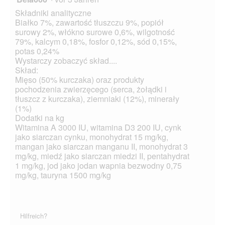
Składniki analityczne
Białko 7%, zawartość tłuszczu 9%, popiół
surowy 2%, włókno surowe 0,6%, wilgotność
79%, kalcym 0,18%, fosfor 0,12%, sód 0,15%,
potas 0,24%
Wystarczy zobaczyć skład....
Skład:
Mięso (50% kurczaka) oraz produkty
pochodzenia zwierzęcego (serca, żołądki i
tłuszcz z kurczaka), ziemniaki (12%), minerały
(1%)
Dodatki na kg
Witamina A 3000 IU, witamina D3 200 IU, cynk
jako siarczan cynku, monohydrat 15 mg/kg,
mangan jako siarczan manganu II, monohydrat 3
mg/kg, miedź jako siarczan miedzi II, pentahydrat
1 mg/kg, jod jako jodan wapnia bezwodny 0,75
mg/kg, tauryna 1500 mg/kg
Hilfreich?