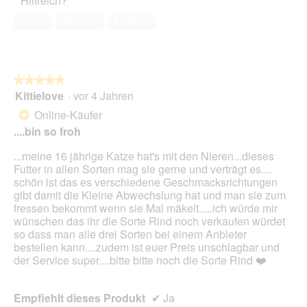
Hilfreich?
2
n
k
von
d
t
Ja ·
5
Nein ·
0
Melden
5
H
i
a
o
u
n
t
w
★★★★★
★★★★★
t
i
Kittielove
·
vor 4 Jahren
e
r
5
i
d
von
Online-Käufer
*
l
e
5
....bin so froh
e
i
Sternen.
d
n
...meine 16 jährige Katze hat's mit den Nieren...dieses
i
m
Futter in allen Sorten mag sie gerne und verträgt es....
e
o
schön ist das es verschiedene Geschmacksrichtungen
s
d
gibt damit die Kleine Abwechslung hat und man sie zum
i
a
fressen bekommt wenn sie Mal mäkelt.....ich würde mir
c
l
wünschen das ihr die Sorte Rind noch verkaufen würdet
h
e
so dass man alle drei Sorten bei einem Anbieter
w
s
bestellen kann....zudem ist euer Preis unschlagbar und
i
D
der Service super....bitte bitte noch die Sorte Rind ❤️
e
i
b
a
r
l
Empfiehlt dieses Produkt
✔
Ja
ö
o