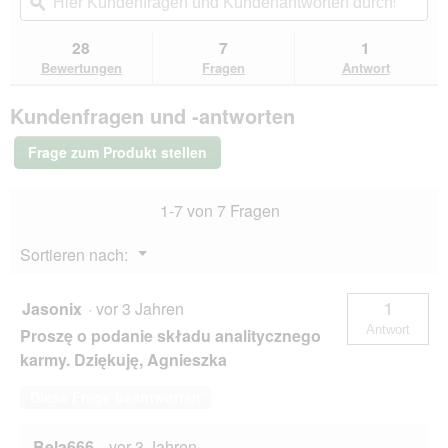
ü
navigierst
Kundenfragen
ϙ
Kun
Sternen.
h
du
und
un
Bewertungen
l
zu
Kundenantworten
Kun
28
7
1
lesen
e
den
durchsuchen
du
für
Bewertungen
Fragen
Antwort
n
Bewertungen.
MAC's
Vetcare
Kundenfragen und -antworten
Nierendiät
Renal
16x100g
Frage zum Produkt stellen
Huhn
1-7 von 7 Fragen
Menü
Sortieren nach:
▼
Jasonix
·
vor 3 Jahren
1
Antwort
Proszę o podanie składu analitycznego
karmy. Dziękuję, Agnieszka
Diese Frage beantworten
Bela666
·
vor 3 Jahren