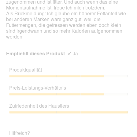
d
zugenommen und ist fitter. Und auch wenn das eine
e
Momentaufnahme ist, freue ich mich trotzdem.
i
Als Rückmeldung: ich glaube ein höherer Fettanteil wie
n
bei anderen Marken wäre ganz gut, weil die
m
Futtermengen, die gefressen werden eben doch klein
o
sind irgendwann und so mehr Kalorien aufgenommen
d
werden
a
l
Empfiehlt dieses Produkt
✔
Ja
e
s
D
Produktqualität
i
a
Produktqualität,
l
4
Preis-Leistungs-Verhältnis
o
von
g
5
Preis-
f
Leistungs-
Zufriedenheit des Haustiers
e
Verhältnis,
l
4
Zufriedenheit
d
von
des
g
5
Haustiers,
e
Hilfreich?
5
ö