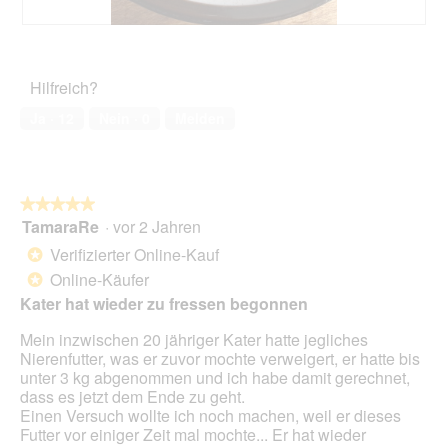
K
F
n
o
o
t
Hilfreich?
c
o
h
M
Ja ·
12
Nein ·
0
Melden
e
i
n
t
s
d
p
i
l
e
★★★★★
★★★★★
i
s
TamaraRe
·
vor 2 Jahren
5
t
e
von
Verifizierter Online-Kauf
*
t
r
5
Online-Käufer
e
A
*
Sternen.
r
k
Kater hat wieder zu fressen begonnen
t
i
Mein inzwischen 20 jähriger Kater hatte jegliches
o
Nierenfutter, was er zuvor mochte verweigert, er hatte bis
n
unter 3 kg abgenommen und ich habe damit gerechnet,
w
dass es jetzt dem Ende zu geht.
i
Einen Versuch wollte ich noch machen, weil er dieses
r
Futter vor einiger Zeit mal mochte... Er hat wieder