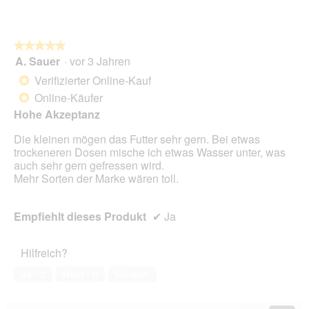
g
e
ö
f
★★★★★
★★★★★
f
A. Sauer
·
vor 3 Jahren
5
n
von
Verifizierter Online-Kauf
*
e
5
t
Online-Käufer
*
Sternen.
.
Hohe Akzeptanz
Die kleinen mögen das Futter sehr gern. Bei etwas
trockeneren Dosen mische ich etwas Wasser unter, was
auch sehr gern gefressen wird.
Mehr Sorten der Marke wären toll.
Empfiehlt dieses Produkt
✔
Ja
Hilfreich?
Ja ·
2
Nein ·
0
Melden