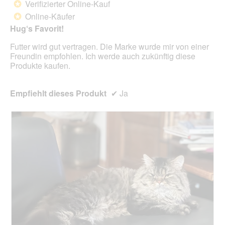
Verifizierter Online-Kauf
*
e
5
Online-Käufer
*
i
Sternen.
n
Hug‘s Favorit!
m
Futter wird gut vertragen. Die Marke wurde mir von einer
o
Freundin empfohlen. Ich werde auch zukünftig diese
d
Produkte kaufen.
a
l
e
Empfiehlt dieses Produkt
✔
Ja
s
D
i
a
l
o
g
f
e
l
d
g
e
ö