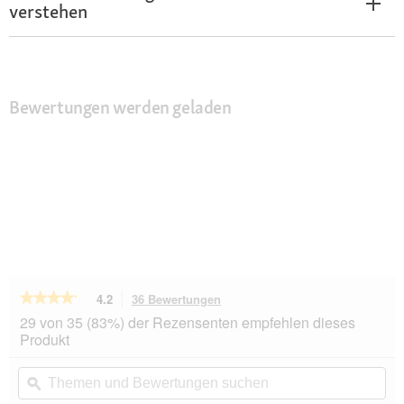
verstehen
Bewertungen werden geladen
★★★★★
★★★★★
4.2
36 Bewertungen
Mit
dieser
4.2
29 von 35 (83%) der Rezensenten empfehlen dieses
von
Aktion
Produkt
5
navigierst
Sternen.
du
Themen
Th
Bewertungen
zu
und
ϙ
un
lesen
den
Bewertungen
Be
für