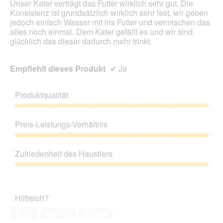
Unser Kater verträgt das Futter wirklich sehr gut. Die
i
Konsistenz ist grundsätzlich wirklich sehr fest, wir geben
r
jedoch einfach Wasser mit ins Futter und vermischen das
d
alles noch einmal. Dem Kater gefällt es und wir sind
e
glücklich das dieser dadurch mehr trinkt.
i
n
m
Empfiehlt dieses Produkt
✔
Ja
o
d
a
Produktqualität
l
Produktqualität,
e
5
s
Preis-Leistungs-Verhältnis
von
D
5
i
Preis-
a
Leistungs-
Zufriedenheit des Haustiers
l
Verhältnis,
o
5
Zufriedenheit
g
von
des
f
5
Haustiers,
Hilfreich?
e
5
l
von
Ja ·
2
Nein ·
0
Melden
d
5