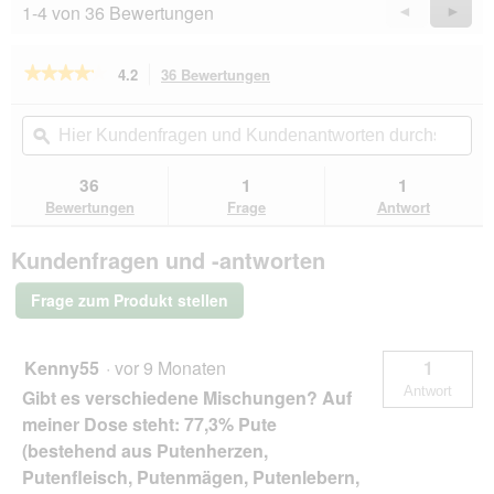
1-4 von 36 Bewertungen
Zurück
◄
Weiter
►
Reviews
Revie
★★★★★
★★★★★
4.2
36 Bewertungen
Mit
dieser
4.2
von
Aktion
Hier
Hie
5
navigierst
Kundenfragen
ϙ
Kun
Sternen.
du
und
un
Bewertungen
zu
Kundenantworten
Kun
36
1
1
lesen
den
durchsuchen
du
für
Bewertungen
Frage
Antwort
Bewertungen.
MAC's
Nassfutter
Kundenfragen und -antworten
Kitten
Kalb
und
Frage zum Produkt stellen
Hühnerherzen
6x400
g
Kenny55
·
vor 9 Monaten
1
Antwort
Gibt es verschiedene Mischungen? Auf
meiner Dose steht: 77,3% Pute
(bestehend aus Putenherzen,
Putenfleisch, Putenmägen, Putenlebern,