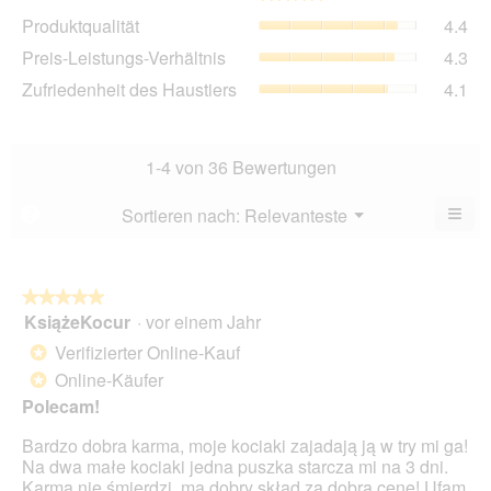
Dur
Pro
Produktqualität
4.4
Bew
Dur
4.2
Pre
Preis-Leistungs-Verhältnis
4.3
Bew
von
Lei
4.4
Zuf
Zufriedenheit des Haustiers
4.1
5.
Ver
von
des
Dur
5.
Hau
Bew
Dur
4.3
Bew
1-4 von 36 Bewertungen
von
4.1
5.
von
≡
Menü
Sortieren nach:
Relevanteste
?
▼
5.
Wen
Sie
auf
die
folg
★★★★★
★★★★★
Scha
KsiążeKocur
·
vor einem Jahr
5
klic
von
wird
Verifizierter Online-Kauf
*
der
5
unte
Online-Käufer
*
Sternen.
aufg
Polecam!
Inhal
aktua
Bardzo dobra karma, moje kociaki zajadają ją w try mi ga!
Na dwa małe kociaki jedna puszka starcza mi na 3 dni.
Karma nie śmierdzi, ma dobry skład za dobrą cene! Ufam