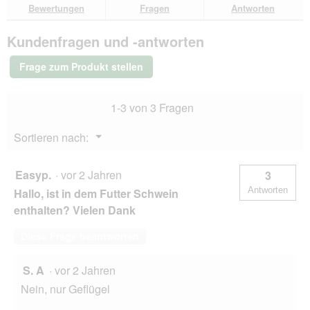
den
durchsuchen
du
für
Bewertungen
Fragen
Antworten
Bewertungen.
MAC's
Nassfuter
Kundenfragen und -antworten
Katze,
Urinary,
Vetcare,
Frage zum Produkt stellen
Huhn
und
Pute
1-3 von 3 Fragen
16x100
g
Menü
Sortieren nach:
▼
Easyp.
·
vor 2 Jahren
3
Antworten
Hallo, ist in dem Futter Schwein
enthalten? Vielen Dank
Diese Frage beantworten
S. A
·
vor 2 Jahren
Nein, nur Geflügel