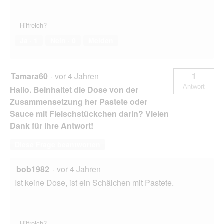
Hilfreich?
Ja ·
1
Nein ·
0
Melden
Tamara60
·
vor 4 Jahren
1
Antwort
Hallo. Beinhaltet die Dose von der
Zusammensetzung her Pastete oder
Sauce mit Fleischstückchen darin? Vielen
Dank für Ihre Antwort!
Diese Frage beantworten
bob1982
·
vor 4 Jahren
Ist keine Dose, ist ein Schälchen mit Pastete.
Hilfreich?