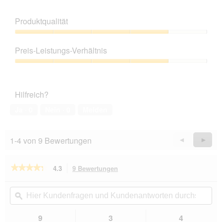
Produktqualität
Produktqualität,
4
Preis-Leistungs-Verhältnis
von
5
Preis-
Leistungs-
Verhältnis,
Hilfreich?
4
von
Ja ·
0
Nein ·
0
Melden
5
1-4 von 9 Bewertungen
Zurück
◄
Weiter
►
Reviews
Revie
★★★★★
★★★★★
4.3
9 Bewertungen
Mit
dieser
4.3
von
Aktion
Hier
Hie
5
navigierst
Kundenfragen
ϙ
Kun
Sternen.
du
und
un
Bewertungen
zu
Kundenantworten
Kun
9
3
4
lesen