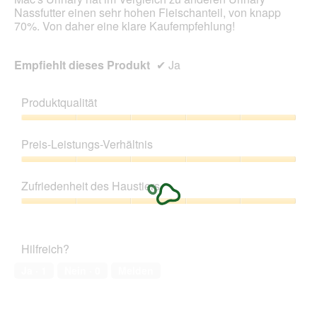
Nassfutter einen sehr hohen Fleischanteil, von knapp
70%. Von daher eine klare Kaufempfehlung!
Empfiehlt dieses Produkt
✔
Ja
Produktqualität
Produktqualität,
5
Preis-Leistungs-Verhältnis
von
5
Preis-
Leistungs-
Zufriedenheit des Haustiers
Verhältnis,
5
Zufriedenheit
von
des
5
Haustiers,
Hilfreich?
5
von
Ja ·
1
Nein ·
0
Melden
5