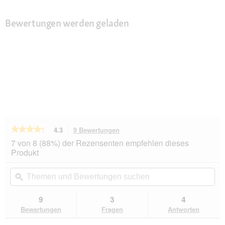
Bewertungen werden geladen
★★★★★
★★★★★
4.3
9 Bewertungen
Mit
dieser
4.3
7 von 8 (88%) der Rezensenten empfehlen dieses
von
Aktion
Produkt
5
navigierst
Sternen.
du
Themen
Th
Bewertungen
zu
und
ϙ
un
lesen
den
Bewertungen
Be
für
Bewertungen.
MAC's
suchen
su
9
3
4
Nassfuter
Bewertungen
Fragen
Antworten
Katze,
Urinary,