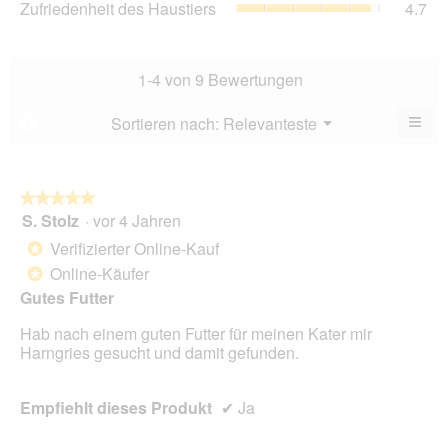
Zufriedenheit des Haustiers
4.7
5.
Ver
von
des
Dur
5.
Hau
Bew
Dur
4.3
Bew
1-4 von 9 Bewertungen
von
4.7
5.
von
≡
Menü
Sortieren nach:
Relevanteste
?
▼
5.
Wen
Sie
auf
die
folg
★★★★★
★★★★★
Scha
S. Stolz
·
vor 4 Jahren
5
klic
von
wird
Verifizierter Online-Kauf
*
der
5
unte
Online-Käufer
*
Sternen.
aufg
Gutes Futter
Inhal
aktua
Hab nach einem guten Futter für meinen Kater mir
Harngries gesucht und damit gefunden.
Empfiehlt dieses Produkt
✔
Ja