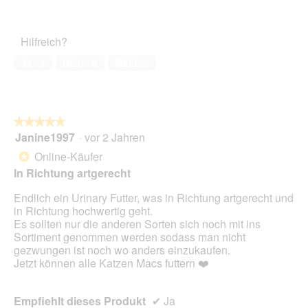
5
Zufriedenheit
von
des
5
Haustiers,
Hilfreich?
4
von
Ja ·
1
Nein ·
0
Melden
5
★★★★★
★★★★★
Janine1997
·
vor 2 Jahren
5
von
Online-Käufer
*
5
In Richtung artgerecht
Sternen.
Endlich ein Urinary Futter, was in Richtung artgerecht und
in Richtung hochwertig geht.
Es sollten nur die anderen Sorten sich noch mit ins
Sortiment genommen werden sodass man nicht
gezwungen ist noch wo anders einzukaufen.
Jetzt können alle Katzen Macs futtern ❤️
Empfiehlt dieses Produkt
✔
Ja