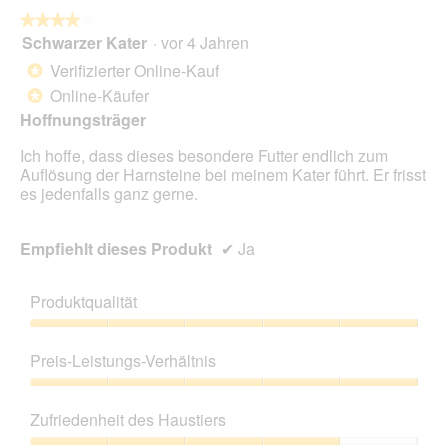
★★★★★
★★★★★
Schwarzer Kater
·
vor 4 Jahren
4
von
Verifizierter Online-Kauf
*
5
Online-Käufer
*
Sternen.
Hoffnungsträger
Ich hoffe, dass dieses besondere Futter endlich zum
Auflösung der Harnsteine bei meinem Kater führt. Er frisst
es jedenfalls ganz gerne.
Empfiehlt dieses Produkt
✔
Ja
Produktqualität
Produktqualität,
5
Preis-Leistungs-Verhältnis
von
5
Preis-
Leistungs-
Zufriedenheit des Haustiers
Verhältnis,