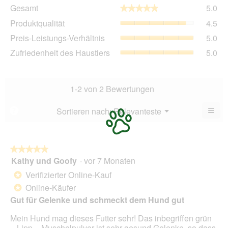
Ge
Gesamt
5.0
★★★★★
★★★★★
Dur
Pro
Produktqualität
4.5
Bew
Dur
5
Pre
Preis-Leistungs-Verhältnis
5.0
Bew
von
Lei
4.5
Zuf
Zufriedenheit des Haustiers
5.0
5.
Ver
von
des
Dur
5.
Hau
Bew
Dur
5
Bew
1-2 von 2 Bewertungen
von
5
5.
von
≡
Menü
Sortieren nach:
Relevanteste
?
▼
5.
Wen
Sie
auf
die
folg
★★★★★
★★★★★
Scha
Kathy und Goofy
·
vor 7 Monaten
5
klic
von
wird
Verifizierter Online-Kauf
*
der
5
unte
Online-Käufer
*
Sternen.
aufg
Gut für Gelenke und schmeckt dem Hund gut
Inhal
aktua
Mein Hund mag dieses Futter sehr! Das inbegriffen grün
– Lipp – Muschelpulver ist sehr gesund Gelenke, so dass