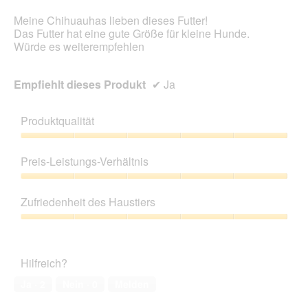
r
d
Meine Chihuauhas lieben dieses Futter!
e
Das Futter hat eine gute Größe für kleine Hunde.
i
Würde es weiterempfehlen
n
m
o
Empfiehlt dieses Produkt
✔
Ja
d
a
l
Produktqualität
e
s
Produktqualität,
D
5
Preis-Leistungs-Verhältnis
i
von
a
5
Preis-
l
Leistungs-
Zufriedenheit des Haustiers
o
Verhältnis,
g
5
Zufriedenheit
f
von
des
e
5
Haustiers,
l
Hilfreich?
5
d
von
Ja ·
2
Nein ·
0
Melden
g
5
e