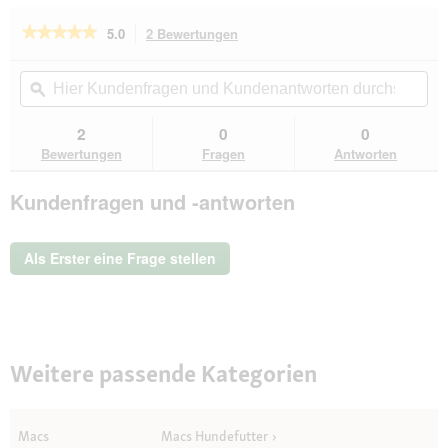
ö
f
★★★★★
★★★★★
5.0
2 Bewertungen
Mit
f
dieser
5
n
von
Aktion
Hier
Hie
e
5
navigierst
Kundenfragen
ϙ
Kun
t
Sternen.
du
und
un
Bewertungen
.
zu
Kundenantworten
Kun
2
0
0
lesen
den
durchsuchen
du
für
Bewertungen
Fragen
Antworten
Bewertungen.
MAC's
Dog
Kundenfragen und -antworten
Mono
Mini
Adult
Trockenfutter
Als Erster eine Frage stellen
Lamm
und
Süßkartoffel
3
kg
Weitere passende Kategorien
Macs
Macs Hundefutter