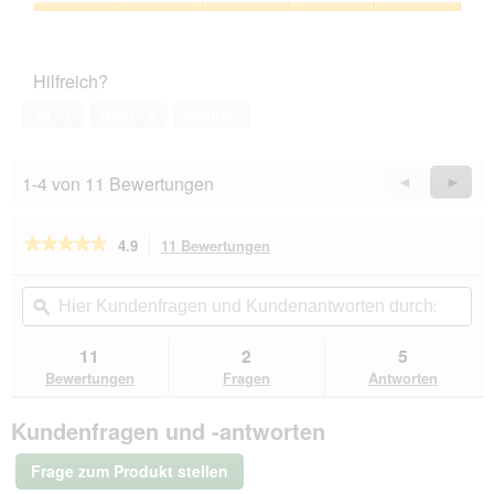
5
Zufriedenheit
von
des
5
Haustiers,
Hilfreich?
5
von
Ja ·
1
Nein ·
0
Melden
5
1-4 von 11 Bewertungen
Zurück
◄
Weiter
►
Reviews
Revie
★★★★★
★★★★★
4.9
11 Bewertungen
Mit
dieser
4.9
von
Aktion
Hier
Hie
5
navigierst
Kundenfragen
ϙ
Kun
Sternen.
du
und
un
Bewertungen
zu
Kundenantworten
Kun
11
2
5
lesen
den
durchsuchen
du
für
Bewertungen
Fragen
Antworten
Bewertungen.
MAC's
Cat
Kundenfragen und -antworten
Adult
Trockenfutter
Mono
Frage zum Produkt stellen
frisches
Pferd