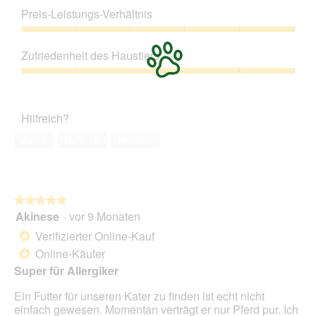
t
i
5
d
Preis-Leistungs-Verhältnis
u
t
von
e
n
d
5
Preis-
i
g
i
Leistungs-
n
z
e
Zufriedenheit des Haustiers
Verhältnis,
m
u
s
5
o
Zufriedenheit
F
e
von
d
des
o
r
5
a
Haustiers,
t
A
Hilfreich?
l
5
o
k
e
von
2
t
Ja ·
0
Nein ·
0
Melden
s
5
.
i
D
o
i
n
a
w
l
★★★★★
★★★★★
i
o
Akinese
·
vor 9 Monaten
r
5
g
d
von
Verifizierter Online-Kauf
*
f
e
5
Online-Käufer
e
*
i
Sternen.
l
n
Super für Allergiker
d
m
g
Ein Futter für unseren Kater zu finden ist echt nicht
o
e
einfach gewesen. Momentan verträgt er nur Pferd pur. Ich
d