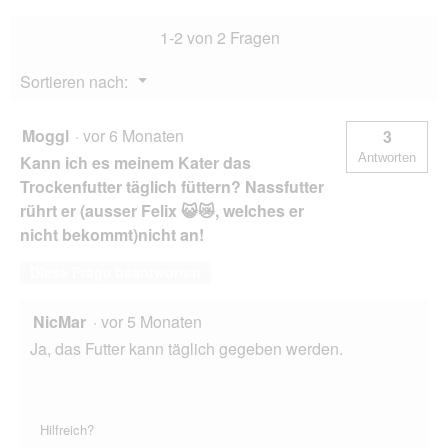
2x7
1-2 von 2 Fragen
kg
Menü
Sortieren nach:
▼
Moggl
·
vor 6 Monaten
3
Antworten
Kann ich es meinem Kater das
Trockenfutter täglich füttern? Nassfutter
rührt er (ausser Felix 😺😿, welches er
nicht bekommt)nicht an!
Diese Frage beantworten
NicMar
·
vor 5 Monaten
Ja, das Futter kann täglich gegeben werden.
Hilfreich?