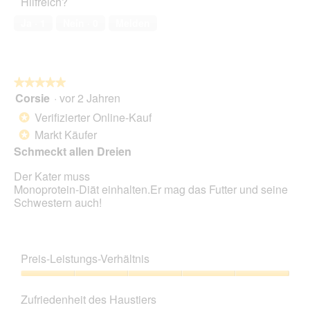
Hilfreich?
5
von
Ja ·
1
Nein ·
0
Melden
5
★★★★★
★★★★★
Corsie
·
vor 2 Jahren
5
von
Verifizierter Online-Kauf
*
5
Markt Käufer
*
Sternen.
Schmeckt allen Dreien
Der Kater muss
Monoprotein-Diät einhalten.Er mag das Futter und seine
Schwestern auch!
Preis-Leistungs-Verhältnis
Preis-
Leistungs-
Zufriedenheit des Haustiers
Verhältnis,