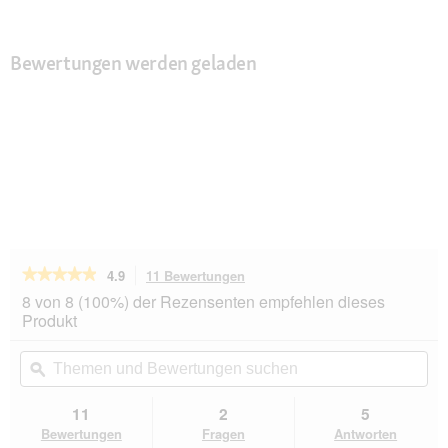
Bewertungen werden geladen
★★★★★
★★★★★
4.9
11 Bewertungen
Mit
dieser
4.9
8 von 8 (100%) der Rezensenten empfehlen dieses
von
Aktion
Produkt
5
navigierst
Sternen.
du
Themen
Th
Bewertungen
zu
und
ϙ
un
lesen
den
Bewertungen
Be
für
Bewertungen.
MAC's
suchen
su
11
2
5
Cat
Bewertungen
Fragen
Antworten
Adult