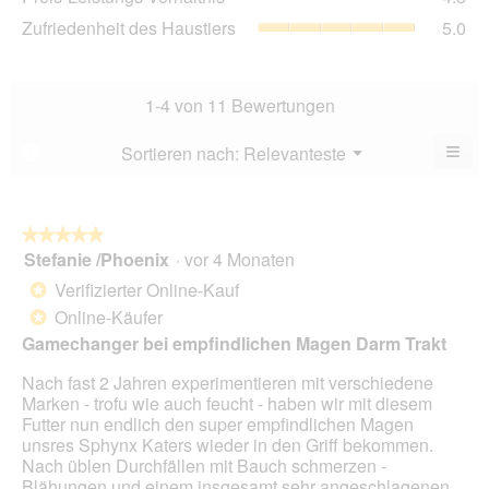
von
Lei
5
Zuf
Zufriedenheit des Haustiers
5.0
5.
Ver
von
des
Dur
5.
Hau
Bew
Dur
4.8
Bew
1-4 von 11 Bewertungen
von
5
5.
von
≡
Menü
Sortieren nach:
Relevanteste
?
▼
5.
Wen
Sie
auf
die
folg
★★★★★
★★★★★
Scha
Stefanie /Phoenix
·
vor 4 Monaten
5
klic
von
wird
Verifizierter Online-Kauf
*
der
5
unte
Online-Käufer
*
Sternen.
aufg
Gamechanger bei empfindlichen Magen Darm Trakt
Inhal
aktua
Nach fast 2 Jahren experimentieren mit verschiedene
Marken - trofu wie auch feucht - haben wir mit diesem
Futter nun endlich den super empfindlichen Magen
unsres Sphynx Katers wieder in den Griff bekommen.
Nach üblen Durchfällen mit Bauch schmerzen -
Blähungen und einem insgesamt sehr angeschlagenen