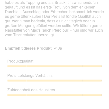
ö
habe es als Topping und als Snack für zwischendurch
a
f
gekauft und es ist das erste Trofu, von dem er keinen
l
f
Durchfall, Ausschlag oder Erbrechen bekommt. Ich werde
e
n
es gerne öfter kaufen ! Der Preis ist für die Qualität auch
s
e
gut, wenn man bedenkt, dass es nicht täglich oder in
D
t
großen Mengen gefüttert werden sollte. Wir füttern gerne
i
.
Nassfutter von Mac's (auch Pferd pur) - nun sind wir auch
a
vom Trockenfutter überzeugt.
l
o
g
Empfiehlt dieses Produkt
✔
Ja
f
e
l
Produktqualität
d
g
Produktqualität,
e
5
Preis-Leistungs-Verhältnis
ö
von
f
5
Preis-
f
Leistungs-
Zufriedenheit des Haustiers
n
Verhältnis,
e
5
Zufriedenheit
t
von
des
.
5
Haustiers,