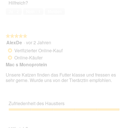
Hilfreich?
5
von
Ja ·
2
Nein ·
1
Melden
5
★★★★★
★★★★★
AlexDe
·
vor 2 Jahren
5
von
Verifizierter Online-Kauf
*
5
Online-Käufer
*
Sternen.
Mac s Monoprotein
Unsere Katzen finden das Futter klasse und fressen es
sehr gerne. Wurde uns von der Tierärztin empfohlen.
Zufriedenheit des Haustiers
Zufriedenheit
des
Haustiers,