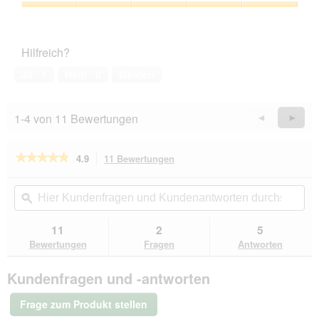
5
Zufriedenheit
von
des
5
Haustiers,
Hilfreich?
5
von
Ja ·
1
Nein ·
0
Melden
5
1-4 von 11 Bewertungen
Zurück
◄
Weiter
►
Reviews
Revie
★★★★★
★★★★★
4.9
11 Bewertungen
Mit
dieser
4.9
von
Aktion
Hier
Hie
5
navigierst
Kundenfragen
ϙ
Kun
Sternen.
du
und
un
Bewertungen
zu
Kundenantworten
Kun
11
2
5
lesen
den
durchsuchen
du
für
Bewertungen
Fragen
Antworten
Bewertungen.
MAC's
Cat
Kundenfragen und -antworten
Adult
Trockenfutter
Mono
Frage zum Produkt stellen
frisches
Pferd