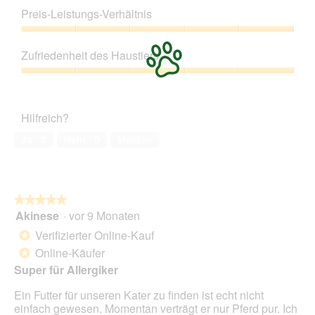
t
i
5
d
Preis-Leistungs-Verhältnis
u
t
von
e
n
d
5
Preis-
i
g
i
Leistungs-
n
z
e
Zufriedenheit des Haustiers
Verhältnis,
m
u
s
5
o
Zufriedenheit
F
e
von
d
des
o
r
5
a
Haustiers,
t
A
Hilfreich?
l
5
o
k
e
von
2
t
Ja ·
0
Nein ·
0
Melden
s
5
.
i
D
o
i
n
a
w
l
★★★★★
★★★★★
i
o
Akinese
·
vor 9 Monaten
r
5
g
d
von
Verifizierter Online-Kauf
*
f
e
5
Online-Käufer
e
*
i
Sternen.
l
n
Super für Allergiker
d
m
g
Ein Futter für unseren Kater zu finden ist echt nicht
o
e
einfach gewesen. Momentan verträgt er nur Pferd pur. Ich
d