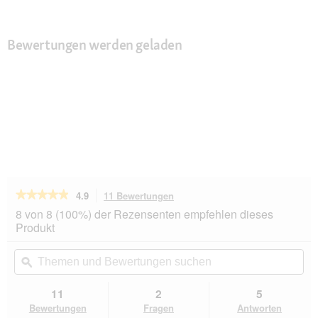
Bewertungen werden geladen
★★★★★
★★★★★
4.9
11 Bewertungen
Mit
dieser
4.9
8 von 8 (100%) der Rezensenten empfehlen dieses
von
Aktion
Produkt
5
navigierst
Sternen.
du
Themen
Th
Bewertungen
zu
und
ϙ
un
lesen
den
Bewertungen
Be
für
Bewertungen.
MAC's
suchen
su
11
2
5
Cat
Bewertungen
Fragen
Antworten
Adult