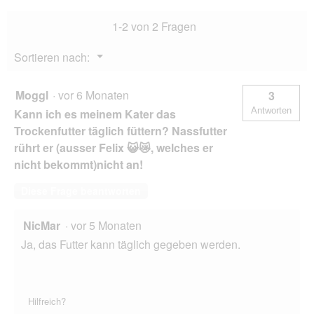
2x1,5
1-2 von 2 Fragen
kg
Menü
Sortieren nach:
▼
Moggl
·
vor 6 Monaten
3
Antworten
Kann ich es meinem Kater das
Trockenfutter täglich füttern? Nassfutter
rührt er (ausser Felix 😺😿, welches er
nicht bekommt)nicht an!
Diese Frage beantworten
NicMar
·
vor 5 Monaten
Ja, das Futter kann täglich gegeben werden.
Hilfreich?