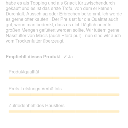
ö
habe es als Topping und als Snack für zwischendurch
a
f
gekauft und es ist das erste Trofu, von dem er keinen
l
f
Durchfall, Ausschlag oder Erbrechen bekommt. Ich werde
e
n
es gerne öfter kaufen ! Der Preis ist für die Qualität auch
s
e
gut, wenn man bedenkt, dass es nicht täglich oder in
D
t
großen Mengen gefüttert werden sollte. Wir füttern gerne
i
.
Nassfutter von Mac's (auch Pferd pur) - nun sind wir auch
a
vom Trockenfutter überzeugt.
l
o
g
Empfiehlt dieses Produkt
✔
Ja
f
e
l
Produktqualität
d
g
Produktqualität,
e
5
Preis-Leistungs-Verhältnis
ö
von
f
5
Preis-
f
Leistungs-
Zufriedenheit des Haustiers
n
Verhältnis,
e
5
Zufriedenheit
t
von
des
.
5
Haustiers,