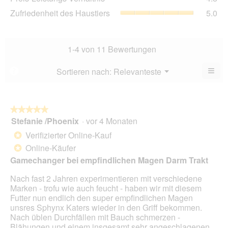
von
Lei
5
Zuf
Zufriedenheit des Haustiers
5.0
5.
Ver
von
des
Dur
5.
Hau
Bew
Dur
4.8
Bew
1-4 von 11 Bewertungen
von
5
5.
von
≡
Menü
Sortieren nach:
Relevanteste
?
▼
5.
Wen
Sie
auf
die
folg
★★★★★
★★★★★
Scha
Stefanie /Phoenix
·
vor 4 Monaten
5
klic
von
wird
Verifizierter Online-Kauf
*
der
5
unte
Online-Käufer
*
Sternen.
aufg
Gamechanger bei empfindlichen Magen Darm Trakt
Inhal
aktua
Nach fast 2 Jahren experimentieren mit verschiedene
Marken - trofu wie auch feucht - haben wir mit diesem
Futter nun endlich den super empfindlichen Magen
unsres Sphynx Katers wieder in den Griff bekommen.
Nach üblen Durchfällen mit Bauch schmerzen -
Blähungen und einem insgesamt sehr angeschlagenen