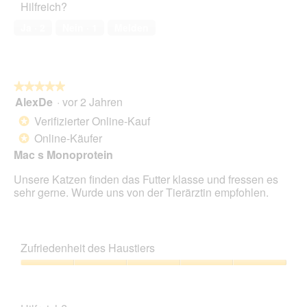
Hilfreich?
5
von
Ja ·
2
Nein ·
1
Melden
5
★★★★★
★★★★★
AlexDe
·
vor 2 Jahren
5
von
Verifizierter Online-Kauf
*
5
Online-Käufer
*
Sternen.
Mac s Monoprotein
Unsere Katzen finden das Futter klasse und fressen es
sehr gerne. Wurde uns von der Tierärztin empfohlen.
Zufriedenheit des Haustiers
Zufriedenheit
des
Haustiers,