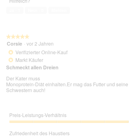
Hilfreich?
5
von
Ja ·
1
Nein ·
0
Melden
5
★★★★★
★★★★★
Corsie
·
vor 2 Jahren
5
von
Verifizierter Online-Kauf
*
5
Markt Käufer
*
Sternen.
Schmeckt allen Dreien
Der Kater muss
Monoprotein-Diät einhalten.Er mag das Futter und seine
Schwestern auch!
Preis-Leistungs-Verhältnis
Preis-
Leistungs-
Zufriedenheit des Haustiers
Verhältnis,