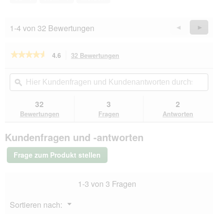
5
1-4 von 32 Bewertungen
Zurück
◄
Weiter
►
Reviews
Revie
★★★★★
★★★★★
4.6
32 Bewertungen
Mit
dieser
4.6
von
Aktion
Hier
Hie
5
navigierst
Kundenfragen
ϙ
Kun
Sternen.
du
und
un
Bewertungen
zu
Kundenantworten
Kun
32
3
2
lesen
den
durchsuchen
du
für
Bewertungen
Fragen
Antworten
Bewertungen.
Lucky
Lou
Kundenfragen und -antworten
Trockenfutter
Katze,
Adult,
Frage zum Produkt stellen
Geflügel
und
Huhn
1-3 von 3 Fragen
1,7
kg
Menü
Sortieren nach:
▼