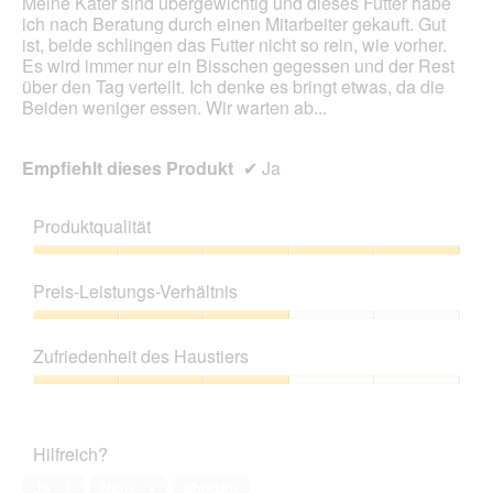
Meine Kater sind übergewichtig und dieses Futter habe
ich nach Beratung durch einen Mitarbeiter gekauft. Gut
ist, beide schlingen das Futter nicht so rein, wie vorher.
Es wird immer nur ein Bisschen gegessen und der Rest
über den Tag verteilt. Ich denke es bringt etwas, da die
Beiden weniger essen. Wir warten ab...
Empfiehlt dieses Produkt
✔
Ja
Produktqualität
Produktqualität,
5
Preis-Leistungs-Verhältnis
von
5
Preis-
Leistungs-
Zufriedenheit des Haustiers
Verhältnis,
3
Zufriedenheit
von
des
5
Haustiers,
Hilfreich?
3
von
Ja ·
1
Nein ·
1
Melden