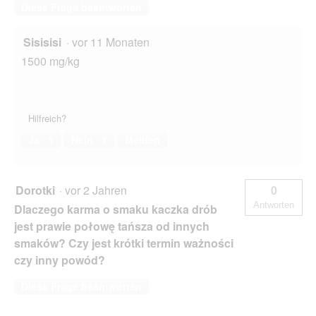
Diese Frage beantworten
Sisisisi
·
vor 11 Monaten
1500 mg/kg
Hilfreich?
Ja ·
1
Nein ·
1
Melden
Dorotki
·
vor 2 Jahren
0
Antworten
Dlaczego karma o smaku kaczka drób
jest prawie połowę tańsza od innych
smaków? Czy jest krótki termin ważności
czy inny powód?
Diese Frage beantworten