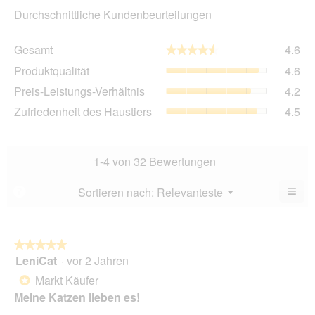
Durchschnittliche Kundenbeurteilungen
Ge
Gesamt
4.6
★★★★★
★★★★★
Dur
Pro
Produktqualität
4.6
Bew
Dur
4.6
Pre
Preis-Leistungs-Verhältnis
4.2
Bew
von
Lei
4.6
Zuf
Zufriedenheit des Haustiers
4.5
5.
Ver
von
des
Dur
5.
Hau
Bew
Dur
4.2
Bew
1-4 von 32 Bewertungen
von
4.5
5.
von
≡
Menü
Sortieren nach:
Relevanteste
?
▼
5.
Wen
Sie
auf
die
folg
★★★★★
★★★★★
Scha
LeniCat
·
vor 2 Jahren
5
klic
von
wird
Markt Käufer
*
der
5
unte
Meine Katzen lieben es!
Sternen.
aufg
Inhal