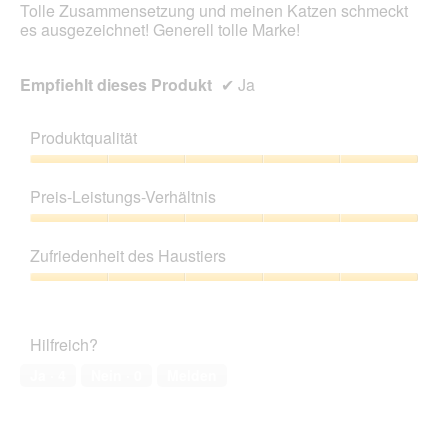
Tolle Zusammensetzung und meinen Katzen schmeckt
aktua
es ausgezeichnet! Generell tolle Marke!
Empfiehlt dieses Produkt
✔
Ja
Produktqualität
Produktqualität,
5
Preis-Leistungs-Verhältnis
von
5
Preis-
Leistungs-
Zufriedenheit des Haustiers
Verhältnis,
5
Zufriedenheit
von
des
5
Haustiers,
Hilfreich?
5
von
Ja ·
4
Nein ·
0
Melden
5