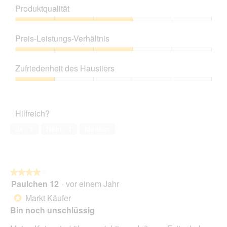
Produktqualität
Produktqualität,
3
Preis-Leistungs-Verhältnis
von
5
Preis-
Leistungs-
Zufriedenheit des Haustiers
Verhältnis,
3
Zufriedenheit
von
des
5
Haustiers,
Hilfreich?
1
von
Ja ·
1
Nein ·
1
Melden
5
★★★★★
★★★★★
Paulchen 12
·
vor einem Jahr
4
von
Markt Käufer
*
5
Bin noch unschlüssig
Sternen.