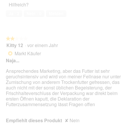
Hilfreich?
5
von
Ja ·
2
Nein ·
0
Melden
5
★★★★★
★★★★★
Kitty 12
·
vor einem Jahr
2
von
Markt Käufer
*
5
Naja...
Sternen.
Ansprechendes Marketing, aber das Futter ist sehr
geruchsintensiv und wird von meiner Fellnase nur unter
Zumischung von anderem Trockenfutter gefressen, das
auch nicht mit der sonst üblichen Begeisterung, der
Frischhalteverschluss der Verpackung war direkt beim
ersten Öffnen kaputt, die Deklaration der
Futterzusammensetzung lässt Fragen offen
Empfiehlt dieses Produkt
✘
Nein