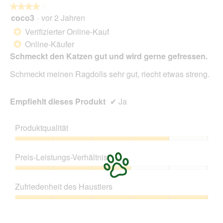
★★★★★
★★★★★
coco3
·
vor 2 Jahren
4
von
Verifizierter Online-Kauf
*
5
Online-Käufer
*
Sternen.
Schmeckt den Katzen gut und wird gerne gefressen.
Schmeckt meinen Ragdolls sehr gut, riecht etwas streng.
Empfiehlt dieses Produkt
✔
Ja
Produktqualität
Produktqualität,
4
Preis-Leistungs-Verhältnis
von
5
Preis-
Leistungs-
Zufriedenheit des Haustiers
Verhältnis,
3
Zufriedenheit
von
des
5
Haustiers,