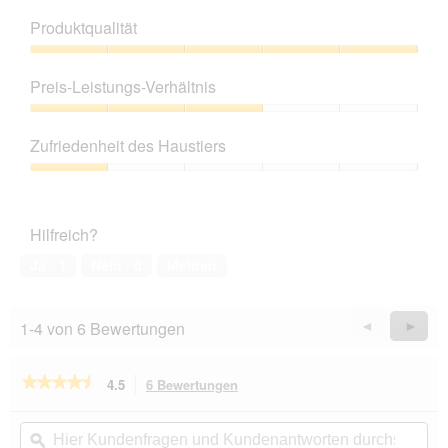
Produktqualität
Produktqualität,
5
Preis-Leistungs-Verhältnis
von
5
Preis-
Leistungs-
Zufriedenheit des Haustiers
Verhältnis,
3
Zufriedenheit
von
des
5
Haustiers,
Hilfreich?
1
von
Ja ·
1
Nein ·
0
Melden
5
1-4 von 6 Bewertungen
Zurück
◄
Weiter
►
Reviews
Revie
★★★★★
★★★★★
4.5
6 Bewertungen
Mit
dieser
4.5
von
Aktion
Hier
Hie
5
navigierst
Kundenfragen
ϙ
Kun