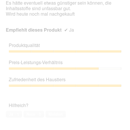
Es hätte eventuell etwas günstiger sein können, die
Inhaltsstoffe sind unfassbar gut.
Wird heute noch mal nachgekauft
Empfiehlt dieses Produkt
✔
Ja
Produktqualität
Produktqualität,
5
Preis-Leistungs-Verhältnis
von
5
Preis-
Leistungs-
Zufriedenheit des Haustiers
Verhältnis,
4
Zufriedenheit
von
des
5
Haustiers,
Hilfreich?
5
von
Ja ·
1
Nein ·
0
Melden
5