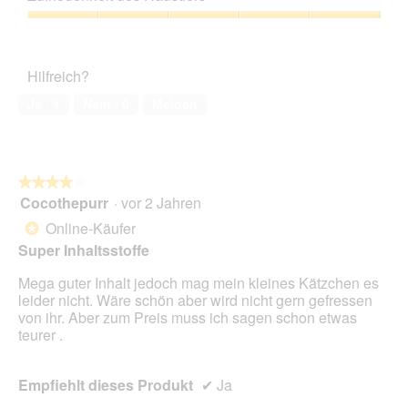
Verhältnis,
3
Zufriedenheit
von
des
5
Haustiers,
Hilfreich?
5
von
Ja ·
1
Nein ·
0
Melden
5
★★★★★
★★★★★
Cocothepurr
·
vor 2 Jahren
4
von
Online-Käufer
*
5
Super Inhaltsstoffe
Sternen.
Mega guter Inhalt jedoch mag mein kleines Kätzchen es
leider nicht. Wäre schön aber wird nicht gern gefressen
von ihr. Aber zum Preis muss ich sagen schon etwas
teurer .
Empfiehlt dieses Produkt
✔
Ja