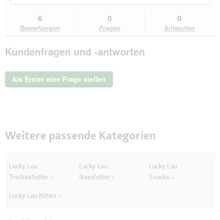
Sternen.
du
und
un
Bewertungen
zu
Kundenantworten
Kun
6
0
0
lesen
den
durchsuchen
du
für
Bewertungen
Fragen
Antworten
Bewertungen.
Lucky
Lou
Kundenfragen und -antworten
Nassfutter
Katze
Kitten
Geflügel
Als Erster eine Frage stellen
16x125
g
Weitere passende Kategorien
Lucky Lou
Lucky Lou
Lucky Lou
Trockenfutter
Nassfutter
Snacks
Lucky Lou Kitten