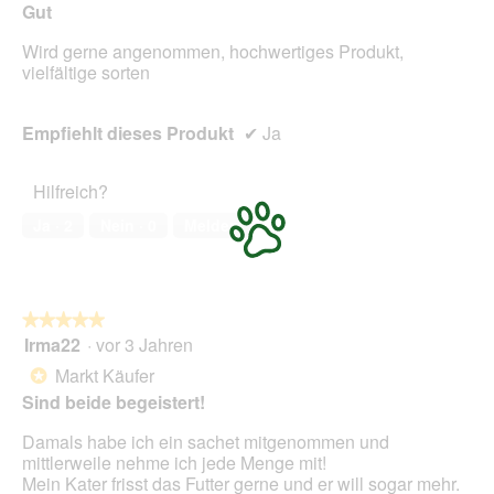
Gut
Inhal
aktua
Wird gerne angenommen, hochwertiges Produkt,
vielfältige sorten
Empfiehlt dieses Produkt
✔
Ja
Hilfreich?
Ja ·
2
Nein ·
0
Melden
★★★★★
★★★★★
Irma22
·
vor 3 Jahren
5
von
Markt Käufer
*
5
Sind beide begeistert!
Sternen.
Damals habe ich ein sachet mitgenommen und
mittlerweile nehme ich jede Menge mit!
Mein Kater frisst das Futter gerne und er will sogar mehr.