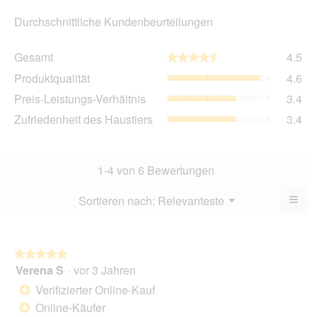
Durchschnittliche Kundenbeurteilungen
Ge
Gesamt
4.5
★★★★★
★★★★★
Dur
Pro
Produktqualität
4.6
Bew
Dur
4.5
Pre
Preis-Leistungs-Verhältnis
3.4
Bew
von
Lei
4.6
Zuf
Zufriedenheit des Haustiers
3.4
5.
Ver
von
des
Dur
5.
Hau
Bew
Dur
3.4
Bew
1-4 von 6 Bewertungen
von
3.4
5.
von
≡
Menü
Sortieren nach:
Relevanteste
?
▼
5.
Wen
Sie
auf
die
folg
★★★★★
★★★★★
Scha
Verena S
·
vor 3 Jahren
5
klic
von
wird
Verifizierter Online-Kauf
*
der
5
unte
Online-Käufer
*
Sternen.
aufg