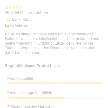
★★★★★
★★★★★
Melle2912
·
vor 2 Jahren
5
von
Markt Käufer
*
5
Lexa liebt es
Sternen.
Kaufe es aktuell für mein kitten um auf hochwertiges
Futter zu wechseln. Inhaltsstoffe sind klar deklariert und
meiner Meinung in Ordnung. Einzig der Preis für die
Tüten im Vergleich zu den Dosen ist etwas hoch aber
damit kann ich leben.
Empfiehlt dieses Produkt
✔
Ja
Produktqualität
Produktqualität,
5
Preis-Leistungs-Verhältnis
von
5
Preis-
Leistungs-
Zufriedenheit des Haustiers