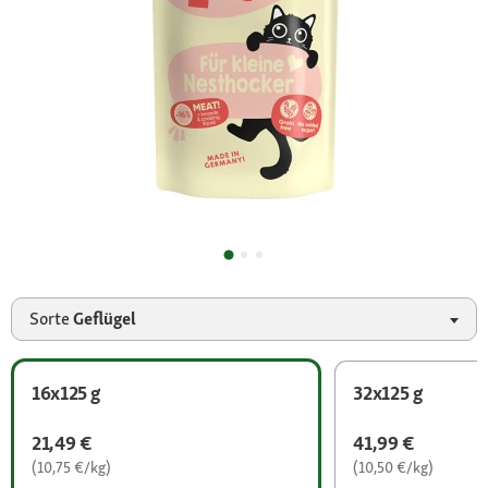
Sorte
Geflügel
16x125 g
32x125 g
21,49 €
41,99 €
(10,75 €/kg)
(10,50 €/kg)